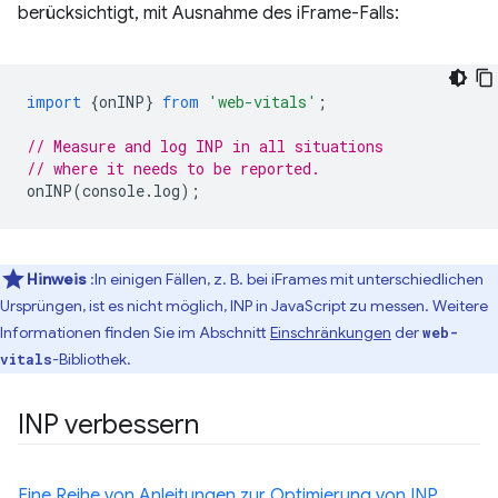
berücksichtigt, mit Ausnahme des iFrame-Falls:
import
{
onINP
}
from
'web-vitals'
;
// Measure and log INP in all situations
// where it needs to be reported.
onINP
(
console
.
log
);
Hinweis
:In einigen Fällen, z. B. bei iFrames mit unterschiedlichen
Ursprüngen, ist es nicht möglich, INP in JavaScript zu messen. Weitere
Informationen finden Sie im Abschnitt
Einschränkungen
der
web-
-Bibliothek.
vitals
INP verbessern
Eine Reihe von Anleitungen zur Optimierung von INP