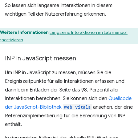
So lassen sich langsame Interaktionen in diesem
wichtigen Teil der Nutzererfahrung erkennen.
Weitere Informationen
:
Langsame Interaktionen im Lab manuell
gnostizieren
.
INP in Java
Script messen
Um INP in JavaScript zu messen, müssen Sie die
Ereigniszeitpunkte für alle Interaktionen erfassen und
dann beim Entladen der Seite das 98. Perzentil aller
Interaktionen berechnen. Sie können sich den
Quellcode
der JavaScript-Bibliothek
web vitals
ansehen, der eine
Referenzimplementierung für die Berechnung von INP
enthält.
In den meisten Fällen ist der aktuelle INP-Wert zum