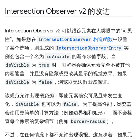
Intersection Observer v2 的改进
Intersection Observer v2 可以跟踪元素在人类眼中的“可见
性”。如果您在
IntersectionObserver
构造函数
中设置
了某个选项，则生成的
IntersectionObserverEntry
实
例会包含一个名为
isVisible
的新布尔值字段。当
isVisible
为
true
时，浏览器会确保元素完全不被其他
内容遮盖，并且没有隐藏或更改其显示的视觉效果。如果
isVisible
为
false
，浏览器无法做出该保证。
该规范允许出现
假负例
：即使元素确实可见且未发生变
化，
isVisible
也可以为
false
。
为了提高性能，浏览器
会使用更简单的计算方法（例如边界框和矩形），而不会检
查每个像素的复杂细节（例如
border-radius
）。
不过，在任何情况下都不允许出现误报。这意味着，如果元