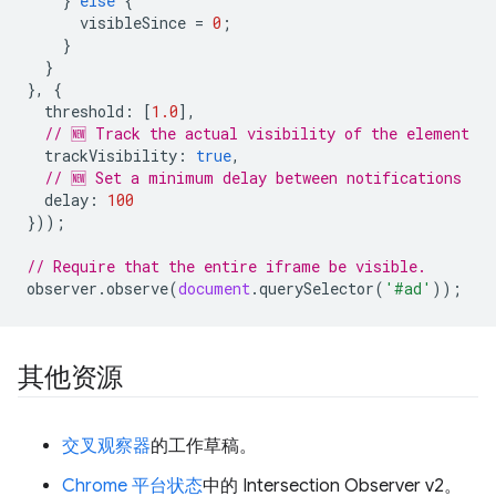
}
else
{
visibleSince
=
0
;
}
}
},
{
threshold
:
[
1.0
],
// 🆕 Track the actual visibility of the element
trackVisibility
:
true
,
// 🆕 Set a minimum delay between notifications
delay
:
100
}));
// Require that the entire iframe be visible.
observer
.
observe
(
document
.
querySelector
(
'#ad'
));
其他资源
交叉观察器
的工作草稿。
Chrome 平台状态
中的 Intersection Observer v2。