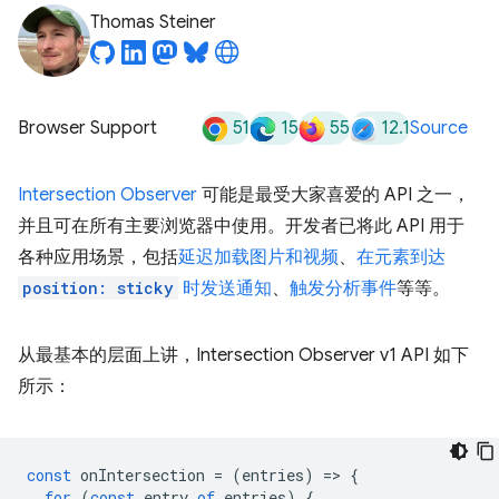
Thomas Steiner
51
15
55
12.1
Browser Support
Source
Intersection Observer
可能是最受大家喜爱的 API 之一，
并且可在所有主要浏览器中使用。开发者已将此 API 用于
各种应用场景，包括
延迟加载图片和视频
、
在元素到达
position: sticky
时发送通知
、
触发分析事件
等等。
从最基本的层面上讲，Intersection Observer v1 API 如下
所示：
const
onIntersection
=
(
entries
)
=
>
{
for
(
const
entry
of
entries
)
{