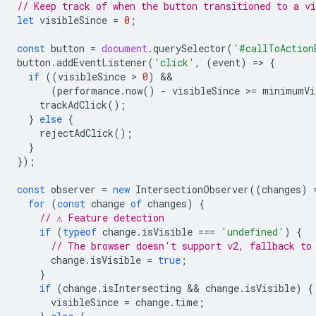
// Keep track of when the button transitioned to a vi
let
visibleSince
=
0
;
const
button
=
document
.
querySelector
(
'#callToAction
button
.
addEventListener
(
'click'
,
(
event
)
=
>
{
if
((
visibleSince
 > 
0
)
(
performance
.
now
()
-
visibleSince
>
=
minimumVi
trackAdClick
();
}
else
{
rejectAdClick
();
}
});
const
observer
=
new
IntersectionObserver
((
changes
)
for
(
const
change
of
changes
)
{
// ⚠️ Feature detection
if
(
typeof
change
.
isVisible
===
'undefined'
)
{
// The browser doesn't support v2, fallback to
change
.
isVisible
=
true
;
}
if
(
change
.
isIntersecting
 && 
change
.
isVisible
)
{
visibleSince
=
change
.
time
;