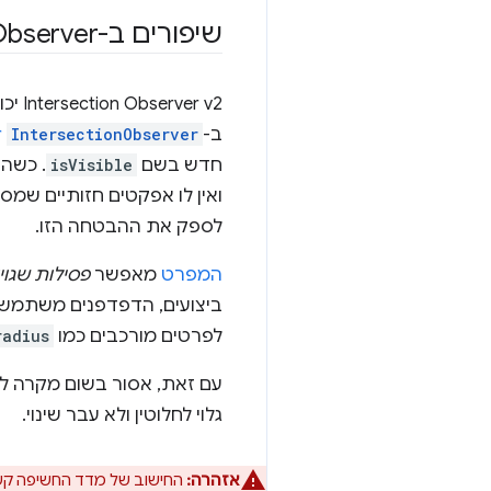
שיפורים ב-Intersection Observer גרסה 2
‫ v2
ב-
IntersectionObserver
constructor
חדש בשם
isVisible
. כשה
ואין לו אפקטים חזותיים שמ
לספק את ההבטחה הזו.
המפרט
מאפשר
פסילות שגוי
ביצועים, הדפדפנים משתמשים 
לפרטים מורכבים כמו
radius
עם זאת, אסור בשום מקרה לה
גלוי לחלוטין ולא עבר שינוי.
אזהרה:
החישוב של מדד החשיפה קשה יותר ואורך