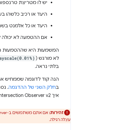
יש לו מטריצת טרנספור
היעד או רכיב כלשהו בש
היעד או כל אלמנט בשר
אם ההטמעה לא יכולה לה
המשמעות היא שההטמעות הנוכ
לא מורגש (
ayscale(0.01%)
בלתי נראה.
ב
חלק השני של ההדגמה
. נס
איך Intersection Observer v2 מונע מעקב אחרי קליקים לא לגיטימיים על מודעות. ‫Intersection Observer v2 מגן עלינו.
זהירות:
אם אתם משתמשים ב-Intersection Observer כדי למנוע הונאת קליקים, אל תגדירו את
עצלה רגילה.