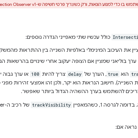
Intersect
כולל עכשיו שתי מאפייני הגדרה נוספים:
ן את העיכוב המינימלי באלפיות השנייה בין ההתראות מהמשקיף,
ערך בוליאני שמציין אם הצופה יעקוב אחרי שינויים בהרשאות הג
tr
הוא
true
, הערך של
delay
צריך להיות
100
או ערך גבוה י
אחת כל 100 אלפיות השנייה). חישוב הנראות הוא יקר, ולכן זהו אמצעי זהירות 
ריכים להשתמש בערך ההשהיה הגדול ביותר שאפשר.
לגרסה 1, כשהמאפיין
trackVisibility
של רכיב ה-observer הוא