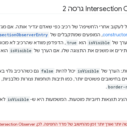
Intersection Observer יכול לעקוב אחרי ה'חשיפה' של רכיב כפי שאדם יגדיר אותה. 
, המופעים שמתקבלים של
sectionObserverEntry
ערך של
isVisible
הוא
true
, הדפדפן מוודא שהרכיב לא מכוסה
סתירים או משנים את התצוגה שלו. אם הערך של
isVisible
הוא
ות
: הערך של
isVisible
יכול להיות
false
גם כשהרכיב גלוי ב
בחישובים פשוטים יותר, כמו תיבות תוחמות וצורות מלבניות, ו
.
border-
ציג תוצאות חיוביות מוטעות. המשמעות היא ש-
isVisible
לא 
 יותר זמן מהחישוב של מדד החפיפה. לכן, Intersection Observer גרסה 2