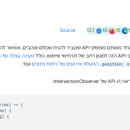
12.1
55
15
Source
הוא אחד מאותם ממשקי API שסביר להניח שכולם אוהבים
כולל
טעינה עצלה של ת
position: s
,
הפעלת אירועים של ניתוח נתונים
ועוד.
Interse:
ries
)
=
>
{
es
)
{
g
)
{