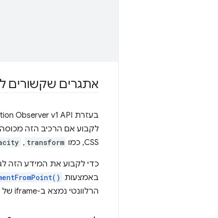
אתגרים שקשורים לניראות ב-on Observer
לקבוע אם הרכיב הזה מכוסה 
CSS, כמו
transform
,‏
acity
באמצעות
mentFromPoint()
הרלוונטי נמצא ב-iframe של צד שלישי.