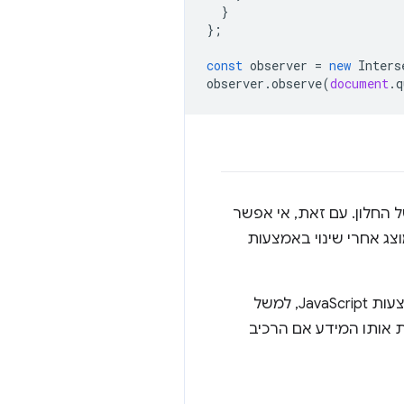
}
};
const
observer
=
new
Inters
observer
.
observe
(
document
.
q
ר התצוגה של החלון. עם זאת, אי אפשר
וצג אחרי שינוי באמצעות
כדי לקבוע את המידע הזה לגבי רכיב במסמך ברמה העליונה, אפשר לנתח את ה-DOM באמצעות JavaScript, למשל
ת אותו המידע אם הרכיב