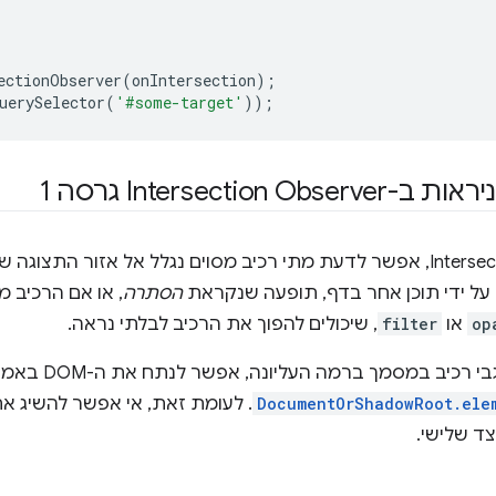
ectionObserver
(
onIntersection
);
uerySelector
(
'#some-target'
));
Intersecti גרסה 1
בעזרת Intersection Observer v1 API, אפשר לדעת מתי רכיב מסוים נגלל אל אזו
על ידי תוכן אחר בדף, תופעה שנקראת
הסתרה
, או אם הרכיב מ
op
או
filter
, שיכולים להפוך את הרכיב לבלתי נראה.
DocumentOrShadowRoot.ele
. לעומת זאת, אי אפשר להשיג א