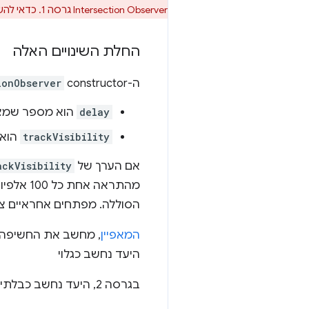
Intersection Observer גרסה 1. כדאי להשתמש בו כדי למנוע הונאות, ורק כשצריך פרטי חשיפה ש-Intersection Observer v1 לא יכול לספק.
החלת השינויים האלה
ה-constructor‏
ionObserver
delay
הוא מספר שמציי
trackVisibility
הוא 
אם הערך של
ackVisibility
מהתראה 
הסוללה. מפתחים אחראיים צ
המאפיין
, מחשב את החשיפה. בדומה 
היעד נחשב כגלוי
בגרסה 2, היעד נחשב כבלתי נראה אם: