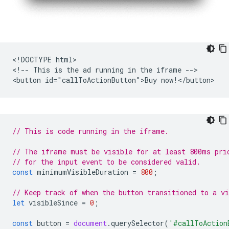
<!DOCTYPE html>

<!-- This is the ad running in the iframe -->

// This is code running in the iframe.
// The iframe must be visible for at least 800ms pri
// for the input event to be considered valid.
const
minimumVisibleDuration
=
800
;
// Keep track of when the button transitioned to a vi
let
visibleSince
=
0
;
const
button
=
document
.
querySelector
(
'#callToAction