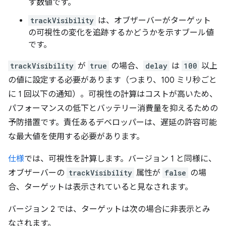
す数値です。
trackVisibility
は、オブザーバーがターゲット
の可視性の変化を追跡するかどうかを示すブール値
です。
trackVisibility
が
true
の場合、
delay
は
100
以上
の値に設定する必要があります（つまり、100 ミリ秒ごと
に 1 回以下の通知）。可視性の計算はコストが高いため、
パフォーマンスの低下とバッテリー消費量を抑えるための
予防措置です。責任あるデベロッパーは、遅延の許容可能
な最大値を使用する必要があります。
仕様
では、可視性を計算します。バージョン 1 と同様に、
オブザーバーの
trackVisibility
属性が
false
の場
合、ターゲットは表示されていると見なされます。
バージョン 2 では、ターゲットは次の場合に非表示とみ
なされます。