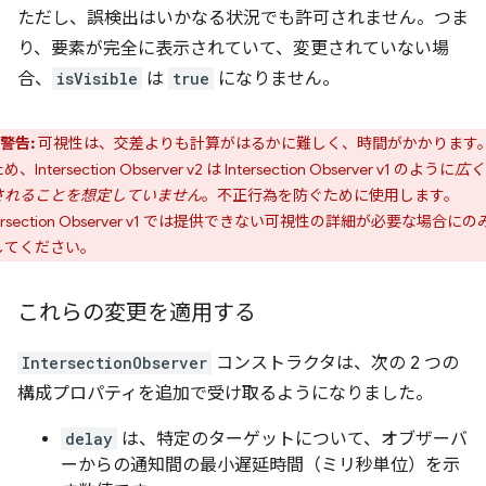
ただし、誤検出はいかなる状況でも許可されません。つま
り、要素が完全に表示されていて、変更されていない場
合、
isVisible
は
true
になりません。
警告:
可視性は、交差よりも計算がはるかに難しく、時間がかかります
、Intersection Observer v2 は Intersection Observer v1 のように
広く
されることを想定していません
。不正行為を防ぐために使用します。
tersection Observer v1 では提供できない可視性の詳細が必要な場合にの
してください。
これらの変更を適用する
IntersectionObserver
コンストラクタは、次の 2 つの
構成プロパティを追加で受け取るようになりました。
delay
は、特定のターゲットについて、オブザーバ
ーからの通知間の最小遅延時間（ミリ秒単位）を示