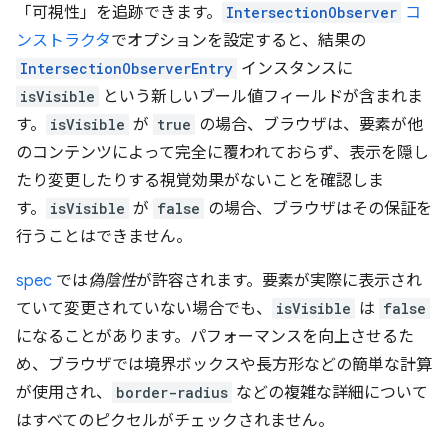
「可視性」を追跡できます。
IntersectionObserver
コ
ンストラクタ
でオプションを設定すると、結果の
IntersectionObserverEntry
インスタンスに
isVisible
という新しいブール値フィールドが含まれま
す。
isVisible
が
true
の場合、ブラウザは、要素が他
のコンテンツによって完全に覆われておらず、表示を隠し
たり変更したりする視覚効果がないことを確認しま
す。
isVisible
が
false
の場合、ブラウザはその保証を
行うことはできません。
spec
では
偽陰性
が許容されます。要素が実際に表示され
ていて変更されていない場合でも、
isVisible
は
false
になることがあります。パフォーマンスを向上させるた
め、ブラウザでは境界ボックスや長方形などの簡単な計算
が使用され、
border-radius
などの複雑な詳細について
はすべてのピクセルがチェックされません。