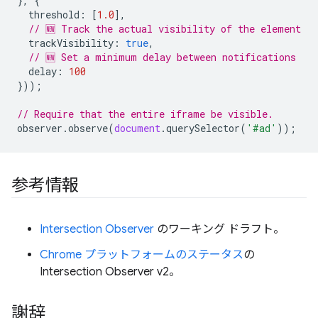
},
{
threshold
:
[
1.0
],
// 🆕 Track the actual visibility of the element
trackVisibility
:
true
,
// 🆕 Set a minimum delay between notifications
delay
:
100
}));
// Require that the entire iframe be visible.
observer
.
observe
(
document
.
querySelector
(
'#ad'
));
参考情報
Intersection Observer
のワーキング ドラフト。
Chrome プラットフォームのステータス
の
Intersection Observer v2。
謝辞