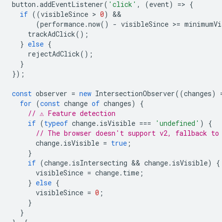
button
.
addEventListener
(
'click'
,
(
event
)
=
>
{
if
((
visibleSince
 > 
0
)
(
performance
.
now
()
-
visibleSince
>
=
minimumVi
trackAdClick
();
}
else
{
rejectAdClick
();
}
});
const
observer
=
new
IntersectionObserver
((
changes
)
for
(
const
change
of
changes
)
{
// ⚠️ Feature detection
if
(
typeof
change
.
isVisible
===
'undefined'
)
{
// The browser doesn't support v2, fallback to
change
.
isVisible
=
true
;
}
if
(
change
.
isIntersecting
 && 
change
.
isVisible
)
{
visibleSince
=
change
.
time
;
}
else
{
visibleSince
=
0
;
}
}