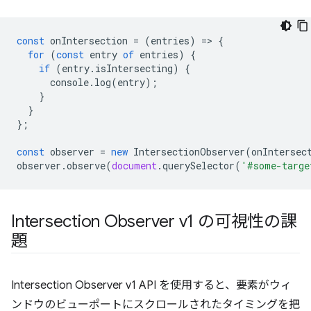
const
onIntersection
=
(
entries
)
=
>
{
for
(
const
entry
of
entries
)
{
if
(
entry
.
isIntersecting
)
{
console
.
log
(
entry
);
}
}
};
const
observer
=
new
IntersectionObserver
(
onIntersec
observer
.
observe
(
document
.
querySelector
(
'#some-targe
Intersection Observer v1 の可視性の課
題
Intersection Observer v1 API を使用すると、要素がウィ
ンドウのビューポートにスクロールされたタイミングを把