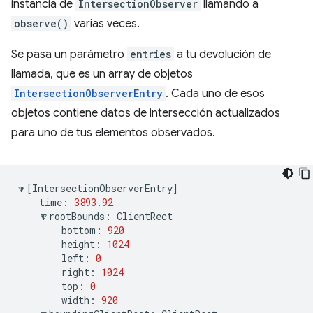
instancia de
IntersectionObserver
llamando a
observe()
varias veces.
Se pasa un parámetro
entries
a tu devolución de
llamada, que es un array de objetos
IntersectionObserverEntry
. Cada uno de esos
objetos contiene datos de intersección actualizados
para uno de tus elementos observados.
🔽
[
IntersectionObserverEntry
]
time
:
3893.92
🔽
rootBounds
:
ClientRect
bottom
:
920
height
:
1024
left
:
0
right
:
1024
top
:
0
width
:
920