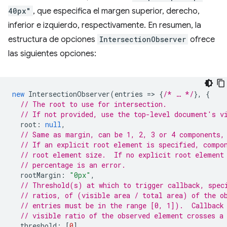
40px"
, que especifica el margen superior, derecho,
inferior e izquierdo, respectivamente. En resumen, la
estructura de opciones
IntersectionObserver
ofrece
las siguientes opciones:
new
IntersectionObserver
(
entries
=
>
{
/* … */
},
{
// The root to use for intersection.
// If not provided, use the top-level document's v
root
:
null
,
// Same as margin, can be 1, 2, 3 or 4 components,
// If an explicit root element is specified, compo
// root element size.  If no explicit root element
// percentage is an error.
rootMargin
:
"0px"
,
// Threshold(s) at which to trigger callback, spec
// ratios, of (visible area / total area) of the o
// entries must be in the range [0, 1]).  Callback
// visible ratio of the observed element crosses a
threshold
:
[
0
],