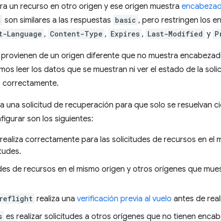
para un recurso en otro origen y ese origen muestra
encabeza
s
son similares a las respuestas
basic
, pero restringen los
t-Language
,
Content-Type
,
Expires
,
Last-Modified
y
P
provienen de un origen diferente que no muestra encabeza
s leer los datos que se muestran ni ver el estado de la solici
zó correctamente.
 una solicitud de recuperación para que solo se resuelvan cie
gurar son los siguientes:
realiza correctamente para las solicitudes de recursos en el
tudes.
udes de recursos en el mismo origen y otros orígenes que mu
reflight
realiza una
verificación previa al vuelo
antes de reali
s
es realizar solicitudes a otros orígenes que no tienen en