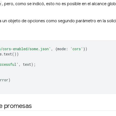
e
, pero, como se indicó, esto no es posible en el alcance glob
ga un objeto de opciones como segundo parámetro en la solic
m/cors-enabled/some.json'
,
{
mode
:
'cors'
})
e
.
text
())
ccessful'
,
text
);
rror
)
e promesas