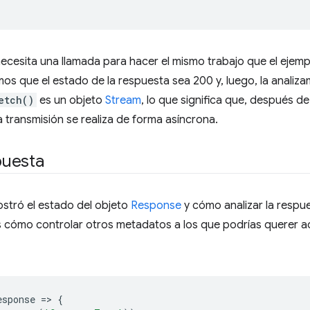
ecesita una llamada para hacer el mismo trabajo que el ejemp
mos que el estado de la respuesta sea 200 y, luego, la anali
etch()
es un objeto
Stream
, lo que significa que, después d
transmisión se realiza de forma asíncrona.
puesta
mostró el estado del objeto
Response
y cómo analizar la resp
 cómo controlar otros metadatos a los que podrías querer a
esponse
=
>
{