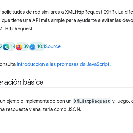
r solicitudes de red similares a XMLHttpRequest (XHR). La dife
que tiene una API más simple para ayudarte a evitar las dev
XMLHttpRequest.
2
14
39
10.1
Source
consulta
Introducción a las promesas de JavaScript
.
eración básica
a un ejemplo implementado con un
XMLHttpRequest
y, luego,
una respuesta y analizarla como JSON.