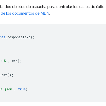
ta dos objetos de escucha para controlar los casos de éxito y
o de los documentos de MDN
.
his
.
responseText
);
 :-S'
,
err
);
uest
();
me.json'
,
true
);