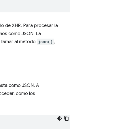
lo de XHR. Para procesar la
zamos como JSON. La
e llamar al método
json()
,
uesta como JSON. A
cceder, como los