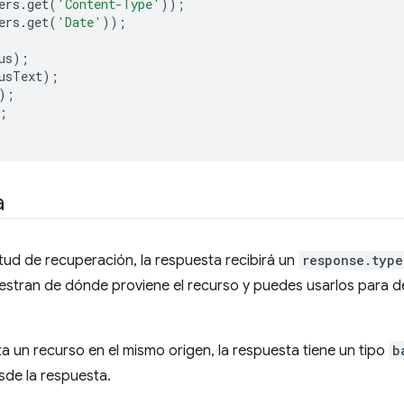
ers
.
get
(
'Content-Type'
));
ers
.
get
(
'Date'
));
us
);
usText
);
);
;
a
ud de recuperación, la respuesta recibirá un
response.type
stran de dónde proviene el recurso y puedes usarlos para de
a un recurso en el mismo origen, la respuesta tiene un tipo
b
sde la respuesta.