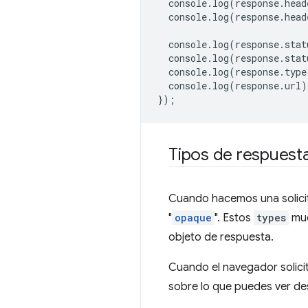
console
.
log
(
response
.
head
console
.
log
(
response
.
head
console
.
log
(
response
.
stat
console
.
log
(
response
.
stat
console
.
log
(
response
.
type
console
.
log
(
response
.
url
)
});
Tipos de respuest
Cuando hacemos una solicit
"
opaque
". Estos
types
mue
objeto de respuesta.
Cuando el navegador solicit
sobre lo que puedes ver de