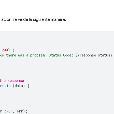
ración se ve de la siguiente manera:
200
)
{
ke there was a problem. Status Code: 
${
response
.
status
}
the response
unction
(
data
)
{
or :-S'
,
err
);