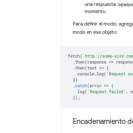
una respuesta
opaqu
momento.
Para definir el modo, agre
modo en ese objeto:
fetch
(
'http://some-site.co
.
then
(
response
=
>
respons
.
then
(
text
=
>
{
console
.
log
(
'Request su
})
.
catch
(
error
=
>
{
log
(
'Request failed'
,
e
});
Encadenamiento d