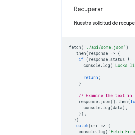
Recuperar
Nuestra solicitud de recupe
fetch
(
'./api/some.json'
)
.
then
(
response
=
>
{
if
(
response
.
status
!==
console
.
log
(
`Looks li
return
;
}
// Examine the text in 
response
.
json
().
then
(
f
console
.
log
(
data
);
});
})
.
catch
(
err
=
>
{
console
.
log
(
'Fetch Err