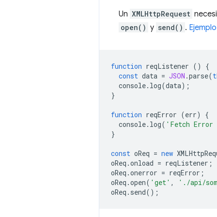
Un
XMLHttpRequest
necesi
open()
y
send()
.
Ejempl
function
reqListener
()
{
const
data
=
JSON
.
parse
(
t
console
.
log
(
data
);
}
function
reqError
(
err
)
{
console
.
log
(
'Fetch Error
}
const
oReq
=
new
XMLHttpReq
oReq
.
onload
=
reqListener
;
oReq
.
onerror
=
reqError
;
oReq
.
open
(
'get'
,
'./api/so
oReq
.
send
();