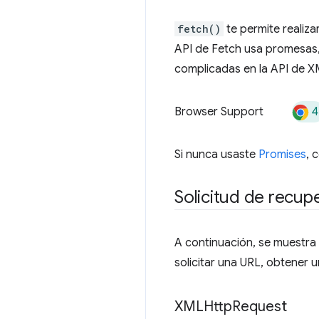
fetch()
te permite realiza
API de Fetch usa promesas, 
complicadas en la API de 
4
Browser Support
Si nunca usaste
Promises
, 
Solicitud de recup
A continuación, se muestr
solicitar una URL, obtener 
XMLHttp
Request