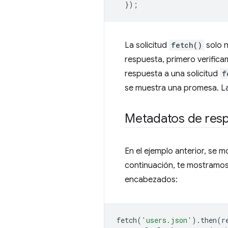
});
La solicitud
fetch()
solo n
respuesta, primero verifica
respuesta a una solicitud
f
se muestra una promesa. La 
Metadatos de res
En el ejemplo anterior, se 
continuación, te mostramos
encabezados:
fetch
(
'users.json'
).
then
(
r