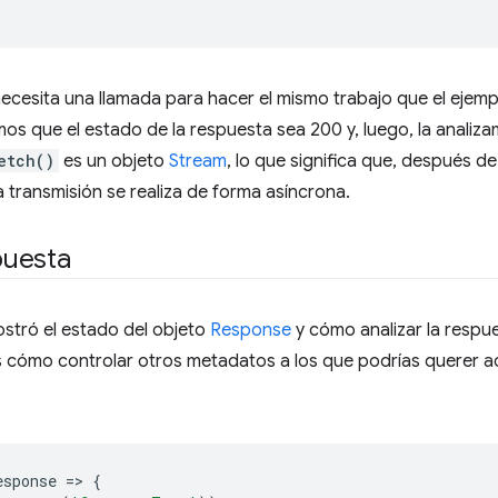
ecesita una llamada para hacer el mismo trabajo que el ejemp
mos que el estado de la respuesta sea 200 y, luego, la anali
etch()
es un objeto
Stream
, lo que significa que, después d
transmisión se realiza de forma asíncrona.
puesta
mostró el estado del objeto
Response
y cómo analizar la resp
 cómo controlar otros metadatos a los que podrías querer a
esponse
=
>
{