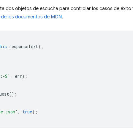
ta dos objetos de escucha para controlar los casos de éxito y
o de los documentos de MDN
.
his
.
responseText
);
 :-S'
,
err
);
uest
();
me.json'
,
true
);