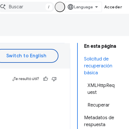
/
Acceder
En esta página
Solicitud de
recuperación
básica
¿Te resultó útil?
XMLHttpReq
uest
Recuperar
Metadatos de
respuesta