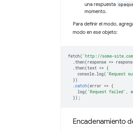
una respuesta
opaqu
momento.
Para definir el modo, agre
modo en ese objeto:
fetch
(
'http://some-site.co
.
then
(
response
=
>
respons
.
then
(
text
=
>
{
console
.
log
(
'Request su
})
.
catch
(
error
=
>
{
log
(
'Request failed'
,
e
});
Encadenamiento d