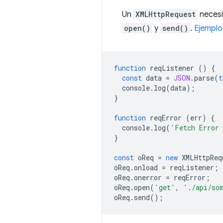
Un
XMLHttpRequest
necesi
open()
y
send()
.
Ejempl
function
reqListener
()
{
const
data
=
JSON
.
parse
(
t
console
.
log
(
data
);
}
function
reqError
(
err
)
{
console
.
log
(
'Fetch Error
}
const
oReq
=
new
XMLHttpReq
oReq
.
onload
=
reqListener
;
oReq
.
onerror
=
reqError
;
oReq
.
open
(
'get'
,
'./api/so
oReq
.
send
();