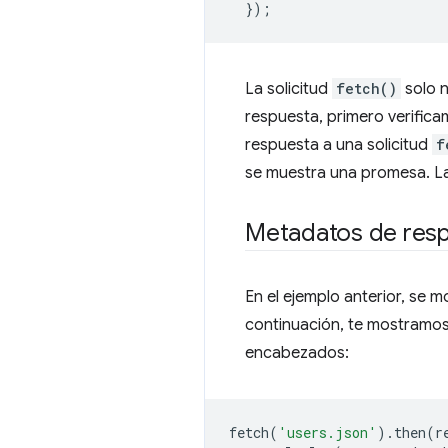
});
La solicitud
fetch()
solo n
respuesta, primero verifica
respuesta a una solicitud
f
se muestra una promesa. La 
Metadatos de res
En el ejemplo anterior, se 
continuación, te mostramos
encabezados:
fetch
(
'users.json'
).
then
(
r