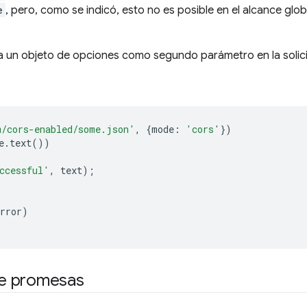
e
, pero, como se indicó, esto no es posible en el alcance glob
ga un objeto de opciones como segundo parámetro en la solic
m/cors-enabled/some.json'
,
{
mode
:
'cors'
})
e
.
text
())
ccessful'
,
text
);
rror
)
e promesas