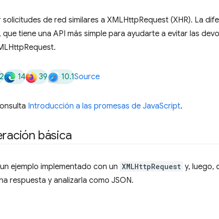
r solicitudes de red similares a XMLHttpRequest (XHR). La dife
que tiene una API más simple para ayudarte a evitar las dev
XMLHttpRequest.
2
14
39
10.1
Source
consulta
Introducción a las promesas de JavaScript
.
eración básica
a un ejemplo implementado con un
XMLHttpRequest
y, luego,
una respuesta y analizarla como JSON.