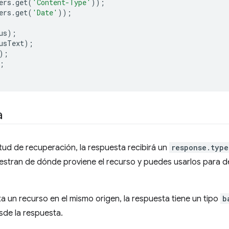
ers
.
get
(
'Content-Type'
));
ers
.
get
(
'Date'
));
us
);
usText
);
);
;
a
ud de recuperación, la respuesta recibirá un
response.type
stran de dónde proviene el recurso y puedes usarlos para de
a un recurso en el mismo origen, la respuesta tiene un tipo
b
sde la respuesta.