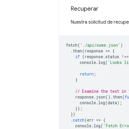
Recuperar
Nuestra solicitud de recupe
fetch
(
'./api/some.json'
)
.
then
(
response
=
>
{
if
(
response
.
status
!==
console
.
log
(
`Looks li
return
;
}
// Examine the text in 
response
.
json
().
then
(
f
console
.
log
(
data
);
});
})
.
catch
(
err
=
>
{
console
.
log
(
'Fetch Err