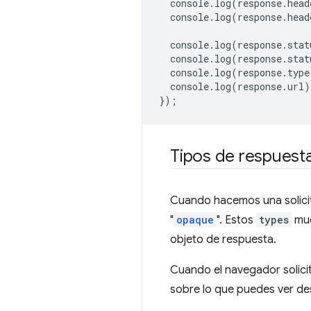
console
.
log
(
response
.
head
console
.
log
(
response
.
head
console
.
log
(
response
.
stat
console
.
log
(
response
.
stat
console
.
log
(
response
.
type
console
.
log
(
response
.
url
)
});
Tipos de respuest
Cuando hacemos una solicit
"
opaque
". Estos
types
mue
objeto de respuesta.
Cuando el navegador solicit
sobre lo que puedes ver de