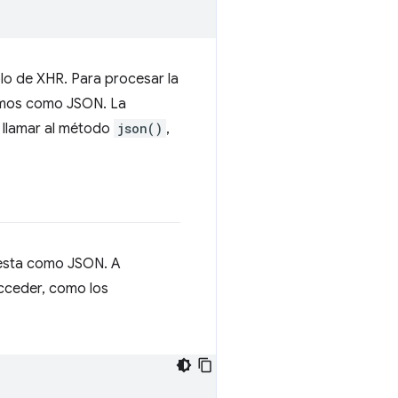
lo de XHR. Para procesar la
zamos como JSON. La
e llamar al método
json()
,
uesta como JSON. A
cceder, como los