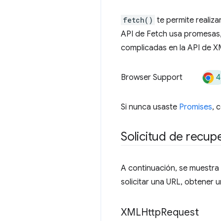
fetch()
te permite realiza
API de Fetch usa promesas, 
complicadas en la API de 
4
Browser Support
Si nunca usaste
Promises
, 
Solicitud de recup
A continuación, se muestr
solicitar una URL, obtener 
XMLHttp
Request