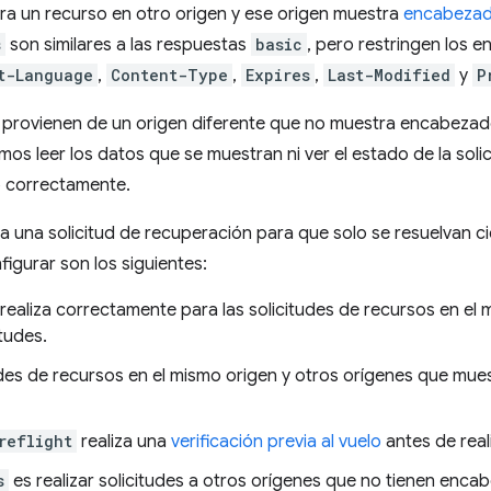
para un recurso en otro origen y ese origen muestra
encabeza
s
son similares a las respuestas
basic
, pero restringen los
t-Language
,
Content-Type
,
Expires
,
Last-Modified
y
P
provienen de un origen diferente que no muestra encabeza
s leer los datos que se muestran ni ver el estado de la solici
zó correctamente.
 una solicitud de recuperación para que solo se resuelvan cie
gurar son los siguientes:
realiza correctamente para las solicitudes de recursos en el
tudes.
udes de recursos en el mismo origen y otros orígenes que mu
reflight
realiza una
verificación previa al vuelo
antes de reali
s
es realizar solicitudes a otros orígenes que no tienen en