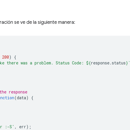
ración se ve de la siguiente manera:
200
)
{
ke there was a problem. Status Code: 
${
response
.
status
}
the response
unction
(
data
)
{
or :-S'
,
err
);