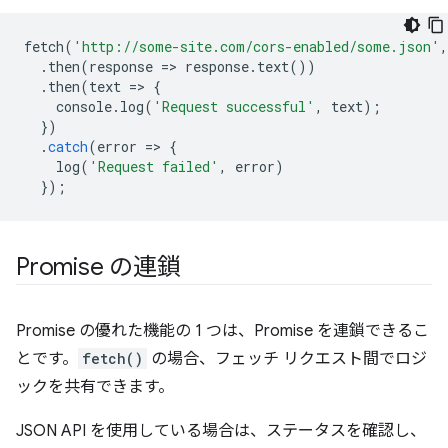
fetch
(
'http://some-site.com/cors-enabled/some.json'
,
.
then
(
response
=
>
response
.
text
())
.
then
(
text
=
>
{
console
.
log
(
'Request successful'
,
text
);
})
.
catch
(
error
=
>
{
log
(
'Request failed'
,
error
)
});
Promise の連鎖
Promise の優れた機能の 1 つは、Promise を連鎖できるこ
とです。
fetch()
の場合、フェッチ リクエスト間でロジ
ックを共有できます。
JSON API を使用している場合は、ステータスを確認し、