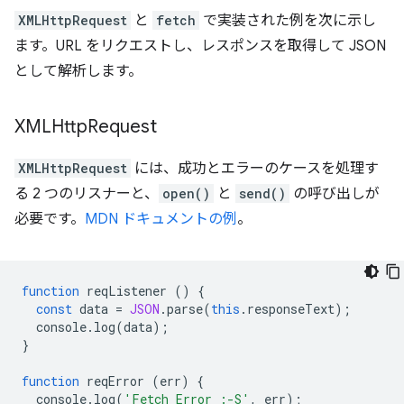
XMLHttpRequest
と
fetch
で実装された例を次に示し
ます。URL をリクエストし、レスポンスを取得して JSON
として解析します。
XMLHttp
Request
XMLHttpRequest
には、成功とエラーのケースを処理す
る 2 つのリスナーと、
open()
と
send()
の呼び出しが
必要です。
MDN ドキュメントの例
。
function
reqListener
()
{
const
data
=
JSON
.
parse
(
this
.
responseText
);
console
.
log
(
data
);
}
function
reqError
(
err
)
{
console
.
log
(
'Fetch Error :-S'
,
err
);