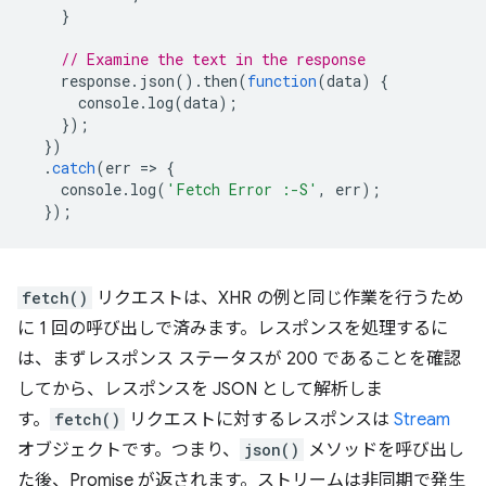
}
// Examine the text in the response
response
.
json
().
then
(
function
(
data
)
{
console
.
log
(
data
);
});
})
.
catch
(
err
=
>
{
console
.
log
(
'Fetch Error :-S'
,
err
);
});
fetch()
リクエストは、XHR の例と同じ作業を行うため
に 1 回の呼び出しで済みます。レスポンスを処理するに
は、まずレスポンス ステータスが 200 であることを確認
してから、レスポンスを JSON として解析しま
す。
fetch()
リクエストに対するレスポンスは
Stream
オブジェクトです。つまり、
json()
メソッドを呼び出し
た後、Promise が返されます。ストリームは非同期で発生