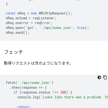
}
const
oReq
=
new
XMLHttpRequest
();
oReq
.
onload
=
reqListener
;
oReq
.
onerror
=
reqError
;
oReq
.
open
(
'get'
,
'./api/some.json'
,
true
);
oReq
.
send
();
フェッチ
取得リクエストは次のようになります。
fetch
(
'./api/some.json'
)
.
then
(
response
=
>
{
if
(
response
.
status
!==
200
)
{
console
.
log
(
`Looks like there was a problem. S
return
;