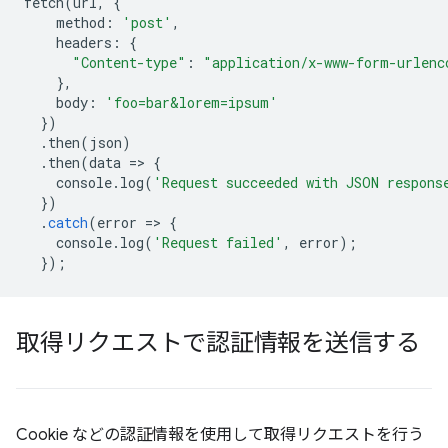
fetch
(
url
,
{
method
:
'post'
,
headers
:
{
"Content-type"
:
"application/x-www-form-urlenc
},
body
:
'foo=bar&lorem=ipsum'
})
.
then
(
json
)
.
then
(
data
=
>
{
console
.
log
(
'Request succeeded with JSON respons
})
.
catch
(
error
=
>
{
console
.
log
(
'Request failed'
,
error
);
});
取得リクエストで認証情報を送信する
Cookie などの認証情報を使用して取得リクエストを行う