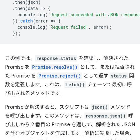
.
then
(
json
)
.
then
(
data
=
>
{
console
.
log
(
'Request succeeded with JSON respons
}).
catch
(
error
=
>
{
console
.
log
(
'Request failed'
,
error
);
});
この例では、
response.status
を確認し、解決された
Promise を
Promise.resolve()
として、または拒否され
た Promise を
Promise.reject()
として返す
status
関
数を定義します。これは、
fetch()
チェーンで最初に呼
び出されるメソッドです。
Promise が解決すると、スクリプトは
json()
メソッド
を呼び出します。このメソッドは、
response.json()
呼
び出しから 2 番目の Promise を返して、解析された JSON
を含むオブジェクトを作成します。解析に失敗した場合、