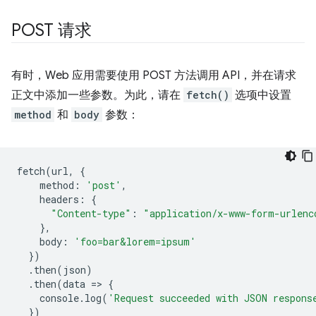
POST 请求
有时，Web 应用需要使用 POST 方法调用 API，并在请求
正文中添加一些参数。为此，请在
fetch()
选项中设置
method
和
body
参数：
fetch
(
url
,
{
method
:
'post'
,
headers
:
{
"Content-type"
:
"application/x-www-form-urlenc
},
body
:
'foo=bar&lorem=ipsum'
})
.
then
(
json
)
.
then
(
data
=
>
{
console
.
log
(
'Request succeeded with JSON respons
})