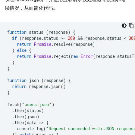
误情况，从而简化代码。
function
status
(
response
)
{
if
(
response
.
status
>
=
200
 && 
response
.
status
 < 
30
return
Promise
.
resolve
(
response
)
}
else
{
return
Promise
.
reject
(
new
Error
(
response
.
statusT
}
}
function
json
(
response
)
{
return
response
.
json
()
}
fetch
(
'users.json'
)
.
then
(
status
)
.
then
(
json
)
.
then
(
data
=
>
{
console
.
log
(
'Request succeeded with JSON respons
}).
catch
(
error
=
>
{