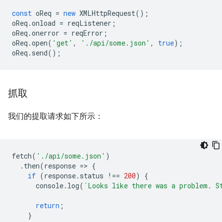
const
oReq
=
new
XMLHttpRequest
();
oReq
.
onload
=
reqListener
;
oReq
.
onerror
=
reqError
;
oReq
.
open
(
'get'
,
'./api/some.json'
,
true
);
oReq
.
send
();
抓取
我们的提取请求如下所示：
fetch
(
'./api/some.json'
)
.
then
(
response
=
>
{
if
(
response
.
status
!==
200
)
{
console
.
log
(
`Looks like there was a problem. S
return
;
}