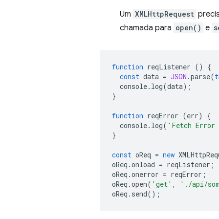
Um
XMLHttpRequest
precis
chamada para
open()
e
s
function
reqListener
()
{
const
data
=
JSON
.
parse
(
t
console
.
log
(
data
);
}
function
reqError
(
err
)
{
console
.
log
(
'Fetch Error
}
const
oReq
=
new
XMLHttpReq
oReq
.
onload
=
reqListener
;
oReq
.
onerror
=
reqError
;
oReq
.
open
(
'get'
,
'./api/so
oReq
.
send
();