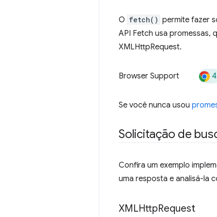
O
fetch()
permite fazer s
API Fetch usa promessas, q
XMLHttpRequest.
4
Browser Support
Se você nunca usou
prome
Solicitação de bus
Confira um exemplo imple
uma resposta e analisá-la
XMLHttp
Request