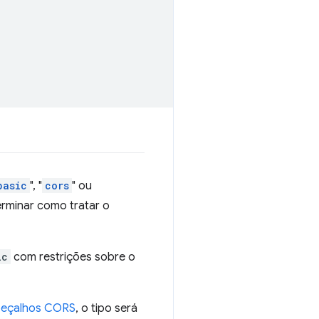
basic
", "
cors
" ou
rminar como tratar o
ic
com restrições sobre o
eçalhos CORS
, o tipo será