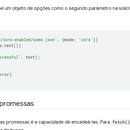
ione um objeto de opções como o segundo parâmetro na solic
m/cors-enabled/some.json'
,
{
mode
:
'cors'
})
e
.
text
())
ccessful'
,
text
);
rror
)
 promessas
as promessas é a capacidade de encadeá-las. Para
fetch()