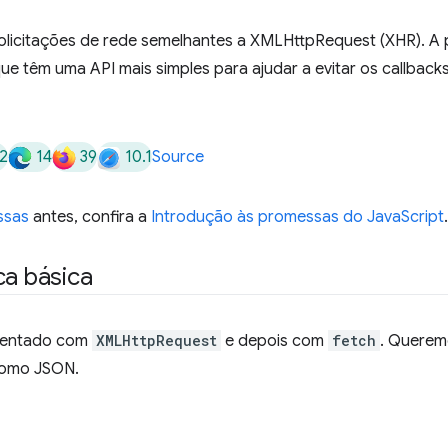
olicitações de rede semelhantes a XMLHttpRequest (XHR). A p
ue têm uma API mais simples para ajudar a evitar os callback
2
14
39
10.1
Source
ssas
antes, confira a
Introdução às promessas do JavaScript
.
ca básica
mentado com
XMLHttpRequest
e depois com
fetch
. Queremo
 como JSON.