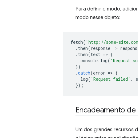
Para definir o modo, adic
modo nesse objeto:
fetch
(
'http://some-site.co
.
then
(
response
=
>
respons
.
then
(
text
=
>
{
console
.
log
(
'Request su
})
.
catch
(
error
=
>
{
log
(
'Request failed'
,
e
});
Encadeamento de
Um dos grandes recursos d