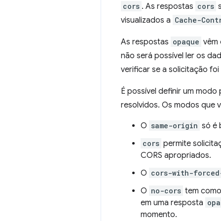
cors
. As respostas
cors
s
visualizados a
Cache-Cont
As respostas
opaque
vêm 
não será possível ler os da
verificar se a solicitação f
É possível definir um modo
resolvidos. Os modos que v
O
same-origin
só é 
cors
permite solicit
CORS apropriados.
O
cors-with-forced
O
no-cors
tem como o
em uma resposta
opa
momento.