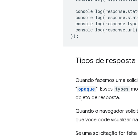
console
.
log
(
response
.
stat
console
.
log
(
response
.
stat
console
.
log
(
response
.
type
console
.
log
(
response
.
url
)
});
Tipos de resposta
Quando fazemos uma solici
"
opaque
". Esses
types
mos
objeto de resposta.
Quando o navegador solici
que você pode visualizar na
Se uma solicitação for feit