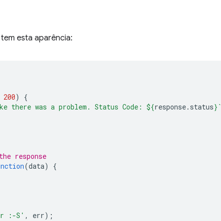
 tem esta aparência:
200
)
{
ke there was a problem. Status Code: 
${
response
.
status
}
the response
unction
(
data
)
{
or :-S'
,
err
);