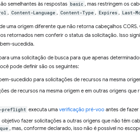
ão semelhantes às respostas
basic
, mas restringem os ca
rol
,
Content-Language
,
Content-Type
,
Expires
,
Last-M
de uma origem diferente que não retorna cabeçalhos CORS.
dos retornados nem conferir o status da solicitação. Isso sig
oi bem-sucedida.
 para uma solicitação de busca para que apenas determinados
ocê pode definir são os seguintes:
bem-sucedido para solicitações de recursos na mesma origem 
ações de recursos na mesma origem e em outras origens que
-preflight
executa uma
verificação pré-voo
antes de fazer 
bjetivo fazer solicitações a outras origens que não têm ca
que
, mas, conforme declarado, isso não é possível no escopo