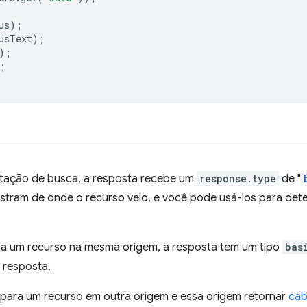
us
);
usText
);
);
;
tação de busca, a resposta recebe um
response.type
de "
tram de onde o recurso veio, e você pode usá-los para dete
ta um recurso na mesma origem, a resposta tem um tipo
bas
 resposta.
a para um recurso em outra origem e essa origem retornar
cab