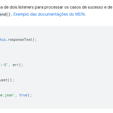
a de dois listeners para processar os casos de sucesso e de
end()
.
Exemplo das documentações do MDN
.
his
.
responseText
);
 :-S'
,
err
);
uest
();
me.json'
,
true
);