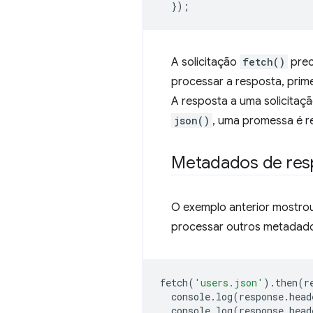
});
A solicitação
fetch()
prec
processar a resposta, prim
A resposta a uma solicitaç
json()
, uma promessa é r
Metadados de res
O exemplo anterior mostrou
processar outros metadado
fetch
(
'users.json'
).
then
(
r
console
.
log
(
response
.
head
console
.
log
(
response
.
head