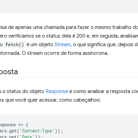
isa de apenas uma chamada para fazer o mesmo trabalho do
eiro verificamos se o status dela é 200 e, em seguida, anali
ão
fetch()
é um objeto
Stream
, o que significa que, depois
etornada. O stream ocorre de forma assíncrona.
posta
 o status do objeto
Response
e como analisar a resposta c
s que você quer acessar, como cabeçalhos:
esponse
=
>
{
ers
.
get
(
'Content-Type'
));
ers
.
get
(
'Date'
));