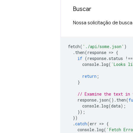
Buscar
Nossa solicitação de busca
fetch
(
'./api/some.json'
)
.
then
(
response
=
>
{
if
(
response
.
status
!==
console
.
log
(
`Looks li
return
;
}
// Examine the text in 
response
.
json
().
then
(
f
console
.
log
(
data
);
});
})
.
catch
(
err
=
>
{
console
.
log
(
'Fetch Err