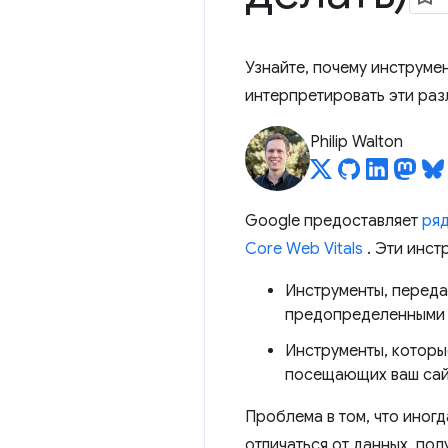
Узнайте, почему инструме
интерпретировать эти раз
Philip Walton
Google предоставляет
ряд
Core Web Vitals
. Эти инст
Инструменты, пере
предопределенными н
Инструменты, котор
посещающих ваш сай
Проблема в том, что иног
отличаться от данных, по