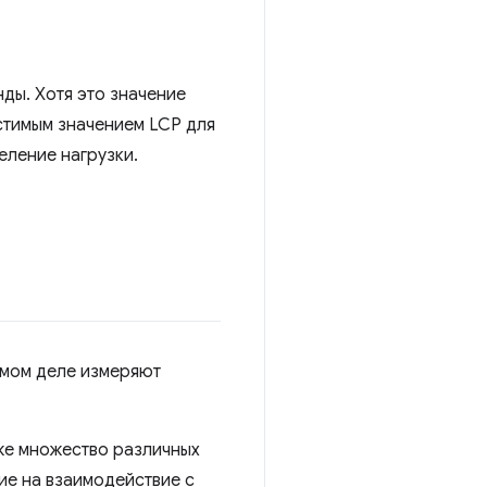
ды. Хотя это значение
устимым значением LCP для
еление нагрузки.
амом деле измеряют
кже множество различных
ие на взаимодействие с