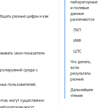
лабораторные
и полевые
данные
общать разные цифры и как
различаются
ЛКП
ИЯФ
ЦЛС
еживать свои показатели
Что делать,
если
тролируемой среде с
результаты
разные
ных пользователей,
Дальнейшее
чтение
нтов, могут существенно
 лаборатории могут