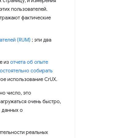
 страницу, и измерения
этих пользователей.
отражают фактические
ателей (RUM)
; эти два
е из
отчета об опыте
остоятельно собирать
тое использование CrUX.
но число, это
загружаться очень быстро,
 данных о
ительности реальных