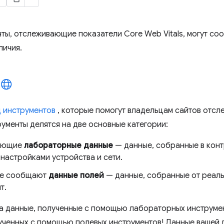
нты, отслеживающие показатели Core Web Vitals, могут со
личия.
 инструментов
, которые помогут владельцам сайтов отсл
рументы делятся на две основные категории:
дающие
лабораторные данные
— данные, собранные в кон
астройками устройства и сети.
ые сообщают
данные полей
— данные, собранные от реаль
т.
да данные, полученные с помощью лабораторных инструме
лученных с помощью полевых инструментов! Данные вашей