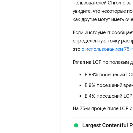
пользователей Chrome за 
увидите, что некоторые по
как другие могут иметь оч
Если инструмент сообщает
определенную точку расп
это
с использованием 75-
Глядя на LCP по полевым 
В 88% посещений LCP
В 8% посещений время
В 4% посещений LCP 
На 75-м процентиле LCP с