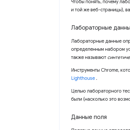
Чтобы понять, почему лаб
и той же веб-страницы), 
Лабораторные данн
Лабораторные данные опр
определенным набором усл
также называют
синтетич
Инструменты Chrome, кот
Lighthouse
.
Целью лабораторного тест
были (насколько это возм
Данные поля