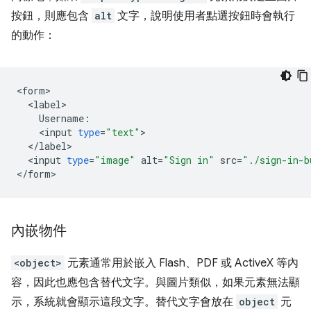
按鈕，則應包含
alt
文字，說明使用者點選按鈕時會執行
的動作：
<
form
<
label
Username
:
<
input
type
=
"text"
<
/
label
<
input
type
=
"image"
alt
=
"Sign in"
src
=
"./sign-in-b
<
/
form
內嵌物件
<object>
元素通常用於嵌入 Flash、PDF 或 ActiveX 等內
容，因此也應包含替代文字。與圖片類似，如果元素無法顯
示，系統就會顯示這段文字。替代文字會放在
object
元