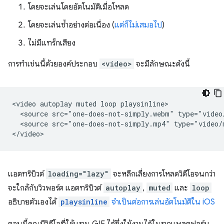
โดยจะเล่นโดยอัตโนมัติเมื่อโหลด
โดยจะเล่นซ้ำอย่างต่อเนื่อง (
แต่ก็ไม่เสมอไป
)
ไม่มีแทร็กเสียง
การทำเช่นนี้ด้วยองค์ประกอบ
<video>
จะมีลักษณะดังนี้
<video autoplay muted loop playsinline>

  <source src="one-does-not-simply.webm" type="video/
  <source src="one-does-not-simply.mp4" type="video/m
แอตทริบิวต์
loading="lazy"
จะหลีกเลี่ยงการโหลดวิดีโอจนกว่า
จะใกล้กับวิวพอร์ต แอตทริบิวต์
autoplay
,
muted
และ
loop
อธิบายตัวเองได้
playsinline
จำเป็นต่อการเล่นอัตโนมัติใน iOS