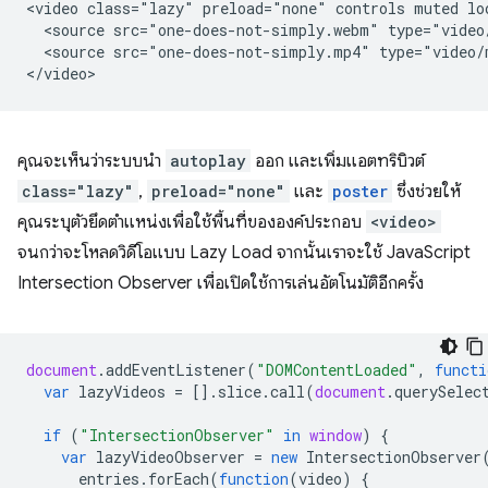
<video class="lazy" preload="none" controls muted lo
  <source src="one-does-not-simply.webm" type="video/
  <source src="one-does-not-simply.mp4" type="video/m
คุณจะเห็นว่าระบบนำ
autoplay
ออก และเพิ่มแอตทริบิวต์
class="lazy"
,
preload="none"
และ
poster
ซึ่งช่วยให้
คุณระบุตัวยึดตำแหน่งเพื่อใช้พื้นที่ขององค์ประกอบ
<video>
จนกว่าจะโหลดวิดีโอแบบ Lazy Load จากนั้นเราจะใช้ JavaScript
Intersection Observer เพื่อเปิดใช้การเล่นอัตโนมัติอีกครั้ง
document
.
addEventListener
(
"DOMContentLoaded"
,
functi
var
lazyVideos
=
[].
slice
.
call
(
document
.
querySelec
if
(
"IntersectionObserver"
in
window
)
{
var
lazyVideoObserver
=
new
IntersectionObserver
entries
.
forEach
(
function
(
video
)
{