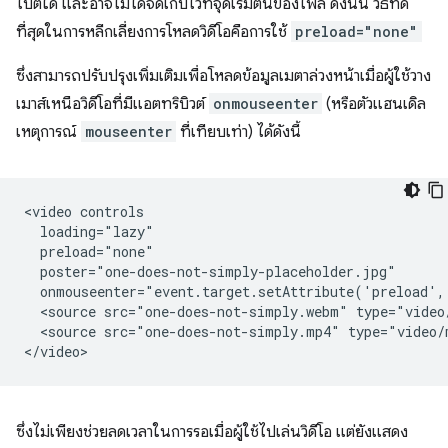
ไบต์ใด และอาจไม่ได้จัดเก็บไว้ที่จุดเริ่มต้นของไฟล์ ดังนั้น วิธีที่ดี
ที่สุดในการหลีกเลี่ยงการโหลดวิดีโอคือการใช้
preload="none"
ซึ่งสามารถปรับปรุงเพิ่มเติมเพื่อโหลดข้อมูลเมตาล่วงหน้าเมื่อผู้ใช้วาง
เมาส์เหนือวิดีโอที่มีแอตทริบิวต์
onmouseenter
(หรือตัวแฮนเดิล
เหตุการณ์
mouseenter
ที่เทียบเท่า) ได้ดังนี้
<video controls

  loading="lazy"

  preload="none"

  poster="one-does-not-simply-placeholder.jpg"

  onmouseenter="event.target.setAttribute('preload',
  <source src="one-does-not-simply.webm" type="video/
  <source src="one-does-not-simply.mp4" type="video/m
ซึ่งไม่เพียงช่วยลดเวลาในการรอเมื่อผู้ใช้ไปเล่นวิดีโอ แต่ยังแสดง