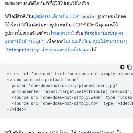
ระยะเวลาของวิดีโอทันทีที่ผู้ใช้ไปเล่นวิดีโอด้วย
วิดีโอมีสิทธิ์เป็น
ผู้สมัครรับเลือกเป็น LCP
poster
รูปภาพจะโหลด
ได้เร็วกว่าวิดีโอ ดังนั้นหากรูปภาพเป็น LCP ที่มีสิทธิ์ คุณควรใช้
รูปภาพโปสเตอร์ แต่ก็ควร
โหลดล่วงหน้า
ด้วย
fetchpriority
ค่า
แอตทริบิวต์
"high"
เนื่องจาก
ในขณะที่เขียน คุณไม่สามารถระบุ
fetchpriority
สำหรับแอตทริบิวต์โปสเตอร์
ได้
<link rel="preload" href="one-does-not-simply-placeh
<video controls preload="none"

  poster="one-does-not-simply-placeholder.jpg"

  onmouseenter="event.target.setAttribute('preload',
  <source src="one-does-not-simply.webm" type="video/
  <source src="one-does-not-simply.mp4" type="video/m
loading="lazy"