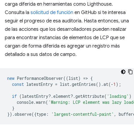
carga diferida en herramientas como Lighthouse.
Consulta la
solicitud de función
en GitHub si te interesa
seguir el progreso de esa auditoría. Hasta entonces, una
de las acciones que los desarrolladores pueden realizar
para encontrar instancias de elementos de LCP que se
cargan de forma diferida es agregar un registro más
detallado a sus datos de campo.
new
PerformanceObserver
((
list
)
=
>
{
const
latestEntry
=
list
.
getEntries
().
at
(
-
1
);
if
(
latestEntry
?
.
element
?
.
getAttribute
(
'loading'
)
console
.
warn
(
'Warning: LCP element was lazy load
}
}).
observe
({
type
:
'largest-contentful-paint'
,
buffer