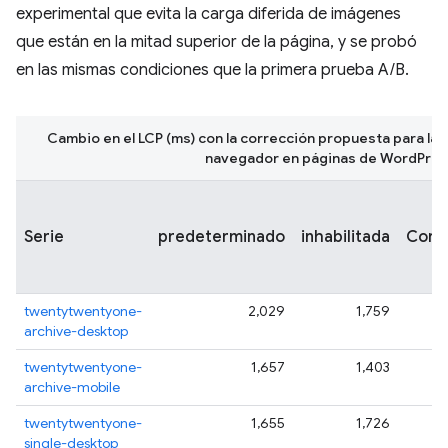
experimental que evita la carga diferida de imágenes
que están en la mitad superior de la página, y se probó
en las mismas condiciones que la primera prueba A/B.
Cambio en el LCP (ms) con la corrección propuesta para la c
navegador en páginas de WordPres
Serie
predeterminado
inhabilitada
Corre
twentytwentyone-
2,029
1,759
1
archive-desktop
twentytwentyone-
1,657
1,403
1
archive-mobile
twentytwentyone-
1,655
1,726
1
single-desktop