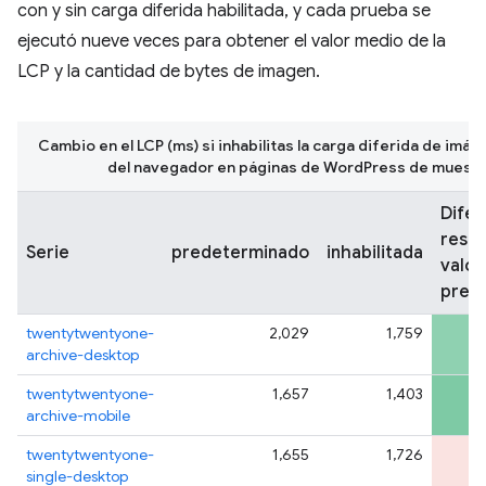
con y sin carga diferida habilitada, y cada prueba se
ejecutó nueve veces para obtener el valor medio de la
LCP y la cantidad de bytes de imagen.
Cambio en el LCP (ms) si inhabilitas la carga diferida de imág
del navegador en páginas de WordPress de muestr
Difer
respe
Serie
predeterminado
inhabilitada
valor
pred
twentytwentyone-
2,029
1,759
archive-desktop
twentytwentyone-
1,657
1,403
archive-mobile
twentytwentyone-
1,655
1,726
single-desktop