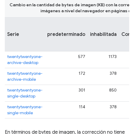
Cambio en la cantidad de bytes de imagen (KB) con la correcc
imágenes a nivel del navegador en páginas d
Serie
predeterminado
inhabilitada
Corre
twentytwentyone-
577
1173
archive-desktop
twentytwentyone-
172
378
archive-mobile
twentytwentyone-
301
850
single-desktop
twentytwentyone-
114
378
single-mobile
En términos de bytes de imagen, la corrección no tiene