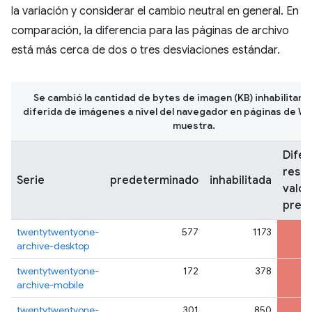
la variación y considerar el cambio neutral en general. En
comparación, la diferencia para las páginas de archivo
está más cerca de dos o tres desviaciones estándar.
Se cambió la cantidad de bytes de imagen (KB) inhabilitand
diferida de imágenes a nivel del navegador en páginas de W
muestra.
Difer
respe
Serie
predeterminado
inhabilitada
valor
pred
twentytwentyone-
577
1173
archive-desktop
twentytwentyone-
172
378
archive-mobile
twentytwentyone-
301
850