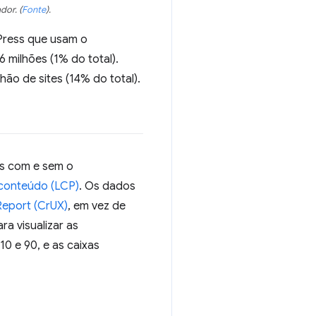
ador.
(
Fonte
)
.
Press que usam o
 milhões (1% do total).
o de sites (14% do total).
s com e sem o
 conteúdo (LCP)
. Os dados
eport (CrUX)
, em vez de
ra visualizar as
10 e 90, e as caixas