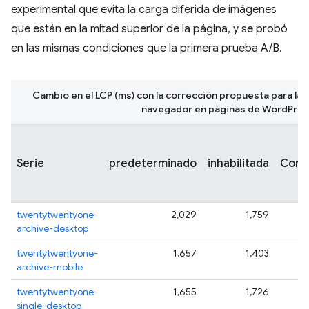
experimental que evita la carga diferida de imágenes
que están en la mitad superior de la página, y se probó
en las mismas condiciones que la primera prueba A/B.
Cambio en el LCP (ms) con la corrección propuesta para la c
navegador en páginas de WordPres
Serie
predeterminado
inhabilitada
Corre
twentytwentyone-
2,029
1,759
1
archive-desktop
twentytwentyone-
1,657
1,403
1
archive-mobile
twentytwentyone-
1,655
1,726
1
single-desktop