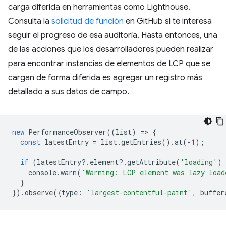
carga diferida en herramientas como Lighthouse.
Consulta la
solicitud de función
en GitHub si te interesa
seguir el progreso de esa auditoría. Hasta entonces, una
de las acciones que los desarrolladores pueden realizar
para encontrar instancias de elementos de LCP que se
cargan de forma diferida es agregar un registro más
detallado a sus datos de campo.
new
PerformanceObserver
((
list
)
=
>
{
const
latestEntry
=
list
.
getEntries
().
at
(
-
1
);
if
(
latestEntry
?
.
element
?
.
getAttribute
(
'loading'
)
console
.
warn
(
'Warning: LCP element was lazy load
}
}).
observe
({
type
:
'largest-contentful-paint'
,
buffer