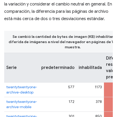
la variación y considerar el cambio neutral en general. En
comparación, la diferencia para las páginas de archivo
está más cerca de dos o tres desviaciones estándar.
Se cambió la cantidad de bytes de imagen (KB) inhabilitand
diferida de imágenes a nivel del navegador en páginas de W
muestra.
Difer
respe
Serie
predeterminado
inhabilitada
valor
pred
twentytwentyone-
577
1173
archive-desktop
twentytwentyone-
172
378
archive-mobile
twentytwentyone-
301
850