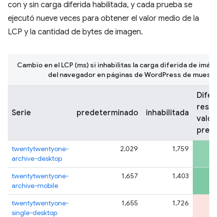
con y sin carga diferida habilitada, y cada prueba se
ejecutó nueve veces para obtener el valor medio de la
LCP y la cantidad de bytes de imagen.
Cambio en el LCP (ms) si inhabilitas la carga diferida de imág
del navegador en páginas de WordPress de muestr
Difer
respe
Serie
predeterminado
inhabilitada
valor
pred
twentytwentyone-
2,029
1,759
archive-desktop
twentytwentyone-
1,657
1,403
archive-mobile
twentytwentyone-
1,655
1,726
single-desktop