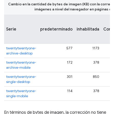
Cambio en la cantidad de bytes de imagen (KB) con la correcc
imágenes a nivel del navegador en páginas d
Serie
predeterminado
inhabilitada
Corre
twentytwentyone-
577
1173
archive-desktop
twentytwentyone-
172
378
archive-mobile
twentytwentyone-
301
850
single-desktop
twentytwentyone-
114
378
single-mobile
En términos de bytes de imagen, la corrección no tiene