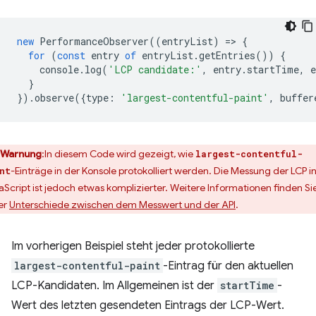
new
PerformanceObserver
((
entryList
)
=
>
{
for
(
const
entry
of
entryList
.
getEntries
())
{
console
.
log
(
'LCP candidate:'
,
entry
.
startTime
,
e
}
}).
observe
({
type
:
'largest-contentful-paint'
,
buffer
Warnung
:In diesem Code wird gezeigt, wie
largest-contentful-
-Einträge in der Konsole protokolliert werden. Die Messung der LCP i
nt
aScript ist jedoch etwas komplizierter. Weitere Informationen finden Si
er
Unterschiede zwischen dem Messwert und der API
.
Im vorherigen Beispiel steht jeder protokollierte
largest-contentful-paint
-Eintrag für den aktuellen
LCP-Kandidaten. Im Allgemeinen ist der
startTime
-
Wert des letzten gesendeten Eintrags der LCP-Wert.