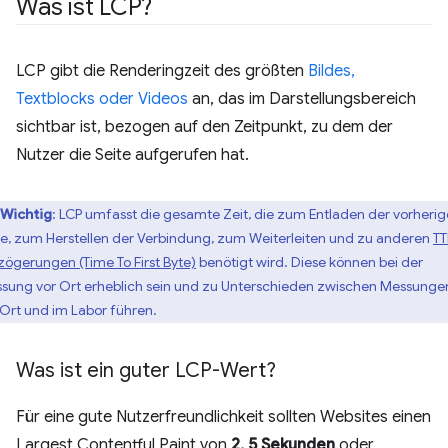
Was ist LCP?
LCP gibt die Renderingzeit des größten
Bildes,
Textblocks oder Videos
an, das im Darstellungsbereich
sichtbar ist, bezogen auf den Zeitpunkt, zu dem der
Nutzer die Seite aufgerufen hat.
Wichtig
: LCP umfasst die gesamte Zeit, die zum Entladen der vorheri
te, zum Herstellen der Verbindung, zum Weiterleiten und zu anderen
TT
zögerungen (Time To First Byte)
benötigt wird. Diese können bei der
sung vor Ort erheblich sein und zu Unterschieden zwischen Messunge
 Ort und im Labor führen.
Was ist ein guter LCP-Wert?
Für eine gute Nutzerfreundlichkeit sollten Websites einen
Largest Contentful Paint von
2, 5 Sekunden
oder