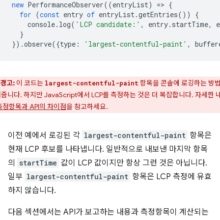
new
PerformanceObserver
((
entryList
)
=
>
{
for
(
const
entry
of
entryList
.
getEntries
())
{
console
.
log
(
'LCP candidate:'
,
entry
.
startTime
,
e
}
}).
observe
({
type
:
'largest-contentful-paint'
,
buffer
경고:
이 코드는
항목을 콘솔에 로깅하는 방
largest-contentful-paint
줍니다. 하지만 JavaScript에서 LCP를 측정하는 것은 더 복잡합니다. 자세한 
측정항목과 API의 차이점
을 참고하세요.
이전 예에서 로깅된 각
largest-contentful-paint
항목은
현재 LCP 후보를 나타냅니다. 일반적으로 내보낸 마지막 항목
의
startTime
값이 LCP 값이지만 항상 그런 것은 아닙니다.
일부
largest-contentful-paint
항목은 LCP 측정에 유효
하지 않습니다.
다음 섹션에서는 API가 보고하는 내용과 측정항목이 계산되는