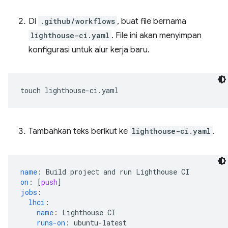
Di
.github/workflows
, buat file bernama
lighthouse-ci.yaml
. File ini akan menyimpan
konfigurasi untuk alur kerja baru.
touch
Tambahkan teks berikut ke
lighthouse-ci.yaml
.
name
:
Build project and run Lighthouse CI
on
:
[
push
]
jobs
:
lhci
:
name
:
Lighthouse CI
runs-on
:
ubuntu-latest