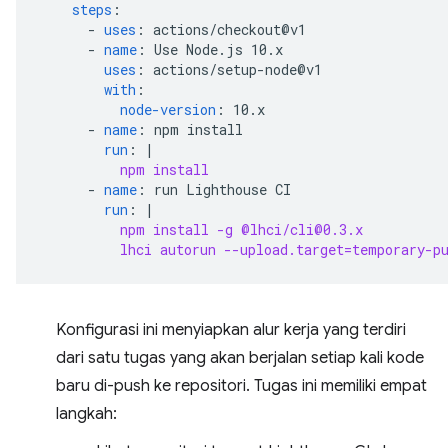
steps
:
-
uses
:
actions/checkout@v1
-
name
:
Use Node.js 10.x
uses
:
actions/setup-node@v1
with
:
node-version
:
10.x
-
name
:
npm install
run
:
|
npm install
-
name
:
run Lighthouse CI
run
:
|
npm install -g @lhci/cli@0.3.x
lhci autorun --upload.target=temporary-p
Konfigurasi ini menyiapkan alur kerja yang terdiri
dari satu tugas yang akan berjalan setiap kali kode
baru di-push ke repositori. Tugas ini memiliki empat
langkah: