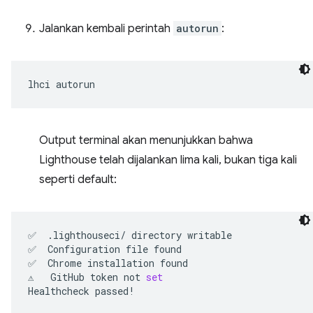
Jalankan kembali perintah
autorun
:
lhci
Output terminal akan menunjukkan bahwa
Lighthouse telah dijalankan lima kali, bukan tiga kali
seperti default:
✅
.lighthouseci/
directory
writable

✅
Configuration
file
found

✅
Chrome
installation
found

⚠️
GitHub
token
not
set
Healthcheck
passed!
