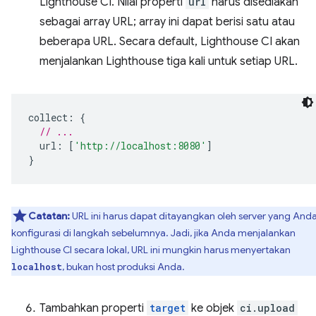
Lighthouse CI. Nilai properti
url
harus disediakan
sebagai array URL; array ini dapat berisi satu atau
beberapa URL. Secara default, Lighthouse CI akan
menjalankan Lighthouse tiga kali untuk setiap URL.
collect
:
{
// ...
url
:
[
'http://localhost:8080'
]
}
Catatan:
URL ini harus dapat ditayangkan oleh server yang And
konfigurasi di langkah sebelumnya. Jadi, jika Anda menjalankan
Lighthouse CI secara lokal, URL ini mungkin harus menyertakan
, bukan host produksi Anda.
localhost
Tambahkan properti
target
ke objek
ci.upload