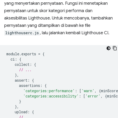
yang menyertakan pernyataan. Fungsi ini menetapkan
pernyataan untuk skor kategori performa dan
aksesibilitas Lighthouse. Untuk mencobanya, tambahkan
pernyataan yang ditampilkan di bawah ke file
lighthouserc.js
, lalu jalankan kembali Lighthouse CI.
module
.
exports
=
{
ci
:
{
collect
:
{
// ...
},
assert
:
{
assertions
:
{
'categories:performance'
:
[
'warn'
,
{
minScore
'categories:accessibility'
:
[
'error'
,
{
minSc
}
},
upload
:
{
// ...