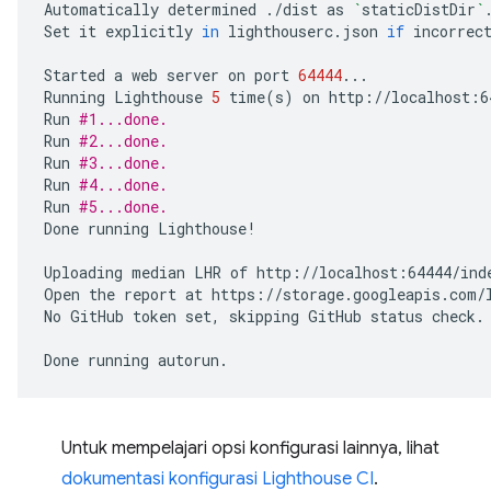
Automatically
determined
./dist
as
`
staticDistDir
`
.
Set
it
explicitly
in
lighthouserc.json
if
incorrect
Started
a
web
server
on
port
64444
...

Running
Lighthouse
5
time
(
s
)
on
http://localhost:6
Run
#1...done.
Run
#2...done.
Run
#3...done.
Run
#4...done.
Run
#5...done.
Done
running
Lighthouse!

Uploading
median
LHR
of
http://localhost:64444/inde
Open
the
report
at
https://storage.googleapis.com/l
No
GitHub
token
set,
skipping
GitHub
status
check.

Done
running
Untuk mempelajari opsi konfigurasi lainnya, lihat
dokumentasi konfigurasi Lighthouse CI
.