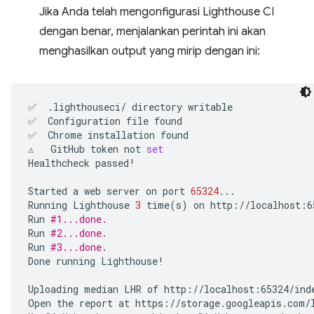
Jika Anda telah mengonfigurasi Lighthouse CI
dengan benar, menjalankan perintah ini akan
menghasilkan output yang mirip dengan ini:
✅
.lighthouseci/
directory
writable

✅
Configuration
file
found

✅
Chrome
installation
found

⚠️
GitHub
token
not
set
Healthcheck
passed!

Started
a
web
server
on
port
65324
...

Running
Lighthouse
3
time
(
s
)
on
http://localhost:6
Run
#1...done.
Run
#2...done.
Run
#3...done.
Done
running
Lighthouse!

Uploading
median
LHR
of
http://localhost:65324/inde
Open
the
report
at
https://storage.googleapis.com/l