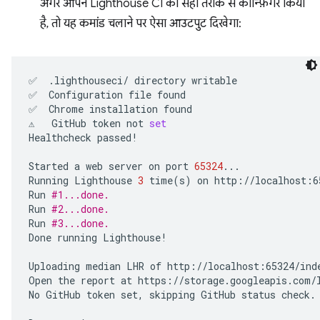
अगर आपने Lighthouse CI को सही तरीके से कॉन्फ़िगर किया
है, तो यह कमांड चलाने पर ऐसा आउटपुट दिखेगा:
✅
.lighthouseci/
directory
writable

✅
Configuration
file
found

✅
Chrome
installation
found

⚠️
GitHub
token
not
set
Healthcheck
passed!

Started
a
web
server
on
port
65324
...

Running
Lighthouse
3
time
(
s
)
on
http://localhost:6
Run
#1...done.
Run
#2...done.
Run
#3...done.
Done
running
Lighthouse!

Uploading
median
LHR
of
http://localhost:65324/inde
Open
the
report
at
https://storage.googleapis.com/l
No
GitHub
token
set,
skipping
GitHub
status
check.
