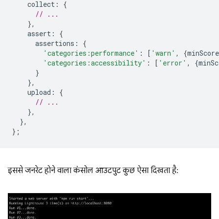
collect
:
{
// ...
},
assert
:
{
assertions
:
{
'categories:performance'
:
[
'warn'
,
{
minScore
'categories:accessibility'
:
[
'error'
,
{
minSc
}
},
upload
:
{
// ...
},
},
};
इससे जनरेट होने वाला कंसोल आउटपुट कुछ ऐसा दिखता है: