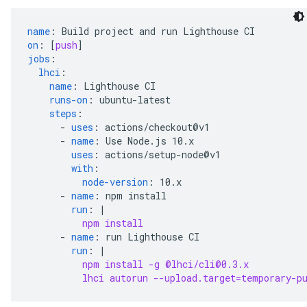
name
:
Build project and run Lighthouse CI
on
:
[
push
]
jobs
:
lhci
:
name
:
Lighthouse CI
runs-on
:
ubuntu-latest
steps
:
-
uses
:
actions/checkout@v1
-
name
:
Use Node.js 10.x
uses
:
actions/setup-node@v1
with
:
node-version
:
10.x
-
name
:
npm install
run
:
|
npm install
-
name
:
run Lighthouse CI
run
:
|
npm install -g @lhci/cli@0.3.x
lhci autorun --upload.target=temporary-p