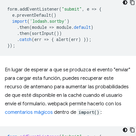
form
.
addEventListener
(
"submit"
,
e
=
>
{
e
.
preventDefault
()
import
(
'lodash.sortby'
)
.
then
(
module
=
>
module
.
default
)
.
then
(
sortInput
())
.
catch
(
err
=
>
{
alert
(
err
)
});
});
En lugar de esperar a que se produzca el evento "enviar"
para cargar esta función, puedes recuperar este
recurso de antemano para aumentar las probabilidades
de que esté disponible en la caché cuando el usuario
envíe el formulario. webpack permite hacerlo con los
comentarios mágicos
dentro de
import()
: