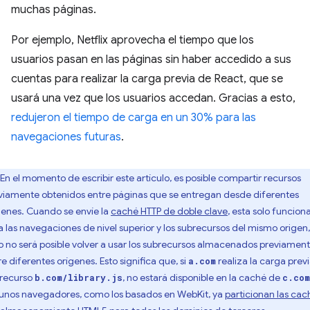
muchas páginas.
Por ejemplo, Netflix aprovecha el tiempo que los
usuarios pasan en las páginas sin haber accedido a sus
cuentas para realizar la carga previa de React, que se
usará una vez que los usuarios accedan. Gracias a esto,
redujeron el tiempo de carga en un 30% para las
navegaciones futuras
.
En el momento de escribir este artículo, es posible compartir recursos
viamente obtenidos entre páginas que se entregan desde diferentes
genes. Cuando se envíe la
caché HTTP de doble clave
, esta solo funcion
a las navegaciones de nivel superior y los subrecursos del mismo origen,
o no será posible volver a usar los subrecursos almacenados previamen
re diferentes orígenes. Esto significa que, si
realiza la carga prev
a.com
 recurso
, no estará disponible en la caché de
b.com/library.js
c.com
unos navegadores, como los basados en WebKit, ya
particionan las cac