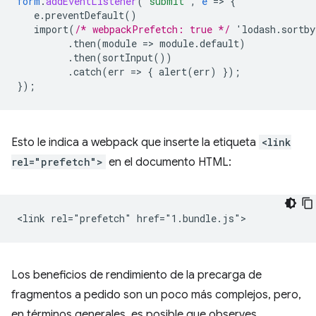
form
.
addEventListener
(
"submit"
,
e
=
>
{
e.preventDefault()
import(
/* webpackPrefetch: true */
'lodash.sortb
.then(module
=
>
module.default)
.then(sortInput())
.catch(err
=
>
{
alert(err)
}
);
}
);
Esto le indica a webpack que inserte la etiqueta
<link
rel="prefetch">
en el documento HTML:
Los beneficios de rendimiento de la precarga de
fragmentos a pedido son un poco más complejos, pero,
en términos generales, es posible que observes