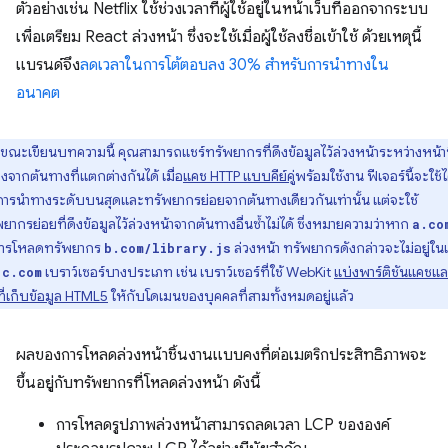
ตัวอย่างเช่น Netflix ใช้ช่วงเวลาที่ผู้ใช้อยู่ในหน้าเว็บที่ออกจากระบบ
เพื่อเตรียม React ล่วงหน้า ซึ่งจะใช้เมื่อผู้ใช้ลงชื่อเข้าใช้ ด้วยเหตุนี้
แบรนด์จึง
ลดเวลาในการโต้ตอบลง 30% สำหรับการนําทางใน
อนาคต
ขณะเขียนบทความนี้ คุณสามารถแชร์ทรัพยากรที่ดึงข้อมูลไว้ล่วงหน้าระหว่างหน้าท
จากต้นทางที่แตกต่างกันได้ เมื่อ
แคช HTTP แบบคีย์คู่
พร้อมใช้งาน ฟีเจอร์นี้จะใช้ไ
การนำทางระดับบนสุดและทรัพยากรย่อยจากต้นทางเดียวกันเท่านั้น แต่จะใช้
ยากรย่อยที่ดึงข้อมูลไว้ล่วงหน้าจากต้นทางอื่นซ้ำไม่ได้ ซึ่งหมายความว่าหาก
a.co
ารโหลดทรัพยากร
ล่วงหน้า ทรัพยากรดังกล่าวจะไม่อยู่ใ
b.com/library.js
ง
เบราว์เซอร์บางประเภท เช่น เบราว์เซอร์ที่ใช้ WebKit
แบ่งพาร์ติชันแคชแ
c.com
ที่เก็บข้อมูล HTML5
ให้กับโดเมนของบุคคลที่สามทั้งหมดอยู่แล้ว
ผลของการโหลดล่วงหน้าชิ้นงานแบบคงที่ต่อเมตริกประสิทธิภาพจะ
ขึ้นอยู่กับทรัพยากรที่โหลดล่วงหน้า ดังนี้
การโหลดรูปภาพล่วงหน้าสามารถลดเวลา LCP ขององค์