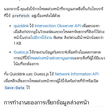
นอกจากนี้ คุณยังใช้การโหลดล่วงหน้าที่ชาญฉลาดยิ่งขึ้นกับไลบรารี
ที่ใช้
prefetch
อยู่เบื้องหลังได้ด้วย
quicklink
ใช้
Intersection Observer API
เพื่อตรวจหา
เมื่อลิงก์ปรากฏในวิวพอร์ตและจะโหลดทรัพยากรที่ลิงก์ไว้ล่วง
หน้าในช่วง
ไม่มีการใช้งาน
พิเศษ: ลิงก์ด่วนมีน้ำหนักน้อยกว่า
1 KB
Guess.js
ใช้รายงานข้อมูลวิเคราะห์เพื่อสร้างโมเดลการคาด
การณ์ที่ใช้
โหลดล่วงหน้าอย่างชาญฉลาด
เฉพาะสิ่งที่ผู้ใช้มีแนว
โน้มที่จะต้องการ
ทั้ง Quicklink และ Guess.js ใช้
Network Information API
เพื่อหลีกเลี่ยงการโหลดล่วงหน้าหากผู้ใช้ใช้เครือข่ายที่ช้าหรือเปิด
Save-Data
ไว้
การทำงานของการเรียกข้อมูลล่วงหน้า