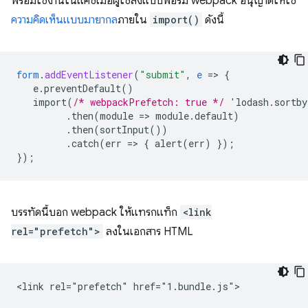
พร้อมใช้งานในแคชเมื่อผู้ใช้ส่งแบบฟอร์ม webpack อนุญาตให้ใช้
ความคิดเห็นแบบมายากล
ภายใน
import()
ดังนี้
form
.
addEventListener
(
"submit"
,
e
=
>
{
e.preventDefault()
import(
/* webpackPrefetch: true */
'lodash.sortb
.then(module
=
>
module.default)
.then(sortInput())
.catch(err
=
>
{
alert(err)
}
);
}
);
บรรทัดนี้บอก webpack ให้แทรกแท็ก
<link
rel="prefetch">
ลงในเอกสาร HTML