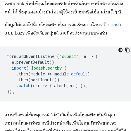
webpack ช่วยให้คุณโหลดสคริปต์สำหรับเส้นทางหรือฟังก์ชันล่วง
หน้าได้ ซึ่งคุณค่อนข้างมั่นใจว่าผู้ใช้จะเข้าชมหรือใช้งานในเร็วๆ นี้
ข้อมูลโค้ดต่อไปนี้จะโหลดฟังก์ชันการจัดเรียงจากไลบรารี
lodash
แบบ Lazy เพื่อจัดเรียงกลุ่มตัวเลขที่จะส่งผ่านแบบฟอร์ม
form
.
addEventListener
(
"submit"
,
e
=
>
{
e
.
preventDefault
()
import
(
'lodash.sortby'
)
.
then
(
module
=
>
module
.
default
)
.
then
(
sortInput
())
.
catch
(
err
=
>
{
alert
(
err
)
});
});
แทนที่จะรอให้เหตุการณ์ "ส่ง" เกิดขึ้นเพื่อโหลดฟังก์ชันนี้ คุณ
สามารถโหลดทรัพยากรนี้ล่วงหน้าเพื่อเพิ่มโอกาสที่ทรัพยากรจะ