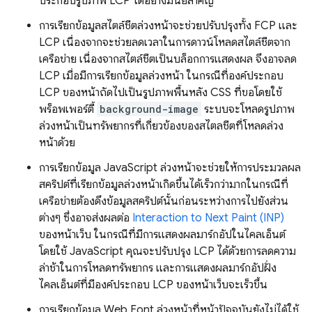
ประกอบรูปภาพ LCP ได้อย่างมีนัยสำคัญ
การเรียกข้อมูลสไตล์ชีตล่วงหน้าจะช่วยปรับปรุงทั้ง FCP และ
LCP เนื่องจากจะช่วยลดเวลาในการดาวน์โหลดสไตล์ชีตจาก
เครือข่าย เนื่องจากสไตล์ชีตเป็นบล็อกการแสดงผล จึงอาจลด
LCP เมื่อมีการเรียกข้อมูลล่วงหน้า ในกรณีที่องค์ประกอบ
LCP ของหน้าถัดไปเป็นรูปภาพพื้นหลัง CSS ที่ขอโดยใช้
พร็อพเพอร์ตี้
background-image
ระบบจะโหลดรูปภาพ
ล่วงหน้าเป็นทรัพยากรที่เกี่ยวข้องของสไตลชีตที่โหลดล่วง
หน้าด้วย
การเรียกข้อมูล JavaScript ล่วงหน้าจะช่วยให้การประมวลผล
สคริปต์ที่เรียกข้อมูลล่วงหน้าเกิดขึ้นได้เร็วกว่ามากในกรณีที่
เครือข่ายต้องดึงข้อมูลสคริปต์นั้นก่อนระหว่างการไปยังส่วน
ต่างๆ ซึ่งอาจส่งผลต่อ
Interaction to Next Paint (INP)
ของหน้าเว็บ ในกรณีที่มีการแสดงผลมาร์กอัปในไคลเอ็นต์
โดยใช้ JavaScript คุณจะปรับปรุง LCP ได้ด้วยการลดความ
ล่าช้าในการโหลดทรัพยากร และการแสดงผลมาร์กอัปฝั่ง
ไคลเอ็นต์ที่มีองค์ประกอบ LCP ของหน้าเว็บจะเร็วขึ้น
การเรียกข้อมูล Web Font ล่วงหน้าที่หน้าปัจจุบันยังไม่ได้ใช้