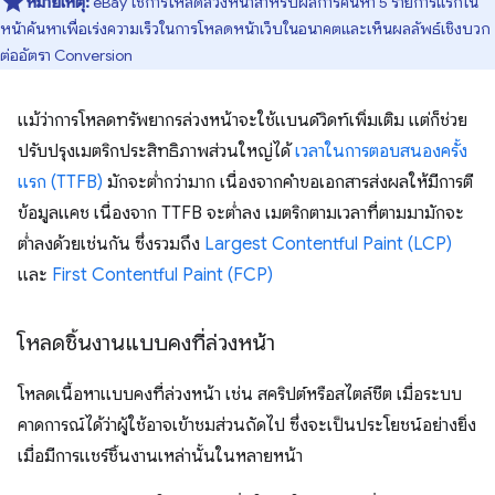
หมายเหตุ:
eBay ใช้การโหลดล่วงหน้าสำหรับผลการค้นหา 5 รายการแรกใน
หน้าค้นหาเพื่อเร่งความเร็วในการโหลดหน้าเว็บในอนาคตและเห็นผลลัพธ์เชิงบวก
ต่ออัตรา Conversion
แม้ว่าการโหลดทรัพยากรล่วงหน้าจะใช้แบนด์วิดท์เพิ่มเติม แต่ก็ช่วย
ปรับปรุงเมตริกประสิทธิภาพส่วนใหญ่ได้
เวลาในการตอบสนองครั้ง
แรก (TTFB)
มักจะต่ำกว่ามาก เนื่องจากคำขอเอกสารส่งผลให้มีการตี
ข้อมูลแคช เนื่องจาก TTFB จะต่ำลง เมตริกตามเวลาที่ตามมามักจะ
ต่ำลงด้วยเช่นกัน ซึ่งรวมถึง
Largest Contentful Paint (LCP)
และ
First Contentful Paint (FCP)
โหลดชิ้นงานแบบคงที่ล่วงหน้า
โหลดเนื้อหาแบบคงที่ล่วงหน้า เช่น สคริปต์หรือสไตล์ชีต เมื่อระบบ
คาดการณ์ได้ว่าผู้ใช้อาจเข้าชมส่วนถัดไป ซึ่งจะเป็นประโยชน์อย่างยิ่ง
เมื่อมีการแชร์ชิ้นงานเหล่านั้นในหลายหน้า