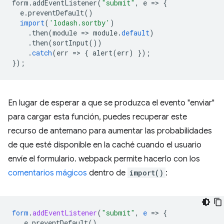
form
.
addEventListener
(
"submit"
,
e
=
>
{
e
.
preventDefault
()
import
(
'lodash.sortby'
)
.
then
(
module
=
>
module
.
default
)
.
then
(
sortInput
())
.
catch
(
err
=
>
{
alert
(
err
)
});
});
En lugar de esperar a que se produzca el evento "enviar"
para cargar esta función, puedes recuperar este
recurso de antemano para aumentar las probabilidades
de que esté disponible en la caché cuando el usuario
envíe el formulario. webpack permite hacerlo con los
comentarios mágicos
dentro de
import()
:
form
.
addEventListener
(
"submit"
,
e
=
>
{
e.preventDefault()