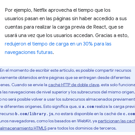
Por ejemplo, Netflix aprovecha el tiempo que los
usuarios pasan en las páginas sin haber accedido a sus
cuentas para realizar la carga previa de React, que se
usará una vez que los usuarios accedan. Gracias a esto,
redujeron el tiempo de carga en un 30% para las
navegaciones futuras
.
En el momento de escribir este artículo, es posible compartir recursos
viamente obtenidos entre páginas que se entregan desde diferentes
genes. Cuando se envíe la
caché HTTP de doble clave
, esta solo funcion
a las navegaciones de nivel superior y los subrecursos del mismo origen,
o no será posible volver a usar los subrecursos almacenados previamen
re diferentes orígenes. Esto significa que, si
realiza la carga prev
a.com
 recurso
, no estará disponible en la caché de
b.com/library.js
c.com
unos navegadores, como los basados en WebKit, ya
particionan las cac
l almacenamiento HTML5
para todos los dominios de terceros.