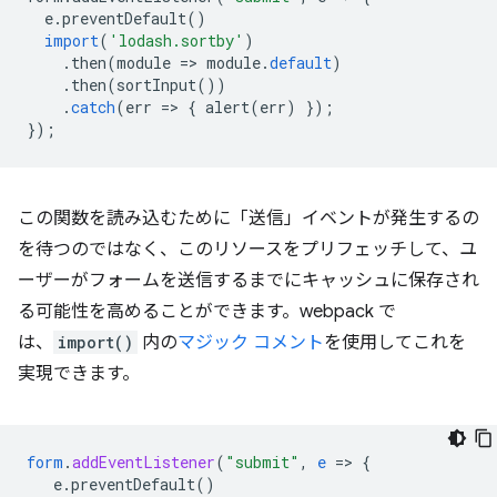
e
.
preventDefault
()
import
(
'lodash.sortby'
)
.
then
(
module
=
>
module
.
default
)
.
then
(
sortInput
())
.
catch
(
err
=
>
{
alert
(
err
)
});
});
この関数を読み込むために「送信」イベントが発生するの
を待つのではなく、このリソースをプリフェッチして、ユ
ーザーがフォームを送信するまでにキャッシュに保存され
る可能性を高めることができます。webpack で
は、
import()
内の
マジック コメント
を使用してこれを
実現できます。
form
.
addEventListener
(
"submit"
,
e
=
>
{
e.preventDefault()