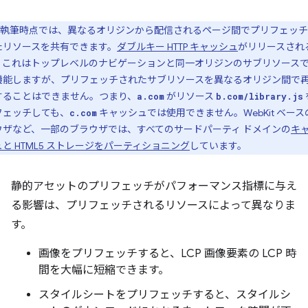
執筆時点では、異なるオリジンから配信されるページ間でプリフェッチ
たリソースを共有できます。
ダブルキー HTTP キャッシュ
がリリースされ
、これはトップレベルのナビゲーションと同一オリジンのサブリソース
機能しますが、プリフェッチされたサブリソースを異なるオリジン間で
することはできません。つまり、
がリソース
a.com
b.com/library.js
フェッチしても、
キャッシュでは使用できません。WebKit ベース
c.com
ウザなど、一部のブラウザでは、すべてのサードパーティ ドメインの
キ
と HTML5 ストレージをパーティショニング
しています。
静的アセットのプリフェッチがパフォーマンス指標に与え
る影響は、プリフェッチされるリソースによって異なりま
す。
画像をプリフェッチすると、LCP 画像要素の LCP 時
間を大幅に短縮できます。
スタイルシートをプリフェッチすると、スタイルシ