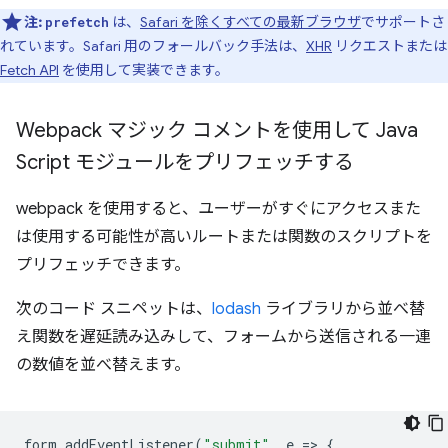
注:
は、
Safari を除くすべての最新ブラウザ
でサポートさ
prefetch
れています。Safari 用のフォールバック手法は、
XHR
リクエストまたは
Fetch API
を使用して実装できます。
Webpack マジック コメントを使用して Java
Script モジュールをプリフェッチする
webpack を使用すると、ユーザーがすぐにアクセスまた
は使用する可能性が高いルートまたは関数のスクリプトを
プリフェッチできます。
次のコード スニペットは、
lodash
ライブラリから並べ替
え関数を遅延読み込みして、フォームから送信される一連
の数値を並べ替えます。
form
.
addEventListener
(
"submit"
,
e
=
>
{