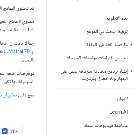
قد تحتوي النماذج الل
بدء التطوير
تحتوي النماذج اللغوي
الطلبات الدقيقة. ويت
ترقية البحث في الموقع
ربما لاحظت أنّ أحجام نماذج معيّنة
مكافحة اللغة غير اللائقة
أو
Mistral 7B
. فئا
تحسين اقتراحات مراجعات المنتجات
بالضبط.
إنشاء برنامج محادثة مبرمجة يعمل على
توفّر فئات حجم النم
الجهاز وبلا اتصال بالإنترنت
الحجم نفسها تكون أكثر مقا
ومع ذلك،
يمكن أن يح
الموارد
Learn AI
مشاهدة فيديوهات للتعلّم