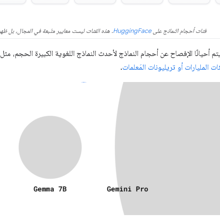
فئات أحجام النماذج على
HuggingFace
. هذه الفئات ليست معايير متّبعة في المجال، بل ظ
ات المليارات أو تريليونات المَعلمات
.