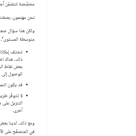
مخصّصة تتضمّن أجهزة
نحن مهتمون، بصفتنا 
ولكن هذا سؤال صعب ا
متوسطة المستوى"، و
تختلف إمكانا
بعض نقاط الب
للوصول إلى ا
قد يكون النمو
لا تتوفّر طري
أخرى.
ومع ذلك، لدينا بعض 
في المتصفّح على ال