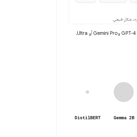
هرت بشكلٍ طبيعي.
على الرغم من أنّه لا يتم أحيانًا الإفصاح عن أحجام النماذج لأحدث النماذج اللغوية الكبيرة الحجم، مثل GPT-4 وGemini Pro أو Ultra،