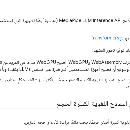
Gemma 2B مع MediaPipe LLM Inference API (مناسبة أيضًا 
Transformers.js
ك توقّع تطور المشهد:
ي المزيد من المكتبات و
 ونتوقع أن تصبح أجهزة المستخدمين أكثر قدرة على تشغيل LLMs بكفاءة وبأحجام مختلفة.
ن تصبح النماذج اللغوية الكبيرة الأصغر حجمًا والأكثر أداءً شائعة بشكلٍ متزايد
ئة.
النماذج اللغوية الكبيرة الحجم
وية كبيرة أصغر حجمًا، يجب دائمًا مراعاة الأداء و حجم التنزيل.