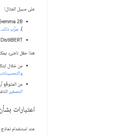
على سبيل المثال:
).
جرِّب ذلك
.
DistilBERT مع
هذا حقل ناشئ. يمكن
من خلال ابتكارات WebAssembly وWebGPU، أصبح WebGPU متاحًا ف
والتحسينات
،
من المتوقّع أ
التصغير
الناش
اعتبارات بشأن 
عند استخدام نماذج لغ