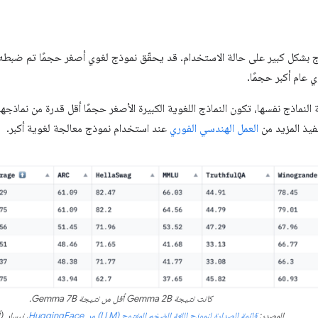
ج بشكل كبير على حالة الاستخدام. قد يحقّق نموذج لغوي أصغر حجمًا تم ضبطه بد
عام أكبر حجمًا.
لنماذج نفسها، تكون النماذج اللغوية الكبيرة الأصغر حجمًا أقل قدرة من نماذجها
نفيذ المزيد من
العمل الهندسي الفوري
عند استخدام نموذج معالجة لغوية أكبر.
كانت نتيجة Gemma 2B أقل من نتيجة Gemma 7B.
المصدر:
قائمة الصدارة لنموذج اللغة الضخم المفتوح (LLM) من HuggingFace
، نيسان (أبر