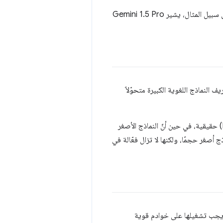
لا تشير بعض النماذج إلى عدد المَعلمات في اسمها. تتم إضافة رقم الإصدار في نهاية بعض الطُرز. على سبيل المثال، يشير Gemini 1.5 Pro
 النماذج اللغوية الكبيرة متحوّلاً
يرى البعض أنّ النماذج الكبيرة فقط التي تحتوي على مليارات المَعلمات هي نماذج لغوية كبيرة (LLM) حقيقية، في حين أنّ النماذج الأصغر
لنماذج الأخرى نماذج أصغر حجمًا، ولكنها لا تزال فعّالة في
. يجب تشغيلها على خوادم قوية