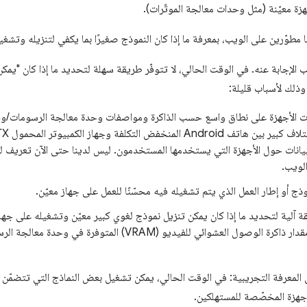
 معيّنة (مثل وحدات معالجة الموتّرات).
مطوّرين على الويب، بمعرفة ما إذا كان النموذج صغيرًا بما يكفي لتنزيله وتشغ
لإجابة عنه. في الوقت الحالي، لا تتوفّر طريقة سهلة لتحديد ما إذا كان "يمكن
ذلك لأسباب قليلة:
ت الأجهزة على نطاق واسع حسب الذاكرة ومواصفات وحدة معالجة الرسومات/وحد
يانات حول الأجهزة التي يستخدمها المستخدمون. ليس لدينا حتى الآن تعريف لل
لويب.
ذج أو إطار العمل الذي يتم تشغيله فيه محسّنًا للعمل على جهاز معيّن.
قة آلية لتحديد ما إذا كان يمكن تنزيل نموذج لغوي كبير معيّن وتشغيله على جهاز
التنزيل على مقدار ذاكرة الوصول العشوائي للفيديو (VRAM) المت
المعرفة التجريبية: في الوقت الحالي، يمكن تشغيل بعض النماذج التي تتضمّن م
أجهزة المخصّصة للمستهلكين.