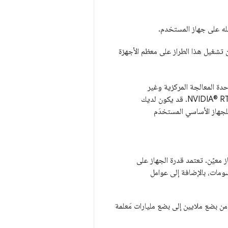
يله على جهاز المستخدم.
 تشغيل هذا الطراز على معظم الأجهزة
ة المعالجة المركزية وغير
ذلك. هناك اختلاف كبير بين هاتف Android المنخفض التكلفة وجهاز الكمبيوتر المحمول NVIDIA® RTX. قد يكون لديك
جهاز الأساسي المستخدَم
 معيّن. تعتمد قدرة الجهاز على
وفرة في وحدة معالجة الرسومات، بالإضافة إلى عوامل
ن بضع ملايين إلى بضع مليارات مَعلمة