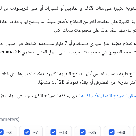
غوية الكبيرة على مئات الآلاف أو الملايين أو المليارات أو حتى التريليونات من الم
ة الكبيرة على معلَمات أكثر من النماذج الأصغر حجمًا، ما يسمح لها بالتقاط العلاقا
م تدريبها أيضًا غالبًا على مجموعات بيانات أكبر.
، مثل مليارَي مستخدم أو 7 مليار مستخدم، شائعة. على سبيل المثال،
ت حجم النموذج هي مجموعات تقريبية. على سبيل المثال، تحتوي Gemma 2B على
اذج طريقة عملية لقياس أداء النماذج اللغوية الكبيرة. يمكنك اعتبارها مثل فئات
رنةً. من المفترض أن يقدّم نموذجَا 2B أداءً مشابهًا.
قّق النموذج الأصغر الأداء نفسه
الذي يحقّقه النموذج الأكبر حجمًا في مهام معيّن