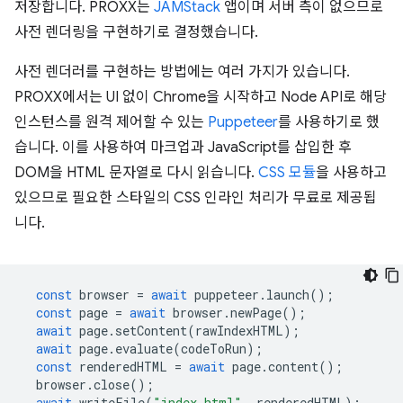
저장합니다. PROXX는
JAMStack
앱이며 서버 측이 없으므로
사전 렌더링을 구현하기로 결정했습니다.
사전 렌더러를 구현하는 방법에는 여러 가지가 있습니다.
PROXX에서는 UI 없이 Chrome을 시작하고 Node API로 해당
인스턴스를 원격 제어할 수 있는
Puppeteer
를 사용하기로 했
습니다. 이를 사용하여 마크업과 JavaScript를 삽입한 후
DOM을 HTML 문자열로 다시 읽습니다.
CSS 모듈
을 사용하고
있으므로 필요한 스타일의 CSS 인라인 처리가 무료로 제공됩
니다.
const
browser
=
await
puppeteer
.
launch
();
const
page
=
await
browser
.
newPage
();
await
page
.
setContent
(
rawIndexHTML
);
await
page
.
evaluate
(
codeToRun
);
const
renderedHTML
=
await
page
.
content
();
browser
.
close
();
await
writeFile
(
"index.html"
,
renderedHTML
);