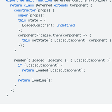
export
default
function
deferred
(
componentPromise
)
{
return
class
Deferred
extends
Component
{
constructor
(
props
)
{
super
(
props
);
this
.
state
=
{
LoadedComponent
:
undefined
};
componentPromise
.
then
(
component
=
>
{
this
.
setState
({
LoadedComponent
:
component
}
});
}
render
({
loaded
,
loading
},
{
LoadedComponent
})
if
(
LoadedComponent
)
{
return
loaded
(
LoadedComponent
);
}
return
loading
();
}
};
}