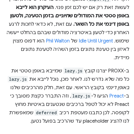
לעשות זאת רק אם יש לכם זמן פנוי.
העיקרון הוא לייבא
באופן סטטי את המודולים ש
חיוניים
בזמן הטעינה, ולטעון
באופן דינמי את כל השאר.
עם זאת, לא כדאי לחכות לרגע
האחרון כדי לטעון באיטרציה מודולים שבהם בהחלט ייעשה
שימוש.
Idle Until Urgent
של
Phil Walton
הוא דפוס מצוין
לאיזון בין טעינת נתונים בזמן השהיה לטעינת נתונים
מיידית.
ב-PROXX יצרנו קובץ
lazy.js
שמייבא באופן סטטי את
כל מה ש
לא
נדרש לנו. לאחר מכן, נוכל לייבא את
lazy.js
באופן דינמי
בקובץ הראשי. עם זאת, חלק מהרכיבים שלנו
ב-
Preact
הגיעו ל-
lazy.js
, וזה התברר כקצת מסובך כי
Preact לא יכול לטפל ברכיבים שנטענים באיטיות מחוץ
לקופסה. לכן כתבנו מעטפת רכיב
deferred
שמאפשרת
לנו להציג placeholder עד שהרכיב בפועל נטען.