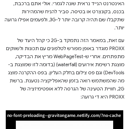
האינטרנט הנייד נראית שונה לגמרי. אולי אתם ברכבת,
בכנס, בקונצרט או בטיסה. סביר להניח שהמהירות
שתקבלו שם תהיה קרובה יותר ל-3G, ולפעמים אפילו גרועה
יותר.
עם זאת, במאמר הזה נתמקד ב-2G כי קהל היעד של
PROXX מוגדר באופן מפורש לטלפונים עם תכונות ולשווקים
מתפתחים. אחרי ש-WebPageTest מריץ את הבדיקה,
מוצגת רשימת אירועים (waterfall) (בדומה לזו שמוצגת ב-
DevTools) וגם פס צילום בחלק העליון. בפס ההקרנה מוצג
מה שהמשתמש רואה בזמן שהאפליקציה נטענת. ברשת
2G, חוויית הטעינה של הגרסה ללא אופטימיזציה של
PROXX היא די גרועה: