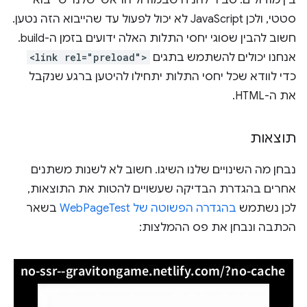
בין מודולים. סביר להניח שבמודול הראשי שלנו יש ייבוא
סטטי, ולכן JavaScript לא יכול לפעול עד שהייבוא הזה נטען.
חשוב להבין שסוגי יחסי התלות האלה ידועים בזמן ה-build.
אנחנו יכולים להשתמש בתגים
<link rel="preload">
כדי לוודא שכל יחסי התלות יתחילו להיטען ברגע שנקבל
את ה-HTML.
תוצאות
נבחן מה השינויים שלנו השיגו. חשוב לא לשנות משתנים
אחרים בהגדרת הבדיקה שעשויים להטות את התוצאות,
לכן נשתמש
בהגדרה הפשוטה של WebPageTest
בשאר
הכתבה ונבחן את פס ההמלצות: