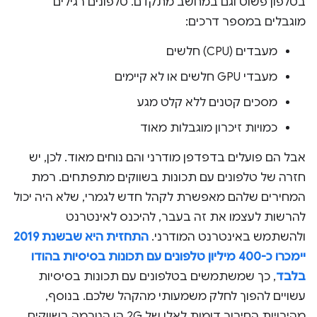
בטלפון פשוט וגם במחשב מתקדם. טלפונים רגילים
מוגבלים במספר דרכים:
מעבדים (CPU) חלשים
מעבדי GPU חלשים או לא קיימים
מסכים קטנים ללא קלט מגע
כמויות זיכרון מוגבלות מאוד
אבל הם פועלים בדפדפן מודרני והם נוחים מאוד. לכן, יש
חזרה של טלפונים עם תכונות בשווקים מתפתחים. רמת
המחירים שלהם מאפשרת לקהל חדש לגמרי, שלא היה יכול
להרשות לעצמו את זה בעבר, להיכנס לאינטרנט
ולהשתמש באינטרנט המודרני.
התחזית היא שבשנת 2019
יימכרו כ-400 מיליון טלפונים עם תכונות בסיסיות בהודו
בלבד
, כך שמשתמשים בטלפונים עם תכונות בסיסיות
עשויים להפוך לחלק משמעותי מהקהל שלכם. בנוסף,
מהירויות החיבור דומות לאלו של 2G הן הנורמה בשווקים