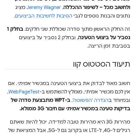
ולחשוב מכל – לשיפור ההכללה
.
Jeremy Wagner
מציג
נתונים והבנות נוספים לגבי
הסיבות לחשיבות הביצועים
.
זה החלק הראשון מתוך סדרה שכוללת שני חלקים.
בחלק 1
נסביר על ביצועי הטעינה
, ובחלק 2 נסביר על ביצועים
בסביבת זמן הריצה.
תיעוד הסטטוס קוו
חשוב מאוד לבדוק את ביצועי הטעינה במכשיר
אמיתי
. אם
אין לכם מכשיר אמיתי, מומלץ להשתמש ב-
WebPageTest
,
ובמיוחד ב
הגדרה 'הפשוטה'
.
ב-WPT מתבצעת סדרה של
בדיקות טעינה במכשיר
אמיתי
עם חיבור 3G ממולא.
מהירות 3G היא מהירות טובה למדידה. יכול להיות שאתם
רגילים ל-4G, ל-LTE או בקרוב גם ל-5G, אבל המציאות של