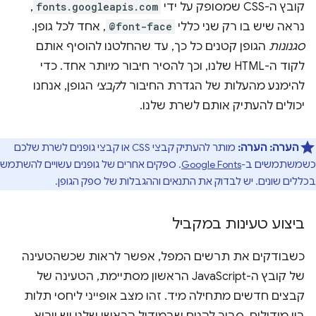
קובץ ה-CSS שמסופק על ידי
fonts.googleapis.com
,
נראה שיש בו רק שני כללי
@font-face
, אחד לכל גופן.
סגנונות
הגופן קטנים כל כך, עד שהחלטנו להוסיף אותם
לקוד ה-HTML שלנו, וכך להסיר חיבור מיותר אחד. כדי
להימנע מהעלות של הגדרת החיבור ל
קבצי
הגופן, אנחנו
יכולים להעתיק אותם לשרת שלנו.
הערה:
הערה:
מותר להעתיק קבצי CSS או קבצי גופנים לשרת שלכם
כשמשתמשים ב-
Google Fonts
. ספקים אחרים של גופנים עשויים להשתמש
בכללים שונים. יש לבדוק את התנאים וההגבלות של ספק הגופן.
ביצוע טעינות במקביל
כשבודקים את תרשים המפל, אפשר לראות שכשהטעינה
של קובץ ה-JavaScript הראשון מסתיימת, הטעינה של
קבצים חדשים מתחילה מיד. זהו מצב אופייני ליחסי תלות