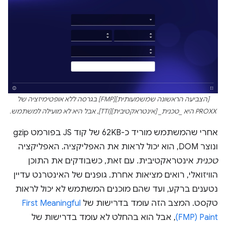
[הצביעה הראשונה שמשמעותית][FMP] בגרסה ללא אופטימיזציה של
PROXX היא _טכנית_ [אינטראקטיבית][TTI], אבל היא לא מועילה למשתמש.
אחרי שהמשתמש מוריד כ-62KB של קוד JS בפורמט gzip
ונוצר DOM, הוא יכול לראות את האפליקציה. האפליקציה
טכנית
אינטראקטיבית. עם זאת, כשבודקים את התוכן
הוויזואלי, רואים מציאות אחרת. גופנים של האינטרנט עדיין
נטענים ברקע, ועד שהם מוכנים המשתמש לא יכול לראות
טקסט. המצב הזה עומד בדרישות של
First Meaningful
Paint‏ (FMP)
, אבל הוא בהחלט לא עומד בדרישות של