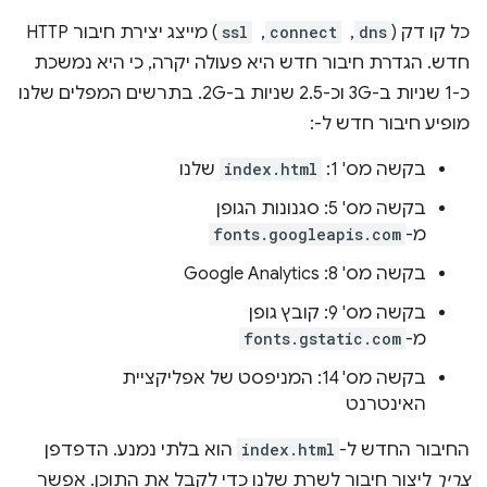
כל קו דק (
dns
, ‏
connect
, ‏
ssl
) מייצג יצירת חיבור HTTP
חדש. הגדרת חיבור חדש היא פעולה יקרה, כי היא נמשכת
כ-1 שניות ב-3G וכ-2.5 שניות ב-2G. בתרשים המפלים שלנו
מופיע חיבור חדש ל-:
בקשה מס' 1:
index.html
שלנו
בקשה מס' 5: סגנונות הגופן
מ-
fonts.googleapis.com
בקשה מס' 8: Google Analytics
בקשה מס' 9: קובץ גופן
מ-
fonts.gstatic.com
בקשה מס' 14: המניפסט של אפליקציית
האינטרנט
החיבור החדש ל-
index.html
הוא בלתי נמנע. הדפדפן
צריך
ליצור חיבור לשרת שלנו כדי לקבל את התוכן. אפשר