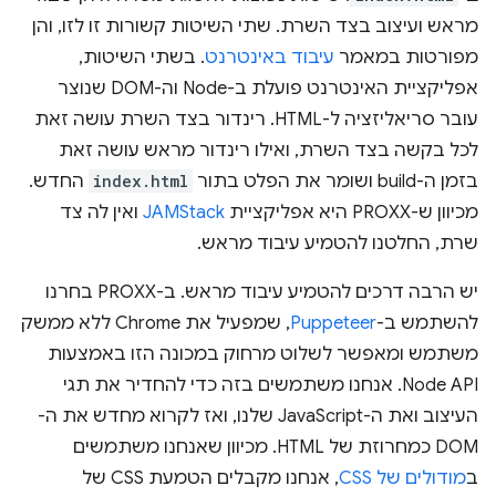
מראש ועיצוב בצד השרת. שתי השיטות קשורות זו לזו, והן
מפורטות במאמר
עיבוד באינטרנט
. בשתי השיטות,
אפליקציית האינטרנט פועלת ב-Node וה-DOM שנוצר
עובר סריאליזציה ל-HTML. רינדור בצד השרת עושה זאת
לכל בקשה בצד השרת, ואילו רינדור מראש עושה זאת
בזמן ה-build ושומר את הפלט בתור
index.html
החדש.
מכיוון ש-PROXX היא אפליקציית
JAMStack
ואין לה צד
שרת, החלטנו להטמיע עיבוד מראש.
יש הרבה דרכים להטמיע עיבוד מראש. ב-PROXX בחרנו
להשתמש ב-
Puppeteer
, שמפעיל את Chrome ללא ממשק
משתמש ומאפשר לשלוט מרחוק במכונה הזו באמצעות
Node API. אנחנו משתמשים בזה כדי להחדיר את תגי
העיצוב ואת ה-JavaScript שלנו, ואז לקרוא מחדש את ה-
DOM כמחרוזת של HTML. מכיוון שאנחנו משתמשים
ב
מודולים של CSS
, אנחנו מקבלים הטמעת CSS של