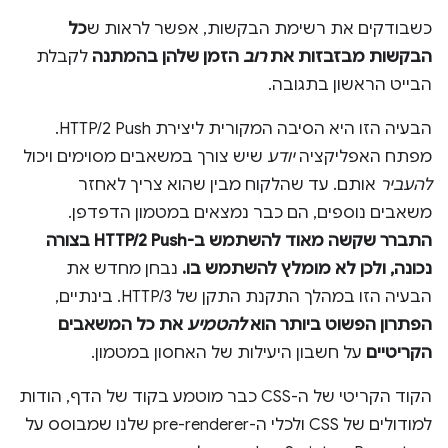
כשבודקים את רשימת הבקשות, אפשר לראות ש
כל
הבקשות מבזבזות את
רוב
הזמן שלהן בהמתנה
לקבלת
הבייט הראשון בתגובה.
הבעיה הזו היא הסיבה המקורית ליצירת HTTP/2 Push.
מפתח האפליקציה
יודע
שיש צורך במשאבים מסוימים ויכול
להעביר
אותם. עד שהלקוח מבין שהוא צריך לאחזר
משאבים נוספים, הם כבר נמצאים במטמון הדפדפן.
התברר שקשה מאוד להשתמש ב-HTTP/2 Push בצורה
נכונה, ולכן לא מומלץ להשתמש בו.
נבחן מחדש את
הבעיה הזו במהלך התקנת התקן של HTTP/3. בינתיים,
הפתרון הפשוט ביותר הוא
להטמיע
את כל המשאבים
הקריטיים
על חשבון היעילות של האחסון במטמון.
הקוד הקריטי של ה-CSS כבר מוטמע בקוד של הדף, הודות
למודולים של CSS ולכלי ה-pre-renderer שלנו שמבוסס על