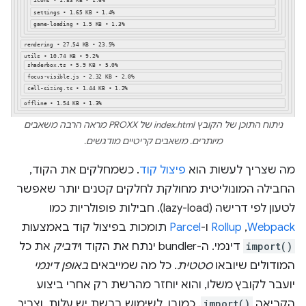
ניתוח התוכן של הקובץ index.html של PROXX מראה הרבה משאבים
מיותרים. משאבים קריטיים מודגשים.
מה שצריך לעשות הוא
פיצול קוד
. כשמחלקים את הקוד,
החבילה המונוליטית מחולקת לחלקים קטנים יותר שאפשר
לטעון לפי דרישה (lazy-load). חבילות פופולריות כמו
Webpack
,‏
Rollup
ו-
Parcel
תומכות בפיצול קוד באמצעות
import()
דינמי. ה-bundler ינתח את הקוד ו
ידביק
את כל
המודולים שיובאו
סטטית
. כל מה שמייבאים
באופן דינמי
יועבר לקובץ משלו, והוא יוחזר מהרשת רק אחרי ביצוע
הקריאה
import()
. כמובן, לשימוש ברשת יש עלות, וצריך