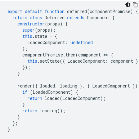
export
default
function
deferred
(
componentPromise
)
{
return
class
Deferred
extends
Component
{
constructor
(
props
)
{
super
(
props
);
this
.
state
=
{
LoadedComponent
:
undefined
};
componentPromise
.
then
(
component
=
>
{
this
.
setState
({
LoadedComponent
:
component
}
});
}
render
({
loaded
,
loading
},
{
LoadedComponent
})
if
(
LoadedComponent
)
{
return
loaded
(
LoadedComponent
);
}
return
loading
();
}
};
}