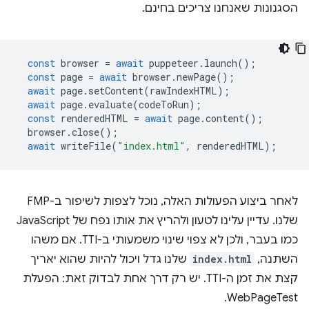
הסגנונות שאנחנו צריכים בחינם.
const
browser
=
await
puppeteer
.
launch
();
const
page
=
await
browser
.
newPage
();
await
page
.
setContent
(
rawIndexHTML
);
await
page
.
evaluate
(
codeToRun
);
const
renderedHTML
=
await
page
.
content
();
browser
.
close
();
await
writeFile
(
"index.html"
,
renderedHTML
);
לאחר ביצוע הפעולות האלה, נוכל לצפות לשיפור ב-FMP
שלנו. עדיין עלינו לטעון ולהריץ את אותו נפח של JavaScript
כמו בעבר, ולכן לא צפוי שינוי משמעותי ב-TTI. אם משהו
השתנה,
index.html
שלנו גדל ויכול להיות שהוא יאריך
קצת את זמן ה-TTI. יש רק דרך אחת לבדוק זאת: הפעלת
WebPageTest.