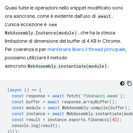
Quasi tutte le operazioni nello snippet modificato sono
ora asincrone, come è evidente dall'uso di
await
.
L'unica eccezione è
new
WebAssembly.Instance(module)
, che ha la stessa
limitazione di dimensione del buffer di 4 KB in Chrome.
Per coerenza e per
mantenere libero il thread principale
,
possiamo utilizzare il metodo
asincrono
WebAssembly.instantiate(module)
.
(
async
()
=
>
{
const
response
=
await
fetch
(
'fibonacci.wasm'
);
const
buffer
=
await
response
.
arrayBuffer
();
const
module
=
await
WebAssembly
.
compile
(
buffer
);
const
instance
=
await
WebAssembly
.
instantiate
(
mod
const
result
=
instance
.
exports
.
fibonacci
(
42
);
console
.
log
(
result
);
})();