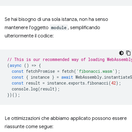
Se hai bisogno di una sola istanza, non ha senso
mantenere l'oggetto
module
, semplificando
ulteriormente il codice:
// This is our recommended way of loading WebAssembl
(
async
()
=
>
{
const
fetchPromise
=
fetch
(
'fibonacci.wasm'
);
const
{
instance
}
=
await
WebAssembly
.
instantiate
const
result
=
instance
.
exports
.
fibonacci
(
42
);
console
.
log
(
result
);
})();
Le ottimizzazioni che abbiamo applicato possono essere
riassunte come segue: