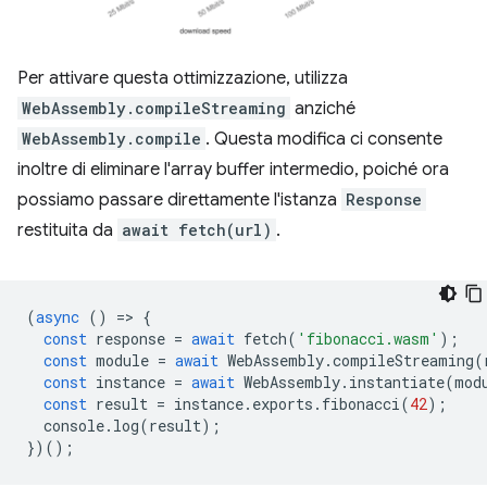
Per attivare questa ottimizzazione, utilizza
WebAssembly.compileStreaming
anziché
WebAssembly.compile
. Questa modifica ci consente
inoltre di eliminare l'array buffer intermedio, poiché ora
possiamo passare direttamente l'istanza
Response
restituita da
await fetch(url)
.
(
async
()
=
>
{
const
response
=
await
fetch
(
'fibonacci.wasm'
);
const
module
=
await
WebAssembly
.
compileStreaming
(
const
instance
=
await
WebAssembly
.
instantiate
(
mod
const
result
=
instance
.
exports
.
fibonacci
(
42
);
console
.
log
(
result
);
})();