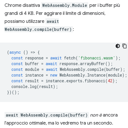
Chrome disattiva
WebAssembly.Module
per i buffer più
grandi di 4 KB. Per aggirare il limite di dimensioni,
possiamo utilizzare
await
WebAssembly.compile(buffer)
:
(
async
()
=
>
{
const
response
=
await
fetch
(
'fibonacci.wasm'
);
const
buffer
=
await
response
.
arrayBuffer
();
const
module
=
await
WebAssembly
.
compile
(
buffer
);
const
instance
=
new
WebAssembly
.
Instance
(
module
);
const
result
=
instance
.
exports
.
fibonacci
(
42
);
console
.
log
(
result
);
})();
await WebAssembly.compile(buffer)
non è
ancora
l'approccio ottimale, ma lo vedremo tra un secondo.