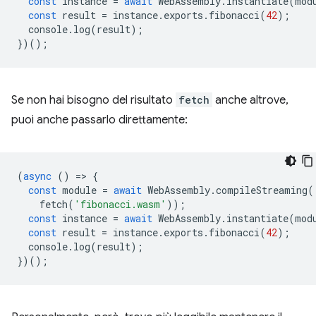
const
instance
=
await
WebAssembly
.
instantiate
(
mod
const
result
=
instance
.
exports
.
fibonacci
(
42
);
console
.
log
(
result
);
})();
Se non hai bisogno del risultato
fetch
anche altrove,
puoi anche passarlo direttamente:
(
async
()
=
>
{
const
module
=
await
WebAssembly
.
compileStreaming
(
fetch
(
'fibonacci.wasm'
));
const
instance
=
await
WebAssembly
.
instantiate
(
mod
const
result
=
instance
.
exports
.
fibonacci
(
42
);
console
.
log
(
result
);
})();