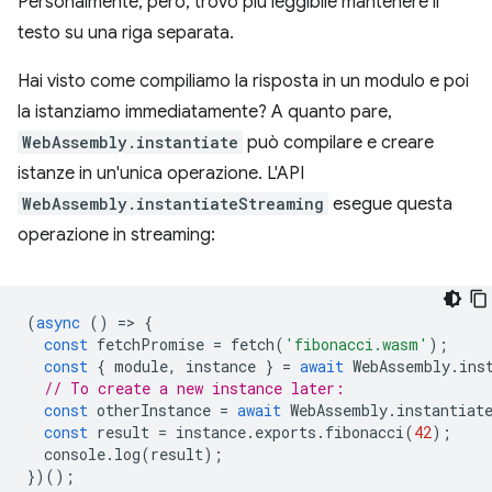
Personalmente, però, trovo più leggibile mantenere il
testo su una riga separata.
Hai visto come compiliamo la risposta in un modulo e poi
la istanziamo immediatamente? A quanto pare,
WebAssembly.instantiate
può compilare e creare
istanze in un'unica operazione. L'API
WebAssembly.instantiateStreaming
esegue questa
operazione in streaming:
(
async
()
=
>
{
const
fetchPromise
=
fetch
(
'fibonacci.wasm'
);
const
{
module
,
instance
}
=
await
WebAssembly
.
ins
// To create a new instance later:
const
otherInstance
=
await
WebAssembly
.
instantiat
const
result
=
instance
.
exports
.
fibonacci
(
42
);
console
.
log
(
result
);
})();