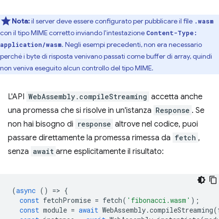
Nota:
il server deve essere configurato per pubblicare il file
.wasm
con il tipo MIME corretto inviando l'intestazione
Content-Type:
. Negli esempi precedenti, non era necessario
application/wasm
perché i byte di risposta venivano passati come buffer di array, quindi
non veniva eseguito alcun controllo del tipo MIME.
L'API
WebAssembly.compileStreaming
accetta anche
una promessa che si risolve in un'istanza
Response
. Se
non hai bisogno di
response
altrove nel codice, puoi
passare direttamente la promessa rimessa da
fetch
,
senza
await
arne esplicitamente il risultato:
(
async
()
=
>
{
const
fetchPromise
=
fetch
(
'fibonacci.wasm'
);
const
module
=
await
WebAssembly
.
compileStreaming
(