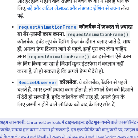
और हर हाल में होने वाले रीफ़्लो से बचने के बारे में सलाह पाने के
लिए,
बड़े और जटिल लेआउट और लेआउट थ्रैशिंग से बचना
लेख
पढ़ें.
requestAnimationFrame
कॉलबैक में ज़रूरत से ज़्यादा
या ग़ैर-ज़रूरी काम करना.
requestAnimationFrame()
कॉलबैक, इवेंट लूप के रेंडरिंग फ़ेज़ के दौरान चलाए जाते हैं. साथ
ही, अगला फ़्रेम दिखाए जाने से पहले, इन्हें पूरा कर लेना चाहिए.
अगर
requestAnimationFrame()
का इस्तेमाल ऐसे काम
के लिए किया जा रहा है जिसमें यूज़र इंटरफ़ेस में बदलाव नहीं
करना है, तो हो सकता है कि अगले फ़्रेम में देरी हो.
ResizeObserver
कॉलबैक.
ये कॉलबैक, रेंडरिंग से पहले
चलते हैं. अगर इनमें ज़्यादा काम होता है, तो अगले फ़्रेम को दिखाने
में देरी हो सकती है. इवेंट कॉलबैक की तरह ही, अगले फ़्रेम के
लिए ज़रूरी न होने वाले लॉजिक को बाद के लिए छोड़ दें.
अहम जानकारी:
Chrome DevTools में
टाइमलाइन: इवेंट शुरू करने वाले
एक्सपेरिमेंट
 करके, समस्या हल करना आसान हो सकता है. इस एक्सपेरिमेंट को चालू करने पर, स्टाइल 
से कैलकुलेट करने वाले किसी भी टास्क से, उसे शुरू करने वाले JavaScript टास्क तक 