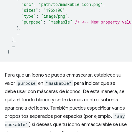
"src"
:
"path/to/maskable_icon.png"
,
"sizes"
:
"196x196"
,
"type"
:
"image/png"
,
"purpose"
:
"maskable"
// <-- New property valu
},
…
],
…
}
Para que un ícono se pueda enmascarar, establece su
valor
purpose
en
"maskable"
para indicar que se
debe usar con máscaras de íconos. De esta manera, se
quita el fondo blanco y se te da más control sobre la
apariencia del ícono. También puedes especificar varios
propósitos separados por espacios (por ejemplo,
"any
maskable"
) si deseas que tu ícono enmascarable se use