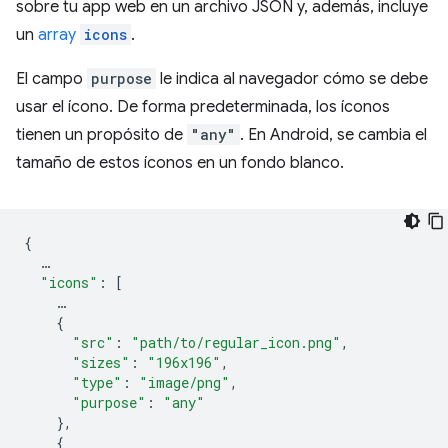
sobre tu app web en un archivo JSON y, además, incluye
un
array
icons
.
El campo
purpose
le indica al navegador cómo se debe
usar el ícono. De forma predeterminada, los íconos
tienen un propósito de
"any"
. En Android, se cambia el
tamaño de estos íconos en un fondo blanco.
{
…
"icons"
:
[
…
{
"src"
:
"path/to/regular_icon.png"
,
"sizes"
:
"196x196"
,
"type"
:
"image/png"
,
"purpose"
:
"any"
},
{