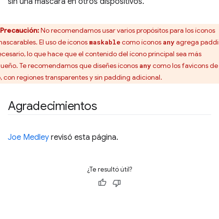
sin una máscara en otros dispositivos.
Precaución:
No recomendamos usar varios propósitos para los íconos
ascarables. El uso de íconos
como íconos
agrega padd
maskable
any
ecesario, lo que hace que el contenido del ícono principal sea más
ueño. Te recomendamos que diseñes íconos
como los favicons de
any
io, con regiones transparentes y sin padding adicional.
Agradecimientos
Joe Medley
revisó esta página.
¿Te resultó útil?