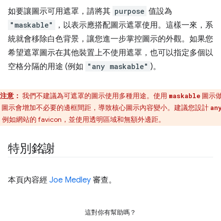
如要讓圖示可用遮罩，請將其
purpose
值設為
"maskable"
，以表示應搭配圖示遮罩使用。這樣一來，系
統就會移除白色背景，讓您進一步掌控圖示的外觀。如果您
希望遮罩圖示在其他裝置上不使用遮罩，也可以指定多個以
空格分隔的用途 (例如
"any maskable"
)。
注意：
我們不建議為可遮罩的圖示使用多種用途。使用
圖示
maskable
圖示會增加不必要的邊框間距，導致核心圖示內容變小。建議您設計
an
例如網站的 favicon，並使用透明區域和無額外邊距。
特別銘謝
本頁內容經
Joe Medley
審查。
這對你有幫助嗎？