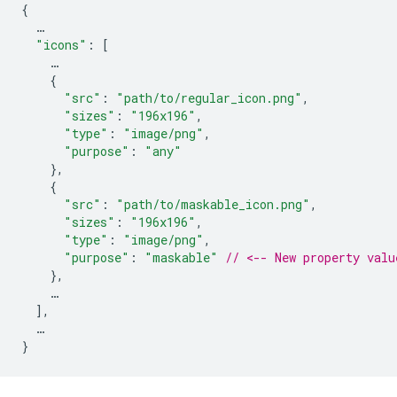
{
…
"icons"
:
[
…
{
"src"
:
"path/to/regular_icon.png"
,
"sizes"
:
"196x196"
,
"type"
:
"image/png"
,
"purpose"
:
"any"
},
{
"src"
:
"path/to/maskable_icon.png"
,
"sizes"
:
"196x196"
,
"type"
:
"image/png"
,
"purpose"
:
"maskable"
// <-- New property valu
},
…
],
…
}