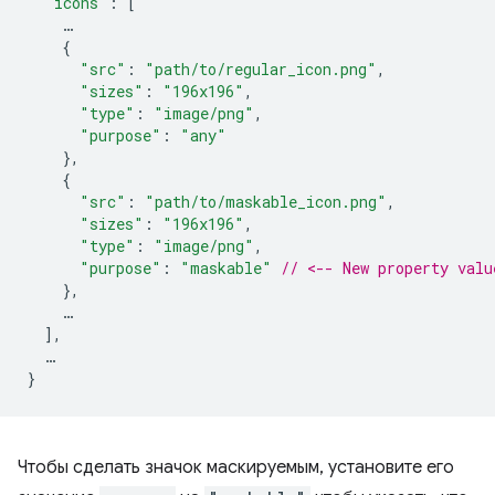
"icons"
:
[
…
{
"src"
:
"path/to/regular_icon.png"
,
"sizes"
:
"196x196"
,
"type"
:
"image/png"
,
"purpose"
:
"any"
},
{
"src"
:
"path/to/maskable_icon.png"
,
"sizes"
:
"196x196"
,
"type"
:
"image/png"
,
"purpose"
:
"maskable"
// <-- New property valu
},
…
],
…
}
Чтобы сделать значок маскируемым, установите его