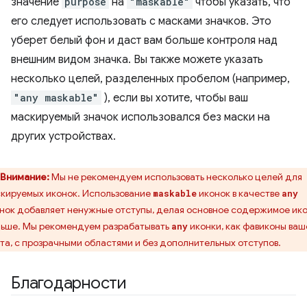
значение
purpose
на
"maskable"
чтобы указать, что
его следует использовать с масками значков. Это
уберет белый фон и даст вам больше контроля над
внешним видом значка. Вы также можете указать
несколько целей, разделенных пробелом (например,
"any maskable"
), если вы хотите, чтобы ваш
маскируемый значок использовался без маски на
других устройствах.
Внимание:
Мы не рекомендуем использовать несколько целей для
кируемых иконок. Использование
иконок в качестве
maskable
any
нок добавляет ненужные отступы, делая основное содержимое ик
ьше. Мы рекомендуем разрабатывать
иконки, как фавиконы ваш
any
та, с прозрачными областями и без дополнительных отступов.
Благодарности