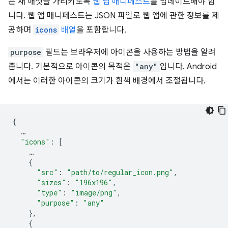
는 새 애셋을 가리키도록
웹 앱 매니페스트
를 업데이트해야 합
니다. 웹 앱 매니페스트는 JSON 파일로 웹 앱에 관한 정보를 제
공하며
icons
배열
을 포함합니다.
purpose
필드는 브라우저에 아이콘을 사용하는 방법을 알려
줍니다. 기본적으로 아이콘의 목적은
"any"
입니다. Android
에서는 이러한 아이콘의 크기가 흰색 배경에서 조절됩니다.
{
…
"icons"
:
[
…
{
"src"
:
"path/to/regular_icon.png"
,
"sizes"
:
"196x196"
,
"type"
:
"image/png"
,
"purpose"
:
"any"
},
{