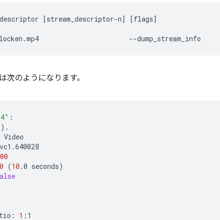
descriptor
[
stream_descriptor-n
]
[
flags
]
locken.mp4
は次のようになります。
p4"
:

s
)
.

00
0
(
10
.0
seconds
)
alse
tio:
1