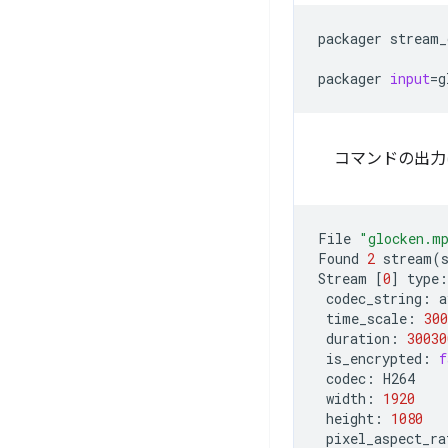
packager
stream_
packager
input
=
g
コマンドの出力
File
"glocken.m
Found
2
stream
(
Stream
[
0
]
type:
codec_string:
time_scale:
300
duration:
30030
is_encrypted:
f
codec:
width:
1920
height:
1080
pixel_aspect_ra