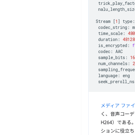
trick_play_fact
nalu_length_siz
Stream
[
1
]
type:
codec_string:
time_scale:
480
duration:
48128
is_encrypted:
f
codec:
sample_bits:
16
num_channels:
2
sampling_freque
language:
seek_preroll_ns
メディア ファ
く、音声コーデ
H264）であ
ションに役立ち