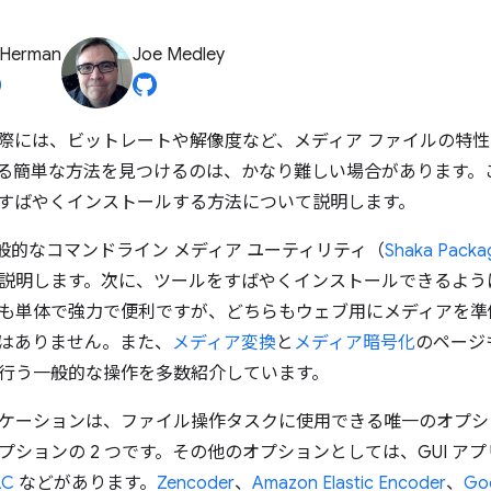
 Herman
Joe Medley
際には、ビットレートや解像度など、メディア ファイルの特
る簡単な方法を見つけるのは、かなり難しい場合があります。
すばやくインストールする方法について説明します。
一般的なコマンドライン メディア ユーティリティ（
Shaka Packa
説明します。次に、ツールをすばやくインストールできるように
も単体で強力で便利ですが、どちらもウェブ用にメディアを準
はありません。また、
メディア変換
と
メディア暗号化
のページ
行う一般的な操作を多数紹介しています。
ケーションは、ファイル操作タスクに使用できる唯一のオプシ
プションの 2 つです。その他のオプションとしては、GUI ア
LC
などがあります。
Zencoder
、
Amazon Elastic Encoder
、
Goo