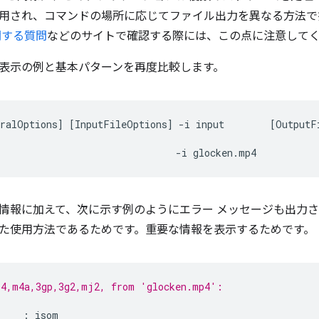
用され、コマンドの場所に応じてファイル出力を異なる方法で
に関する質問
などのサイトで確認する際には、この点に注意して
表示の例と基本パターンを再度比較します。
ralOptions
]
[
InputFileOptions
]
-i
input
[
OutputF
-i
情報に加えて、次に示す例のようにエラー メッセージも出力
の誤った使用方法であるためです。重要な情報を表示するためです。
p4,m4a,3gp,3g2,mj2, from 'glocken.mp4':
: