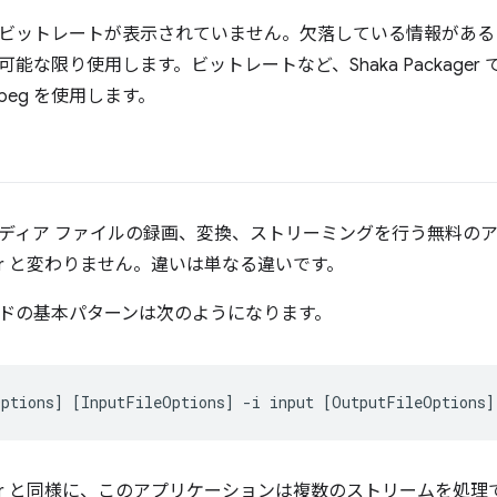
ビットレートが表示されていません。欠落している情報がある
能な限り使用します。ビットレートなど、Shaka Package
peg を使用します。
ディア ファイルの録画、変換、ストリーミングを行う無料の
kager と変わりません。違いは単なる違いです。
マンドの基本パターンは次のようになります。
Options
]
[
InputFileOptions
]
-i
input
[
OutputFileOptions
]
ckager と同様に、このアプリケーションは複数のストリームを