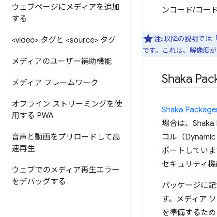
ウェブページにメディアを追加
ンコード/コー
する
注:
以降の説明では
<video> タグと <source> タグ
です。これは、解像度が
メディアのユーザー補助機能
Shaka Pac
メディア フレームワーク
オフライン ストリーミングを使
Shaka Package
用する PWA
場合は、Shak
音声と動画をプリロードして高
コル（Dynamic A
速再生
ポートしています。
セキュリティ機
ウェブでのメディア再生エラー
をデバッグする
パッケージに記
す。メディア 
を準備するため