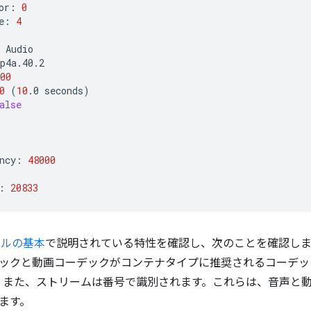
or:
0
e:
4
00
0
(
10
.0
seconds
)
alse
ncy:
48000
:
20833
イルの基本
で説明されている特性を確認し、次のことを確認します
ックと動画コーデックがコンテナタイプに推奨されるコーデック
る。また、ストリームは番号で識別されます。これらは、音声と
ます。