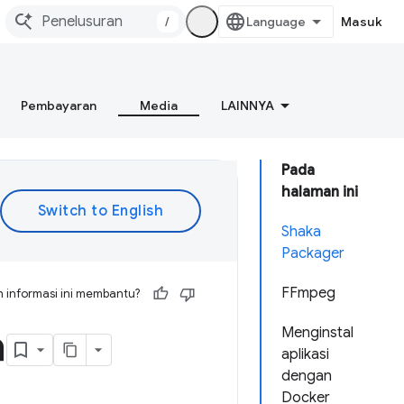
/
Masuk
Pembayaran
Media
LAINNYA
Pada
halaman ini
Shaka
Packager
FFmpeg
 informasi ini membantu?
a
Menginstal
aplikasi
dengan
Docker