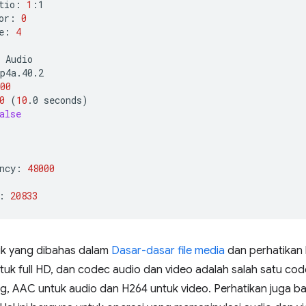
tio:
1
or:
0
e:
4
00
0
(
10
.0
seconds
)
alse
ncy:
48000
:
20833
tik yang dibahas dalam
Dasar-dasar file media
dan perhatikan 
uk full HD, dan codec audio dan video adalah salah satu code
, AAC untuk audio dan H264 untuk video. Perhatikan juga bah