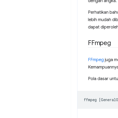
dengan angka. H
Perhatikan bahw
lebih mudah dib
dapat diperole
FFmpeg
FFmpeg
juga me
Kemampuannya t
Pola dasar untu
ffmpeg
[
General