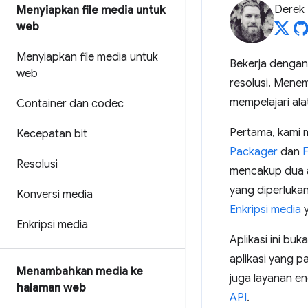
Derek
Menyiapkan file media untuk
web
Menyiapkan file media untuk
Bekerja dengan 
web
resolusi. Mene
mempelajari al
Container dan codec
Pertama, kami 
Kecepatan bit
Packager
dan
Resolusi
mencakup dua a
yang diperluka
Konversi media
Enkripsi media
y
Enkripsi media
Aplikasi ini bu
aplikasi yang p
Menambahkan media ke
juga layanan e
halaman web
API
.