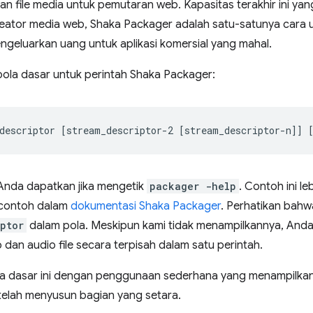
n file media untuk pemutaran web. Kapasitas terakhir ini yang 
reator media web, Shaka Packager adalah satu-satunya cara
ngeluarkan uang untuk aplikasi komersial yang mahal.
pola dasar untuk perintah Shaka Packager:
descriptor
[
stream_descriptor-2
[
stream_descriptor-n
]]
 Anda dapatkan jika mengetik
packager -help
. Contoh ini l
contoh dalam
dokumentasi Shaka Packager
. Perhatikan bah
iptor
dalam pola. Meskipun kami tidak menampilkannya, And
 dan audio file secara terpisah dalam satu perintah.
a dasar ini dengan penggunaan sederhana yang menampilkan ka
a telah menyusun bagian yang setara.