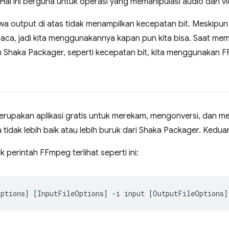
al ini berguna untuk operasi yang memanipulasi audio dan vi
a output di atas tidak menampilkan kecepatan bit. Meskipun 
aca, jadi kita menggunakannya kapan pun kita bisa. Saat mem
h Shaka Packager, seperti kecepatan bit, kita menggunakan 
rupakan aplikasi gratis untuk merekam, mengonversi, dan mel
idak lebih baik atau lebih buruk dari Shaka Packager. Kedu
k perintah FFmpeg terlihat seperti ini:
Options
]
[
InputFileOptions
]
-i
input
[
OutputFileOptions
]