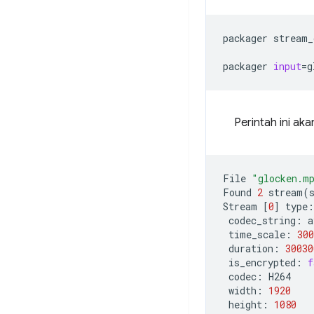
packager
stream_
packager
input
=
g
Perintah ini ak
File
"glocken.m
Found
2
stream
(
Stream
[
0
]
type:
codec_string:
time_scale:
300
duration:
30030
is_encrypted:
f
codec:
width:
1920
height:
1080