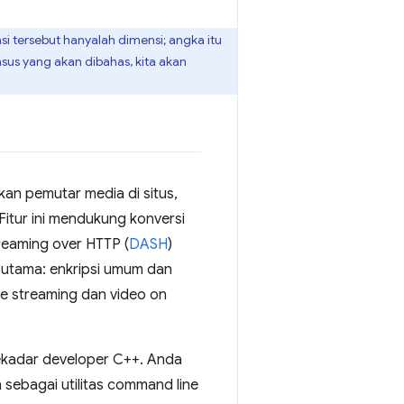
si tersebut hanyalah dimensi; angka itu
kasus yang akan dibahas, kita akan
n pemutar media di situs,
itur ini mendukung konversi
reaming over HTTP (
DASH
)
 utama: enkripsi umum dan
ve streaming dan video on
i sekadar developer C++. Anda
sebagai utilitas command line