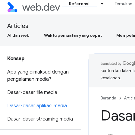
Referensi
Temukan
Articles
AI dan web
Waktu pemuatan yang cepat
Mempelaj
Konsep
konten ke dalam 
Apa yang dimaksud dengan
kesalahan.
pengalaman media?
Dasar-dasar file media
Beranda
Articl
Dasar-dasar aplikasi media
Dasar
Dasar-dasar streaming media