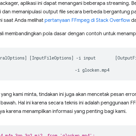
ackager, aplikasi ini dapat menangani beberapa streaming. B
i dan memanipulasi output file secara berbeda bergantung pa
ini saat Anda melihat
pertanyaan FFmpeg di Stack Overflow
da
ali membandingkan pola dasar dengan contoh untuk menampilka
ralOptions
]
[
InputFileOptions
]
-i
input
[
OutputF
-i
i yang kami minta, tindakan ini juga akan mencetak pesan erro
bawah. Hal ini karena secara teknis ini adalah penggunaan F
 karena menampilkan informasi yang penting bagi kami.
p4,m4a,3gp,3g2,mj2, from 'glocken.mp4':