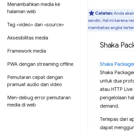
Menambahkan media ke
halaman web
Catatan:
Anda akan 
sendiri. Hal ini karena 
Tag <video> dan <source>
membahas angka terten
Aksesibilitas media
Shaka Pac
Framework media
PWA dengan streaming offline
Shaka Package
Shaka Packager 
Pemutaran cepat dengan
untuk dua prot
pramuat audio dan video
atau HTTP Live 
Men-debug error pemutaran
pengelolaan hak
media di web
demand.
Terlepas dari ap
dapat mengguna