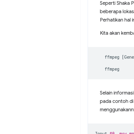
Seperti Shaka P
beberapa lokas
Perhatikan hal 
Kita akan kemb
ffmpeg
[
Gene
ffmpeg
Selain informas
pada contoh di 
menggunakannya
Input
#0, mov,m