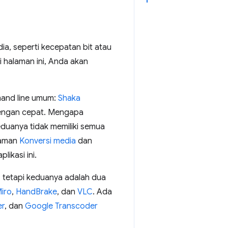
ia, seperti kecepatan bit atau
 halaman ini, Anda akan
mand line umum:
Shaka
 dengan cepat. Mengapa
duanya tidak memiliki semua
laman
Konversi media
dan
ikasi ini.
e, tetapi keduanya adalah dua
iro
,
HandBrake
, dan
VLC
. Ada
er
, dan
Google Transcoder