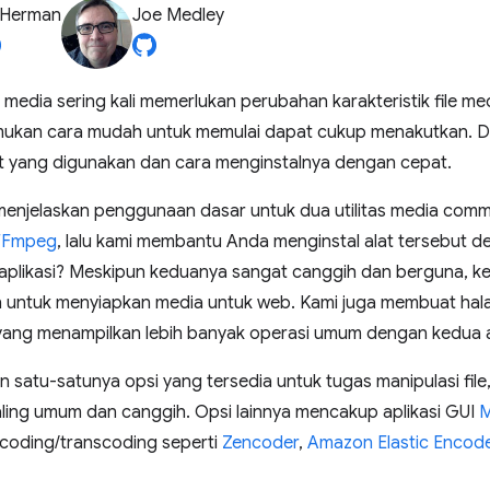
 Herman
Joe Medley
media sering kali memerlukan perubahan karakteristik file med
mukan cara mudah untuk memulai dapat cukup menakutkan. Di
at yang digunakan dan cara menginstalnya dengan cepat.
menjelaskan penggunaan dasar untuk dua utilitas media com
FFmpeg
, lalu kami membantu Anda menginstal alat tersebut
plikasi? Meskipun keduanya sangat canggih dan berguna, ke
n untuk menyiapkan media untuk web. Kami juga membuat ha
ang menampilkan lebih banyak operasi umum dengan kedua apl
kan satu-satunya opsi yang tersedia untuk tugas manipulasi fil
aling umum dan canggih. Opsi lainnya mencakup aplikasi GUI
M
ncoding/transcoding seperti
Zencoder
,
Amazon Elastic Encod