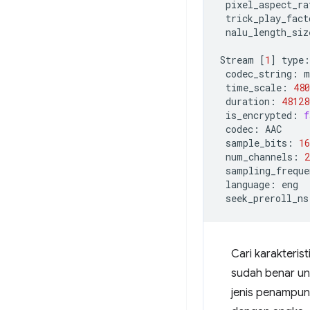
pixel_aspect_ra
trick_play_fact
nalu_length_siz
Stream
[
1
]
type:
codec_string:
time_scale:
480
duration:
48128
is_encrypted:
f
codec:
sample_bits:
16
num_channels:
2
sampling_freque
language:
seek_preroll_ns
Cari karakteris
sudah benar unt
jenis penampung