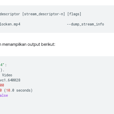
descriptor
[
stream_descriptor-n
]
[
flags
]
locken.mp4
an menampilkan output berikut:
p4"
:

s
)
.

00
0
(
10
.0
seconds
)
alse