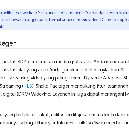
melihat bahwa kata 'resolution' tidak muncul. Output dari kedua aplika
resolusi hanyalah singkatan informal untuk dimensi video. Dalam setiap 
tu.
kager
r
adalah SDK pengemasan media gratis. Jika Anda menggunaka
adalah alat yang akan Anda gunakan untuk menyiapkan file. F
okol streaming video yang paling umum: Dynamic Adaptive St
Streaming (
HLS
). Shaka Packager mendukung fitur keamanan
 digital (DRM) Widevine. Layanan ini juga dapat menangani li
a yang tertulis di paket, utilitas ini ditujukan untuk lebih dar
kannya sebagai library untuk mem-build software media dan 