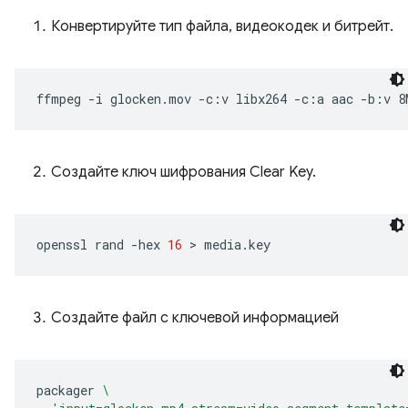
Конвертируйте тип файла, видеокодек и битрейт.
ffmpeg
-i
glocken.mov
-c:v
libx264
-c:a
aac
-b:v
8
Создайте ключ шифрования Clear Key.
openssl
rand
-hex
16
 > 
Создайте файл с ключевой информацией
packager
\