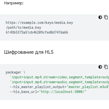
Например:
https://example.com/keys/media.key

/path/to/media.key

Шифрование для HLS
packager
\
'input=input.mp4,stream=video,segment_template=out
'input=input.mp4,stream=audio,segment_template=out
--hls_master_playlist_output
=
"master_playlist.m3u8
--hls_base_url
=
"http://localhost:5000/"