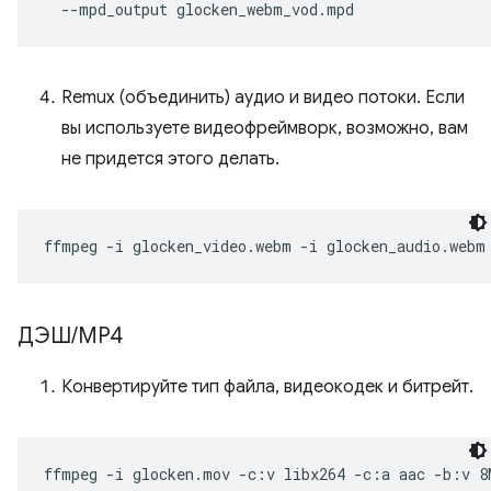
--mpd_output
Remux (объединить) аудио и видео потоки. Если
вы используете видеофреймворк, возможно, вам
не придется этого делать.
ffmpeg
-i
glocken_video.webm
-i
glocken_audio.webm
ДЭШ
/
MP4
Конвертируйте тип файла, видеокодек и битрейт.
ffmpeg
-i
glocken.mov
-c:v
libx264
-c:a
aac
-b:v
8