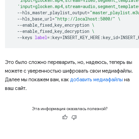
'input=glocken.mp4,stream=video,segment_template
'input=glocken.mp4,stream=audio,segment_template
--hls_master_playlist_output
=
"master_playlist.m3
--hls_base_url
=
"http://localhost:5000/"
\
--enable_fixed_key_encryption
\
--enable_fixed_key_decryption
\
--keys
label
=
:key
=
INSERT_KEY_HERE:key_id
=
Это было сложно переварить, но, надеюсь, теперь вы
можете с уверенностью шифровать свои медиафайлы.
Далее мы покажем вам, как
добавить медиафайлы
на
ваш сайт.
Эта информация оказалась полезной?