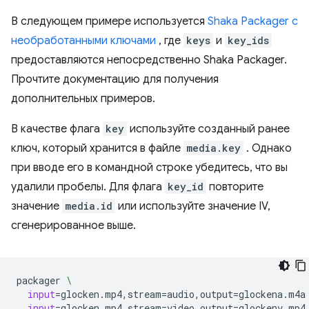
В следующем примере используется
Shaka Packager с
необработанными ключами
, где
keys
и
key_ids
предоставляются непосредственно Shaka Packager.
Прочтите документацию для получения
дополнительных примеров.
В качестве флага
key
используйте созданный ранее
ключ, который хранится в файле
media.key
. Однако
при вводе его в командной строке убедитесь, что вы
удалили пробелы. Для флага
key_id
повторите
значение
media.id
или используйте значение IV,
сгенерированное выше.
packager
\
input
=
glocken.mp4,stream
=
audio,output
=
glockena.m4a
input
=
glocken.mp4,stream
=
video,output
=
glockenv.mp4