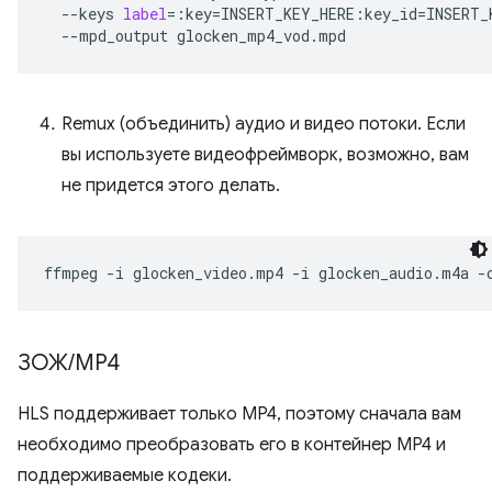
--keys
label
=
:key
=
INSERT_KEY_HERE:key_id
=
INSERT_
--mpd_output
Remux (объединить) аудио и видео потоки. Если
вы используете видеофреймворк, возможно, вам
не придется этого делать.
ffmpeg
-i
glocken_video.mp4
-i
glocken_audio.m4a
-
ЗОЖ
/
MP4
HLS поддерживает только MP4, поэтому сначала вам
необходимо преобразовать его в контейнер MP4 и
поддерживаемые кодеки.