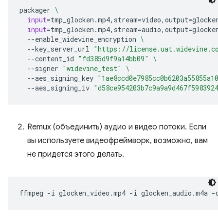
packager
\
input
=
tmp_glocken.mp4,stream
=
video,output
=
glocke
input
=
tmp_glocken.mp4,stream
=
audio,output
=
glocke
--enable_widevine_encryption
\
--key_server_url
"https://license.uat.widevine.c
--content_id
"fd385d9f9a14bb09"
\
--signer
"widevine_test"
\
--aes_signing_key
"1ae8ccd0e7985cc0b6203a55855a1
--aes_signing_iv
"d58ce954203b7c9a9a9d467f598392
Remux (объединить) аудио и видео потоки. Если
вы используете видеофреймворк, возможно, вам
не придется этого делать.
ffmpeg
-i
glocken_video.mp4
-i
glocken_audio.m4a
-