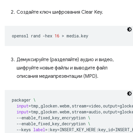
Создайте ключ шифрования Clear Key.
openssl
rand
-hex
16
 > 
Демуксируйте (разделяйте) аудио и видео,
шифруйте новые файлы и выводите файл
описания медиапрезентации (MPD).
packager
\
input
=
tmp_glocken.webm,stream
=
video,output
=
glock
input
=
tmp_glocken.webm,stream
=
audio,output
=
glock
--enable_fixed_key_encryption
\
--enable_fixed_key_decryption
\
--keys
label
=
:key
=
INSERT_KEY_HERE:key_id
=
INSERT_