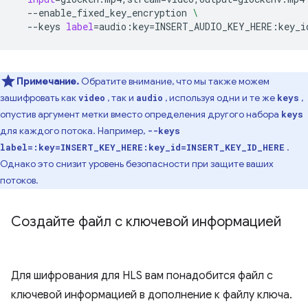
--enable_fixed_key_encryption
\
--keys
label
=
audio:key
=
INSERT_AUDIO_KEY_HERE:key_i
Примечание.
Обратите внимание, что мы также можем
зашифровать как
, так и
, используя одни и те же
,
video
audio
keys
опустив аргумент метки вместо определения другого набора
keys
для каждого потока. Например,
--keys
.
label=:key=INSERT_KEY_HERE:key_id=INSERT_KEY_ID_HERE
Однако это снизит уровень безопасности при защите ваших
потоков.
Создайте файл с ключевой информацией
Для шифрования для HLS вам понадобится файл с
ключевой информацией в дополнение к файлу ключа.