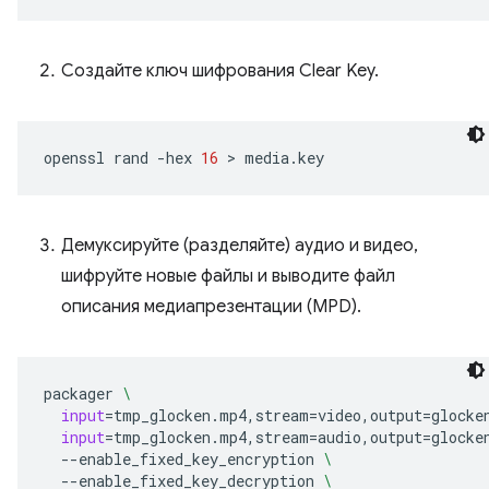
Создайте ключ шифрования Clear Key.
openssl
rand
-hex
16
 > 
Демуксируйте (разделяйте) аудио и видео,
шифруйте новые файлы и выводите файл
описания медиапрезентации (MPD).
packager
\
input
=
tmp_glocken.mp4,stream
=
video,output
=
glocke
input
=
tmp_glocken.mp4,stream
=
audio,output
=
glocke
--enable_fixed_key_encryption
\
--enable_fixed_key_decryption
\