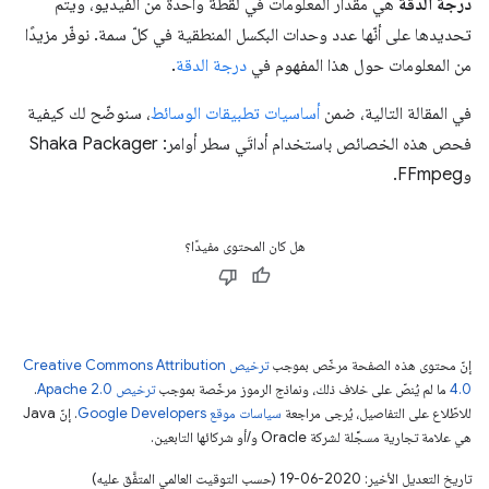
درجة الدقة
هي مقدار المعلومات في لقطة واحدة من الفيديو، ويتم
تحديدها على أنّها عدد وحدات البكسل المنطقية في كلّ سمة. نوفّر مزيدًا
من المعلومات حول هذا المفهوم في
درجة الدقة
.
في المقالة التالية، ضمن
أساسيات تطبيقات الوسائط
، سنوضّح لك كيفية
فحص هذه الخصائص باستخدام أداتَي سطر أوامر: Shaka Packager
وFFmpeg.
هل كان المحتوى مفيدًا؟
إنّ محتوى هذه الصفحة مرخّص بموجب
ترخيص Creative Commons Attribution
4.0‏
ما لم يُنصّ على خلاف ذلك، ونماذج الرموز مرخّصة بموجب
ترخيص Apache 2.0‏
.
للاطّلاع على التفاصيل، يُرجى مراجعة
سياسات موقع Google Developers‏
. إنّ Java
هي علامة تجارية مسجَّلة لشركة Oracle و/أو شركائها التابعين.
تاريخ التعديل الأخير: 2020-06-19 (حسب التوقيت العالمي المتفَّق عليه)