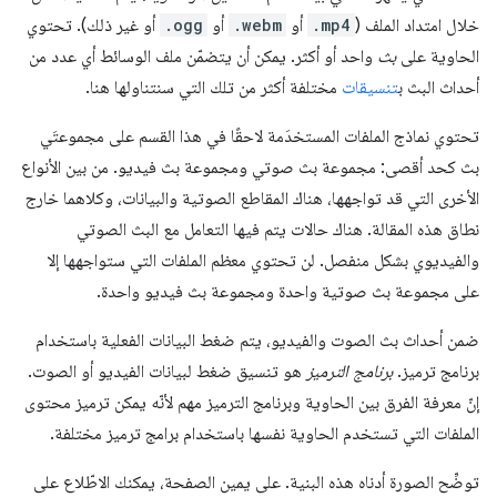
خلال امتداد الملف (
.mp4
أو
.webm
أو
.ogg
أو غير ذلك). تحتوي
الحاوية على
بث
واحد أو أكثر. يمكن أن يتضمّن ملف الوسائط أي عدد من
أحداث البث ب
تنسيقات
مختلفة أكثر من تلك التي سنتناولها هنا.
تحتوي نماذج الملفات المستخدَمة لاحقًا في هذا القسم على مجموعتَي
بث كحد أقصى: مجموعة بث صوتي ومجموعة بث فيديو. من بين الأنواع
الأخرى التي قد تواجهها، هناك المقاطع الصوتية والبيانات، وكلاهما خارج
نطاق هذه المقالة. هناك حالات يتم فيها التعامل مع البث الصوتي
والفيديوي بشكل منفصل. لن تحتوي معظم الملفات التي ستواجهها إلا
على مجموعة بث صوتية واحدة ومجموعة بث فيديو واحدة.
ضمن أحداث بث الصوت والفيديو، يتم ضغط البيانات الفعلية باستخدام
برنامج ترميز.
برنامج الترميز
هو تنسيق ضغط لبيانات الفيديو أو الصوت.
إنّ معرفة الفرق بين الحاوية وبرنامج الترميز مهم لأنّه يمكن ترميز محتوى
الملفات التي تستخدم الحاوية نفسها باستخدام برامج ترميز مختلفة.
توضِّح الصورة أدناه هذه البنية. على يمين الصفحة، يمكنك الاطّلاع على