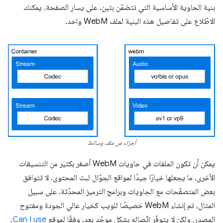
بنية الحاوية الأساسية التي تتضمّن بثين. على يسار الصفحة، يمكنك
الاطّلاع على تفاصيل هذه البنية لملف WebM واحد.
أجزاء من ملف وسائط
يمكن أن تكون الملفات في حاويات WebM أصغر بكثير من التنسيقات
الأخرى، ما يجعلها خيارًا جيدًا لمواقع الجوّال لبث المحتوى. لا تتوافق
بعض المتصفّحات مع الحِاويات وبرامج الترميز المحدّثة. على سبيل
المثال، تم إنشاء WebM خصيصًا للويب كخيار عالي الجودة ومفتوح
المصدر، ولكن لا يتوفّر اتّصاله بشكل موحّد بعد. وفقًا لموقع
Can I use
،