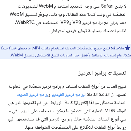
لا يتيح Safari على وجه التحديد استخدام WebM للفيديوهات
المضمّنة في وقت كتابة هذه المقالة. ومع ذلك، يتوفّر لتنسيق WebM
دعم جزئي مع برنامج ترميز VP8 وVP9 المستخدَم في WebRTC.
لذلك، ننصحك بمحاولة توفير فيديو احتياطي.
ملاحظة:
تتيح جميع المتصفّحات الحديثة استخدام ملفات MP4، ما يجعلها خيارًا جيدًا
بشكل عام لحاويات الوسائط وأفضل خيار لحاويات النسخ الاحتياطي لتنسيق WebM.
تنسيقات برامج الترميز
تتيح العديد من أنواع الملفات استخدام برامج ترميز متعدّدة في الحاوية
نفسها. إنّ القائمة الكاملة
لبرامج ترميز الفيديو
و
برامج ترميز الصوت
المتاحة ستشكّل موقعًا إلكترونيًا كاملاً. الروابط التي تم تقديمها للتو هي
لقوائم MDN العملية التي تتضمّن ما يمكن استخدامه على الويب. في ما
يلي أنواع الملفات المفضّلة حاليًا وبرامج الترميز التي قد تستخدمها. اتّبِع
روابط أنواع الملفات للاطّلاع على المتصفّحات المتوافقة معها.