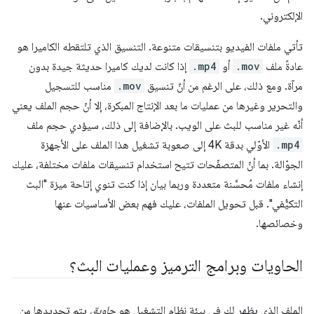
الإلكتروني.
تأتي ملفات الفيديو بتنسيقات متنوعة. التنسيق الذي تلتقطه الكاميرا هو
عادةً ملف
.mov
أو
.mp4
إذا كانت لديك كاميرا حديثة جيدة بدون
مرآة. ومع ذلك، على الرغم من أنّ تنسيق
.mov
مناسب للتسجيل
والتحرير وغيرها من عمليات ما بعد الإنتاج المبكرة، إلا أنّ حجم الملف يعني
أنّه غير مناسب للبث على الويب. بالإضافة إلى ذلك، سيؤدي حجم ملف
.mp4
الأوّلي بدقة 4K إلى صعوبة تشغيل هذا الملف على الأجهزة
الجوّالة. بما أنّ المتصفّحات تتيح استخدام تنسيقات ملفات مختلفة، عليك
إنشاء ملفات مُحسَّنة متعددة وربما بيان إذا كنت تنوي إتاحة ميزة "البث
التكيُّفي". قبل تحويل الملفات، عليك فهم بعض الأساسيات عنها
وخصائصها.
الحاويات وبرامج الترميز وعمليات البث؟
الملف الذي يظهر لك في بيئة نظام التشغيل هو
حاوية
، يتم تحديدها من