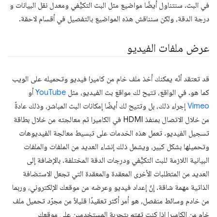
في البث. سنتناول أيضًا مواضيع مثل البث التكيُّفي ومعدل نقل البيانات و
درجة الدقة، ولكن سنناقش هذه المواضيع بالتفصيل في أقسام لاحقة.
عرض ملفات الفيديو
قد تعتقد أنّه يمكنك أخذ ملف خام من كاميرا فيديو وتحميله على الويب
كما هو. في الواقع، تتيح لك مواقع بث الفيديو، مثل
YouTube
أو
Vimeo
إجراء ذلك، بل وتتيح لك أيضًا إمكانات البث المباشر، وذلك عادةً
من خلال الاتصال بمنفذ HDMI في الكاميرا ثم معالجته من خلال بطاقة
تسجيل الفيديو. تعمل هذه الخدمات على تبسيط معالجة الفيديوهات
وتحميلها بشكل كبير، ويشمل ذلك إنشاء العديد من الملفات والملفات
البيانية اللازمة للبث التكيُّفي ودرجات الدقة المختلفة. بالإضافة إلى
العديد من المتطلبات الأخرى المعقدة والمعقدة التي تجعل الاستضافة
الذاتية مهمة شاقة. إنّ إعداد فيديو وعرضه من موقعك الإلكتروني، وربما
من خادم وسائط منفصل، هو أمر أكثر تعقيدًا قليلاً من مجرّد تحميل ملف
خام من الكاميرا إذا كنت تهتم بتجربة المستخدمين على موقعك