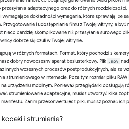
 przesyłanie filmów, co obejmuje generowanie wielu plików i
 przesyłania adaptacyjnego oraz do różnych rozdzielczości.
i wymagające dokładności wymagania, które sprawiają, że sa
. Przygotowanie i udostępnianie filmu z Twojej witryny, a b
st nieco bardziej skomplikowane niż przesyłanie surowego pliku
wnicy dobrze się czuli w Twojej witrynie.
tępują w różnych formatach. Format, który pochodzi z kamery,
i masz dobry nowoczesny aparat bezlusterkowy. Plik
.mov
nada
raz innych wczesnych procesów postprodukcyjnych, ale ze wz
nia strumieniowego w internecie. Poza tym rozmiar pliku RAW
na urządzeniu mobilnym. Ponieważ przeglądarki obsługują róż
wać strumieniowanie adaptacyjne, musisz utworzyć kilka zopt
k manifestu. Zanim przekonwertujesz pliki, musisz poznać ic
,
kodeki i strumienie?