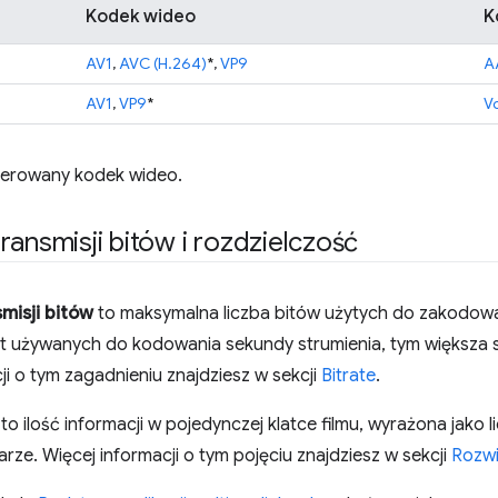
Kodek wideo
K
AV1
,
AVC (H.264)
*,
VP9
A
AV1
,
VP9
*
Vo
ferowany kodek wideo.
ransmisji bitów i rozdzielczość
misji bitów
to maksymalna liczba bitów użytych do zakodowan
est używanych do kodowania sekundy strumienia, tym większa 
ji o tym zagadnieniu znajdziesz w sekcji
Bitrate
.
to ilość informacji w pojedynczej klatce filmu, wyrażona jako l
ze. Więcej informacji o tym pojęciu znajdziesz w sekcji
Rozwi