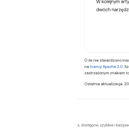
W kolejnym art
dwóch narzędzi
O ile nie stwierdzono inac
na
licencji Apache 2.0
. S
zastrzeżonym znakiem to
Ostatnia aktualizacja: 2
Chcemy pomóc Ci tworzyć atrakcyjne, dostępne, szybkie i bezpi