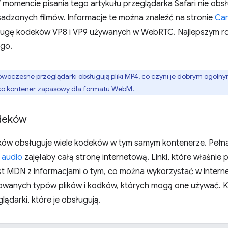
 momencie pisania tego artykułu przeglądarka Safari nie ob
adzonych filmów. Informacje te można znaleźć na stronie
Can
ugę kodeków VP8 i VP9 używanych w WebRTC. Najlepszym roz
ego.
owoczesne przeglądarki obsługują pliki MP4, co czyni je dobrym ogóln
ko kontener zapasowy dla formatu WebM.
deków
ików obsługuje wiele kodeków w tym samym kontenerze. Pełn
 audio
zajęłaby całą stronę internetową. Linki, które właśni
st MDN z informacjami o tym, co można wykorzystać w interneci
wanych typów plików i kodków, których mogą one używać. Klikn
lądarki, które je obsługują.