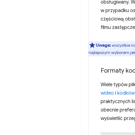
obsługiwany. W
w przypadku os
częściową obsł
filmu zastępcz
Uwaga:
wszystkie n
najlepszym wyborem ja
Formaty ko
Wiele typów pl
wideo
i
kodków
praktycznych li
obecnie prefero
wyświetlić przeg