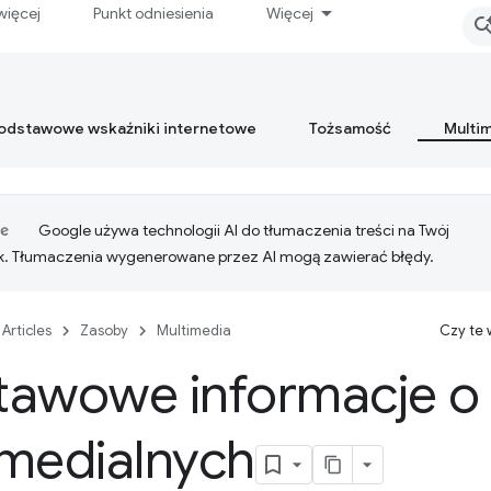
więcej
Punkt odniesienia
Więcej
podstawowe wskaźniki internetowe
Tożsamość
Multi
Google używa technologii AI do tłumaczenia treści na Twój
k. Tłumaczenia wygenerowane przez AI mogą zawierać błędy.
Articles
Zasoby
Multimedia
Czy te
tawowe informacje o 
imedialnych