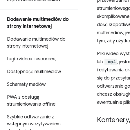
przetwarzanie i
strumieniowego
skomplikowane 
Dodawanie multimediów do
dość kłopotliwe
strony internetowej
multimediów, je
Dodawanie multimediów do
tym, aby użytko
strony internetowej
Pliki wideo wys
tagi <video> i <source>
,
lub
.mp4
, jeśl
i edytowania o
Dostępność multimediów
się do przesyła
Schematy mediów
odtwarzanie go 
chcesz obsługi
PWA z obsługą
ewentualnie pli
strumieniowania offline
Szybkie odtwarzanie z
Kontenery
wstępnym wczytywaniem