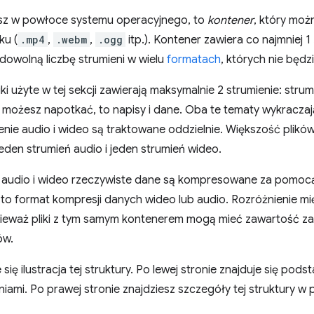
zisz w powłoce systemu operacyjnego, to
kontener
, który moż
ku (
.mp4
,
.webm
,
.ogg
itp.). Kontener zawiera co najmniej 1
dowolną liczbę strumieni w wielu
formatach
, których nie będ
ki użyte w tej sekcji zawierają maksymalnie 2 strumienie: strum
e możesz napotkać, to napisy i dane. Oba te tematy wykraczaj
nie audio i wideo są traktowane oddzielnie. Większość plików
jeden strumień audio i jeden strumień wideo.
 audio i wideo rzeczywiste dane są kompresowane za pomoc
 to format kompresji danych wideo lub audio. Rozróżnienie 
nieważ pliki z tym samym kontenerem mogą mieć zawartość
ów.
 się ilustracja tej struktury. Po lewej stronie znajduje się po
ami. Po prawej stronie znajdziesz szczegóły tej struktury w