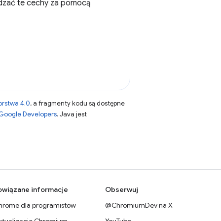
dzać te cechy za pomocą
orstwa 4.0
, a fragmenty kodu są dostępne
 Google Developers
. Java jest
owiązane informacje
Obserwuj
hrome dla programistów
@ChromiumDev na X