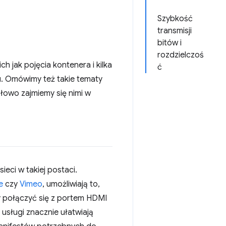
Szybkość
transmisji
bitów i
rozdzielczoś
h jak pojęcia kontenera i kilka
ć
. Omówimy też takie tematy
ółowo zajmiemy się nimi w
eci w takiej postaci.
e
czy
Vimeo
, umożliwiają to,
y połączyć się z portem HDMI
usługi znacznie ułatwiają