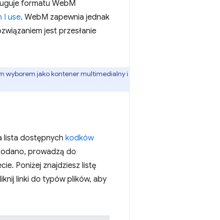
sługuje formatu WebM
 I use
. WebM zapewnia jednak
wiązaniem jest przesłanie
ym wyborem jako kontener multimedialny i
a lista dostępnych
kodków
e podano, prowadzą do
e. Poniżej znajdziesz listę
ij linki do typów plików, aby