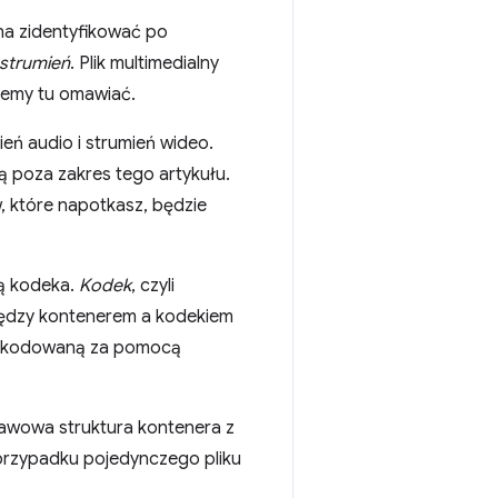
na zidentyfikować po
strumień
. Plik multimedialny
ziemy tu omawiać.
ień audio i strumień wideo.
ą poza zakres tego artykułu.
, które napotkasz, będzie
ą kodeka.
Kodek
, czyli
między kontenerem a kodekiem
 zakodowaną za pomocą
dstawowa struktura kontenera z
 przypadku pojedynczego pliku