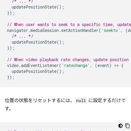
/* ... */
updatePositionState
();
});
// When user wants to seek to a specific time, updat
navigator
.
mediaSession
.
setActionHandler
(
'seekto'
,
(
d
/* ... */
updatePositionState
();
});
// When video playback rate changes, update position 
video
.
addEventListener
(
'ratechange'
,
(
event
)
=
>
{
updatePositionState
();
});
位置の状態をリセットするには、
null
に設定するだけで
す。