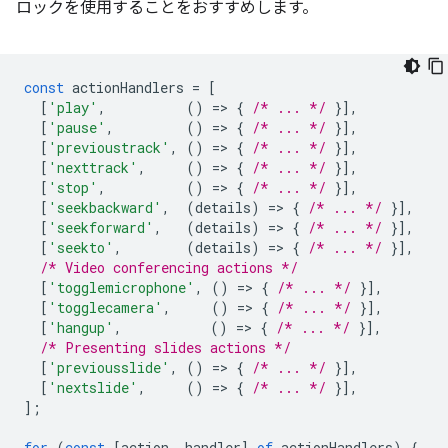
ロックを使用することをおすすめします。
const
actionHandlers
=
[
[
'play'
,
()
=
>
{
/* ... */
}],
[
'pause'
,
()
=
>
{
/* ... */
}],
[
'previoustrack'
,
()
=
>
{
/* ... */
}],
[
'nexttrack'
,
()
=
>
{
/* ... */
}],
[
'stop'
,
()
=
>
{
/* ... */
}],
[
'seekbackward'
,
(
details
)
=
>
{
/* ... */
}],
[
'seekforward'
,
(
details
)
=
>
{
/* ... */
}],
[
'seekto'
,
(
details
)
=
>
{
/* ... */
}],
/* Video conferencing actions */
[
'togglemicrophone'
,
()
=
>
{
/* ... */
}],
[
'togglecamera'
,
()
=
>
{
/* ... */
}],
[
'hangup'
,
()
=
>
{
/* ... */
}],
/* Presenting slides actions */
[
'previousslide'
,
()
=
>
{
/* ... */
}],
[
'nextslide'
,
()
=
>
{
/* ... */
}],
];
for
(
const
[
action
,
handler
]
of
actionHandlers
)
{