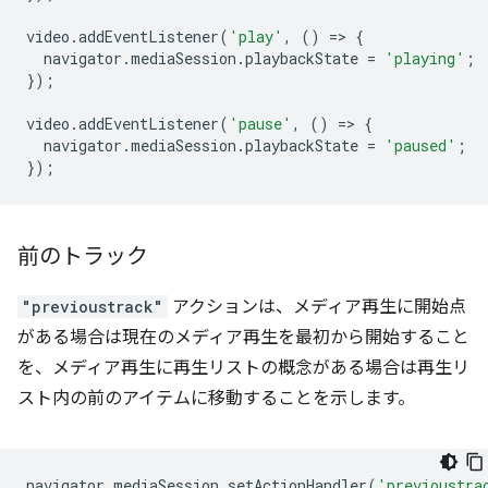
video
.
addEventListener
(
'play'
,
()
=
>
{
navigator
.
mediaSession
.
playbackState
=
'playing'
;
});
video
.
addEventListener
(
'pause'
,
()
=
>
{
navigator
.
mediaSession
.
playbackState
=
'paused'
;
});
前のトラック
"previoustrack"
アクションは、メディア再生に開始点
がある場合は現在のメディア再生を最初から開始すること
を、メディア再生に再生リストの概念がある場合は再生リ
スト内の前のアイテムに移動することを示します。
navigator
.
mediaSession
.
setActionHandler
(
'previoustra