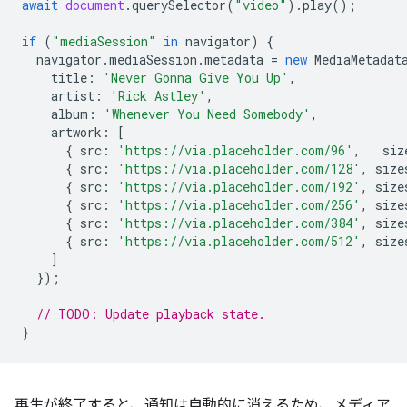
await
document
.
querySelector
(
"video"
).
play
();
if
(
"mediaSession"
in
navigator
)
{
navigator
.
mediaSession
.
metadata
=
new
MediaMetadat
title
:
'Never Gonna Give You Up'
,
artist
:
'Rick Astley'
,
album
:
'Whenever You Need Somebody'
,
artwork
:
[
{
src
:
'https://via.placeholder.com/96'
,
siz
{
src
:
'https://via.placeholder.com/128'
,
size
{
src
:
'https://via.placeholder.com/192'
,
size
{
src
:
'https://via.placeholder.com/256'
,
size
{
src
:
'https://via.placeholder.com/384'
,
size
{
src
:
'https://via.placeholder.com/512'
,
size
]
});
// TODO: Update playback state.
}
再生が終了すると、通知は自動的に消えるため、メディア