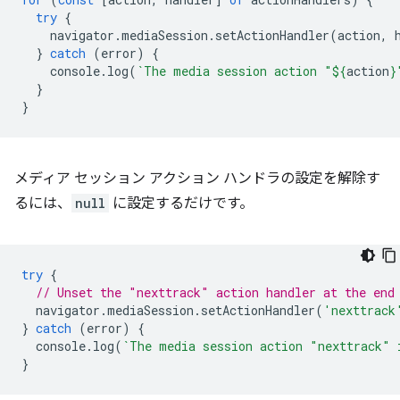
try
{
navigator
.
mediaSession
.
setActionHandler
(
action
,
}
catch
(
error
)
{
console
.
log
(
`The media session action "
${
action
}
}
}
メディア セッション アクション ハンドラの設定を解除す
るには、
null
に設定するだけです。
try
{
// Unset the "nexttrack" action handler at the end
navigator
.
mediaSession
.
setActionHandler
(
'nexttrack
}
catch
(
error
)
{
console
.
log
(
`The media session action "nexttrack" 
}