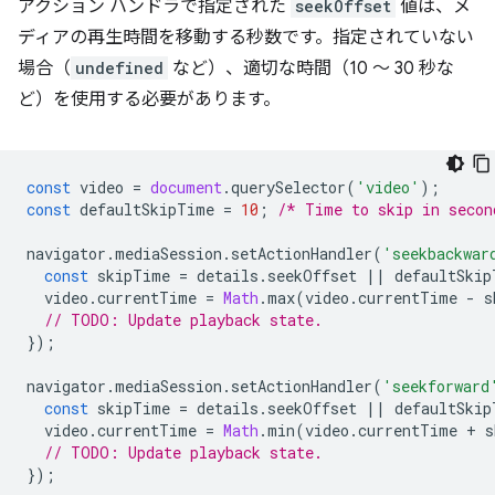
アクション ハンドラで指定された
seekOffset
値は、メ
ディアの再生時間を移動する秒数です。指定されていない
場合（
undefined
など）、適切な時間（10 ～ 30 秒な
ど）を使用する必要があります。
const
video
=
document
.
querySelector
(
'video'
);
const
defaultSkipTime
=
10
;
/* Time to skip in secon
navigator
.
mediaSession
.
setActionHandler
(
'seekbackwar
const
skipTime
=
details
.
seekOffset
||
defaultSkip
video
.
currentTime
=
Math
.
max
(
video
.
currentTime
-
s
// TODO: Update playback state.
});
navigator
.
mediaSession
.
setActionHandler
(
'seekforward
const
skipTime
=
details
.
seekOffset
||
defaultSkip
video
.
currentTime
=
Math
.
min
(
video
.
currentTime
+
s
// TODO: Update playback state.
});