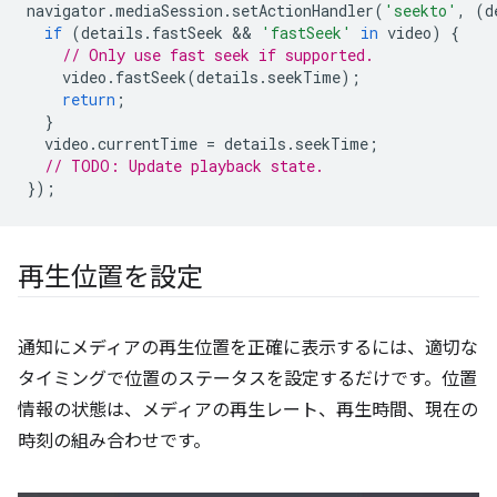
navigator
.
mediaSession
.
setActionHandler
(
'seekto'
,
(
d
if
(
details
.
fastSeek
 && 
'fastSeek'
in
video
)
{
// Only use fast seek if supported.
video
.
fastSeek
(
details
.
seekTime
);
return
;
}
video
.
currentTime
=
details
.
seekTime
;
// TODO: Update playback state.
});
再生位置を設定
通知にメディアの再生位置を正確に表示するには、適切な
タイミングで位置のステータスを設定するだけです。位置
情報の状態は、メディアの再生レート、再生時間、現在の
時刻の組み合わせです。