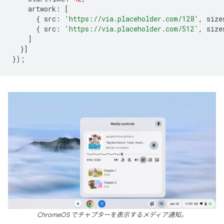
artwork
:
[
{
src
:
'https://via.placeholder.com/128'
,
size
{
src
:
'https://via.placeholder.com/512'
,
size
]
}]
});
ChromeOS でチャプターを表示するメディア通知。