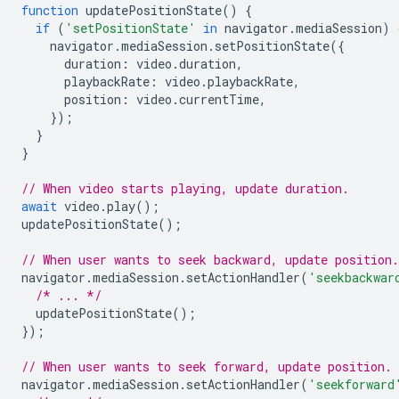
function
updatePositionState
()
{
if
(
'setPositionState'
in
navigator
.
mediaSession
)
navigator
.
mediaSession
.
setPositionState
({
duration
:
video
.
duration
,
playbackRate
:
video
.
playbackRate
,
position
:
video
.
currentTime
,
});
}
}
// When video starts playing, update duration.
await
video
.
play
();
updatePositionState
();
// When user wants to seek backward, update position.
navigator
.
mediaSession
.
setActionHandler
(
'seekbackwar
/* ... */
updatePositionState
();
});
// When user wants to seek forward, update position.
navigator
.
mediaSession
.
setActionHandler
(
'seekforward