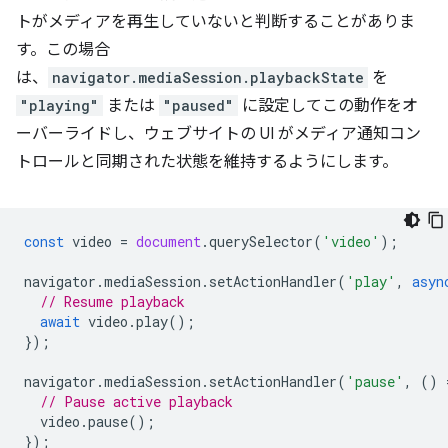
トがメディアを再生していないと判断することがありま
す。この場合
は、
navigator.mediaSession.playbackState
を
"playing"
または
"paused"
に設定してこの動作をオ
ーバーライドし、ウェブサイトの UI がメディア通知コン
トロールと同期された状態を維持するようにします。
const
video
=
document
.
querySelector
(
'video'
);
navigator
.
mediaSession
.
setActionHandler
(
'play'
,
asyn
// Resume playback
await
video
.
play
();
});
navigator
.
mediaSession
.
setActionHandler
(
'pause'
,
()
// Pause active playback
video
.
pause
();
});