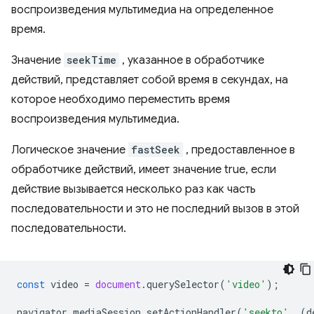
воспроизведения мультимедиа на определенное
время.
Значение
seekTime
, указанное в обработчике
действий, представляет собой время в секундах, на
которое необходимо переместить время
воспроизведения мультимедиа.
Логическое значение
fastSeek
, предоставленное в
обработчике действий, имеет значение true, если
действие вызывается несколько раз как часть
последовательности и это не последний вызов в этой
последовательности.
const
video
=
document
.
querySelector
(
'video'
);
navigator
.
mediaSession
.
setActionHandler
(
'seekto'
,
(
d