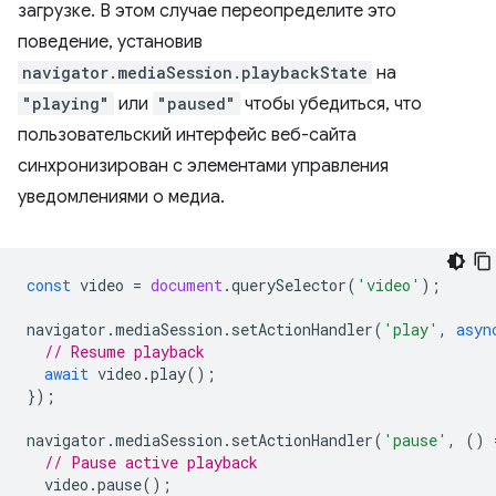
загрузке. В этом случае переопределите это
поведение, установив
navigator.mediaSession.playbackState
на
"playing"
или
"paused"
чтобы убедиться, что
пользовательский интерфейс веб-сайта
синхронизирован с элементами управления
уведомлениями о медиа.
const
video
=
document
.
querySelector
(
'video'
);
navigator
.
mediaSession
.
setActionHandler
(
'play'
,
asyn
// Resume playback
await
video
.
play
();
});
navigator
.
mediaSession
.
setActionHandler
(
'pause'
,
()
// Pause active playback
video
.
pause
();