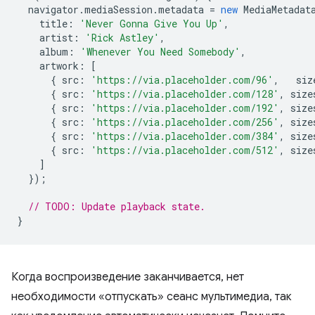
navigator
.
mediaSession
.
metadata
=
new
MediaMetadat
title
:
'Never Gonna Give You Up'
,
artist
:
'Rick Astley'
,
album
:
'Whenever You Need Somebody'
,
artwork
:
[
{
src
:
'https://via.placeholder.com/96'
,
siz
{
src
:
'https://via.placeholder.com/128'
,
size
{
src
:
'https://via.placeholder.com/192'
,
size
{
src
:
'https://via.placeholder.com/256'
,
size
{
src
:
'https://via.placeholder.com/384'
,
size
{
src
:
'https://via.placeholder.com/512'
,
size
]
});
// TODO: Update playback state.
}
Когда воспроизведение заканчивается, нет
необходимости «отпускать» сеанс мультимедиа, так