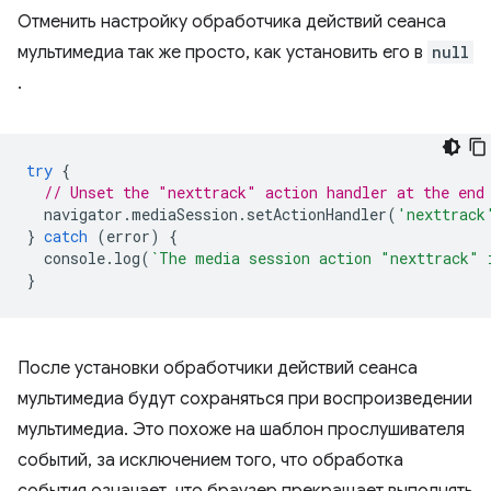
Отменить настройку обработчика действий сеанса
мультимедиа так же просто, как установить его в
null
.
try
{
// Unset the "nexttrack" action handler at the end
navigator
.
mediaSession
.
setActionHandler
(
'nexttrack
}
catch
(
error
)
{
console
.
log
(
`The media session action "nexttrack" 
}
После установки обработчики действий сеанса
мультимедиа будут сохраняться при воспроизведении
мультимедиа. Это похоже на шаблон прослушивателя
событий, за исключением того, что обработка