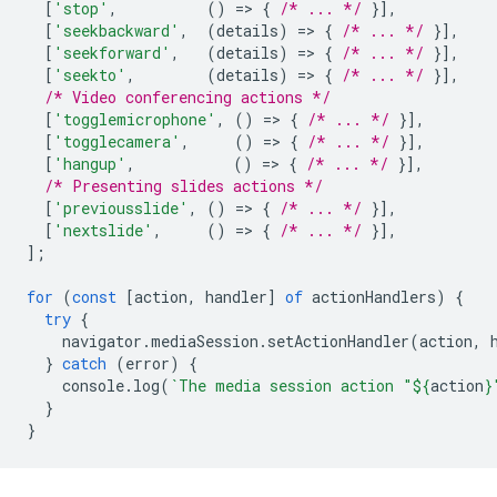
[
'stop'
,
()
=
>
{
/* ... */
}],
[
'seekbackward'
,
(
details
)
=
>
{
/* ... */
}],
[
'seekforward'
,
(
details
)
=
>
{
/* ... */
}],
[
'seekto'
,
(
details
)
=
>
{
/* ... */
}],
/* Video conferencing actions */
[
'togglemicrophone'
,
()
=
>
{
/* ... */
}],
[
'togglecamera'
,
()
=
>
{
/* ... */
}],
[
'hangup'
,
()
=
>
{
/* ... */
}],
/* Presenting slides actions */
[
'previousslide'
,
()
=
>
{
/* ... */
}],
[
'nextslide'
,
()
=
>
{
/* ... */
}],
];
for
(
const
[
action
,
handler
]
of
actionHandlers
)
{
try
{
navigator
.
mediaSession
.
setActionHandler
(
action
,
}
catch
(
error
)
{
console
.
log
(
`The media session action "
${
action
}
}
}