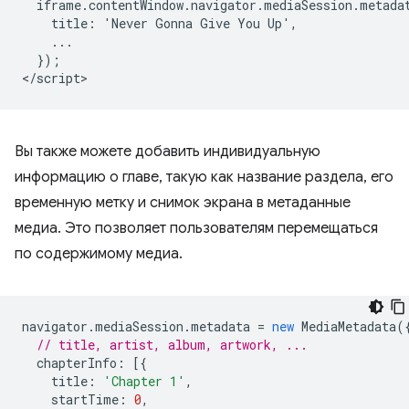
  iframe.contentWindow.navigator.mediaSession.metadat
    title: 'Never Gonna Give You Up',

    ...

  });

Вы также можете добавить индивидуальную
информацию о главе, такую ​​как название раздела, его
временную метку и снимок экрана в метаданные
медиа. Это позволяет пользователям перемещаться
по содержимому медиа.
navigator
.
mediaSession
.
metadata
=
new
MediaMetadata
(
// title, artist, album, artwork, ...
chapterInfo
:
[{
title
:
'Chapter 1'
,
startTime
:
0
,