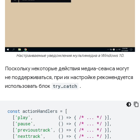
Настраиваемые уведомления мультимедиа в Windows 10.
Поскольку некоторые действия медиа-сеанса могут
не поддерживаться, при их настройке рекомендуется
использовать блок
try…catch
.
const
actionHandlers
=
[
[
'play'
,
()
=
>
{
/* ... */
}],
[
'pause'
,
()
=
>
{
/* ... */
}],
[
'previoustrack'
,
()
=
>
{
/* ... */
}],
[
'nexttrack'
,
()
=
>
{
/* ... */
}],