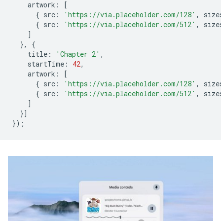
artwork
:
[
{
src
:
'https://via.placeholder.com/128'
,
size
{
src
:
'https://via.placeholder.com/512'
,
size
]
},
{
title
:
'Chapter 2'
,
startTime
:
42
,
artwork
:
[
{
src
:
'https://via.placeholder.com/128'
,
size
{
src
:
'https://via.placeholder.com/512'
,
size
]
}]
});