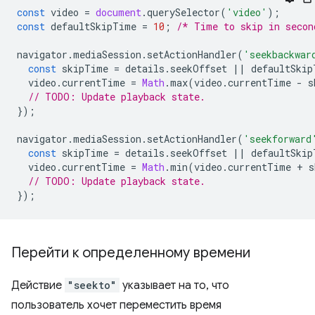
const
video
=
document
.
querySelector
(
'video'
);
const
defaultSkipTime
=
10
;
/* Time to skip in secon
navigator
.
mediaSession
.
setActionHandler
(
'seekbackwar
const
skipTime
=
details
.
seekOffset
||
defaultSkip
video
.
currentTime
=
Math
.
max
(
video
.
currentTime
-
s
// TODO: Update playback state.
});
navigator
.
mediaSession
.
setActionHandler
(
'seekforward
const
skipTime
=
details
.
seekOffset
||
defaultSkip
video
.
currentTime
=
Math
.
min
(
video
.
currentTime
+
s
// TODO: Update playback state.
});
Перейти к определенному времени
Действие
"seekto"
указывает на то, что
пользователь хочет переместить время