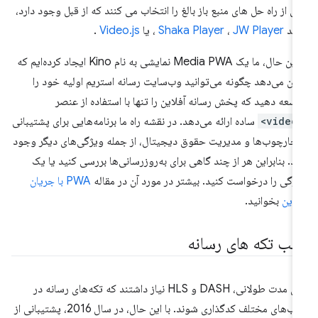
ی از راه حل های منبع باز بالغ را انتخاب می کنند که از قبل وجود دارد،
نند
JW Player
،
Shaka Player
، یا
Video.js
.
با این حال، ما یک Media PWA نمایشی به نام Kino ایجاد کرده‌ایم که
ان می‌دهد چگونه می‌توانید وب‌سایت رسانه استریم اولیه خود را
سعه دهید که پخش رسانه آفلاین را تنها با استفاده از عنصر
<vi
ساده ارائه می‌دهد. در نقشه راه ما برنامه‌هایی برای پشتیبانی
 چارچوب‌ها و مدیریت حقوق دیجیتال، از جمله ویژگی‌های دیگر وجود
رد. بنابراین هر از چند گاهی برای به‌روزرسانی‌ها بررسی کنید یا یک
ژگی را درخواست کنید. بیشتر در مورد آن در مقاله
PWA با جریان
لاین
بخوانید.
الب تکه های رسانه
برای مدت طولانی، DASH و HLS نیاز داشتند که تکه‌های رسانه در
قالب‌های مختلف کدگذاری شوند. با این حال، در سال 2016، پشتیبانی از