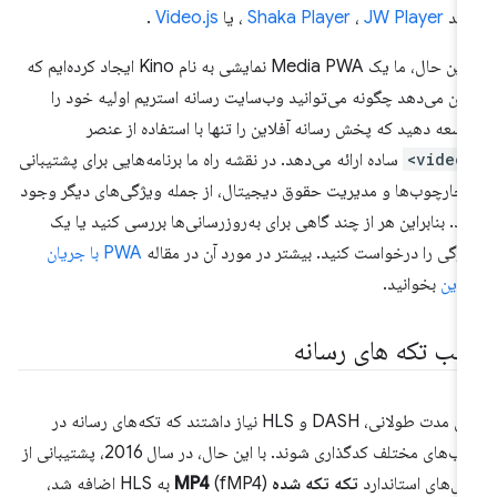
نند
JW Player
،
Shaka Player
، یا
Video.js
.
با این حال، ما یک Media PWA نمایشی به نام Kino ایجاد کرده‌ایم که
ان می‌دهد چگونه می‌توانید وب‌سایت رسانه استریم اولیه خود را
سعه دهید که پخش رسانه آفلاین را تنها با استفاده از عنصر
<vi
ساده ارائه می‌دهد. در نقشه راه ما برنامه‌هایی برای پشتیبانی
 چارچوب‌ها و مدیریت حقوق دیجیتال، از جمله ویژگی‌های دیگر وجود
رد. بنابراین هر از چند گاهی برای به‌روزرسانی‌ها بررسی کنید یا یک
ژگی را درخواست کنید. بیشتر در مورد آن در مقاله
PWA با جریان
لاین
بخوانید.
الب تکه های رسانه
برای مدت طولانی، DASH و HLS نیاز داشتند که تکه‌های رسانه در
قالب‌های مختلف کدگذاری شوند. با این حال، در سال 2016، پشتیبانی از
یل‌های استاندارد
تکه تکه شده MP4
(fMP4) به HLS اضافه شد،