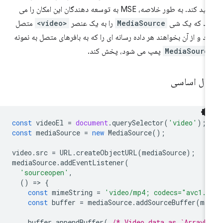
تولید کند. به طور خلاصه، MSE به توسعه دهندگان این امکان را می
هد که یک شی
MediaSource
را به یک عنصر
<video>
متصل
ند و از آن بخواهند هر داده رسانه ای را که به بافرهای متصل به نمونه
MediaSourc
پمپ می شود، پخش کند.
ثال اساسی
const
videoEl
=
document
.
querySelector
(
'video'
);
const
mediaSource
=
new
MediaSource
();
video
.
src
=
URL
.
createObjectURL
(
mediaSource
);
mediaSource
.
addEventListener
(
'sourceopen'
,
()
=
>
{
const
mimeString
=
'video/mp4; codecs="avc1.4
const
buffer
=
mediaSource
.
addSourceBuffer
(
mi
buffer
.
appendBuffer
(
/* Video data as `ArrayB