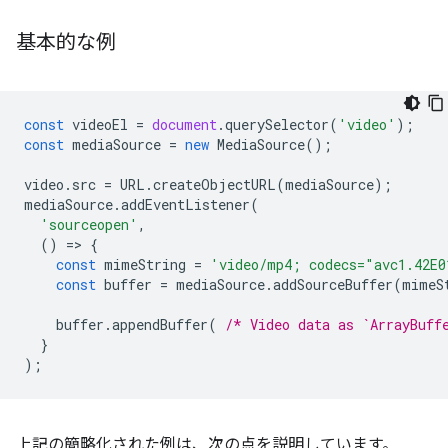
基本的な例
const
videoEl
=
document
.
querySelector
(
'video'
);
const
mediaSource
=
new
MediaSource
();
video
.
src
=
URL
.
createObjectURL
(
mediaSource
);
mediaSource
.
addEventListener
(
'sourceopen'
,
()
=
>
{
const
mimeString
=
'video/mp4; codecs="avc1.42E0
const
buffer
=
mediaSource
.
addSourceBuffer
(
mimeS
buffer
.
appendBuffer
(
/* Video data as `ArrayBuff
}
);
上記の簡略化された例は、次の点を説明しています。