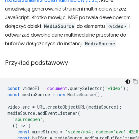
rozszerzeniami źródła multimediów (MSE)
, które
umożliwiają generowanie strumieni multimediów przez
JavaScript. Krótko mówiąc, MSE pozwala deweloperom
dołączyć obiekt
MediaSource
do elementu
<video>
i
odtwarzać dowolne dane multimedialne przesłane do
buforów dołączonych do instancji
MediaSource
.
Przykład podstawowy
const
videoEl
=
document
.
querySelector
(
'video'
);
const
mediaSource
=
new
MediaSource
();
video
.
src
=
URL
.
createObjectURL
(
mediaSource
);
mediaSource
.
addEventListener
(
'sourceopen'
,
()
=
>
{
const
mimeString
=
'video/mp4; codecs="avc1.42E0
const
buffer
=
mediaSource
.
addSourceBuffer
(
mimeS