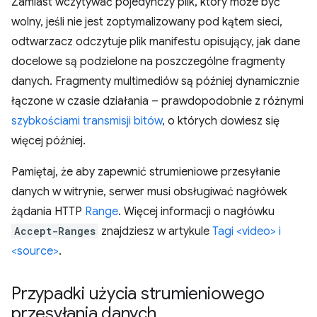
Zamiast wczytywać pojedynczy plik, który może być
wolny, jeśli nie jest zoptymalizowany pod kątem sieci,
odtwarzacz odczytuje plik manifestu opisujący, jak dane
docelowe są podzielone na poszczególne fragmenty
danych. Fragmenty multimediów są później dynamicznie
łączone w czasie działania – prawdopodobnie z różnymi
szybkościami transmisji bitów
, o których dowiesz się
więcej później.
Pamiętaj, że aby zapewnić strumieniowe przesyłanie
danych w witrynie, serwer musi obsługiwać nagłówek
żądania HTTP
Range
. Więcej informacji o nagłówku
Accept-Ranges
znajdziesz w artykule
Tagi <video> i
<source>
.
Przypadki użycia strumieniowego
przesyłania danych