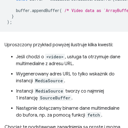
buffer
.
appendBuffer
(
/* Video data as `ArrayBuff
}
);
Uproszczony przykład powyżej ilustruje kilka kwestii:
Jeśli chodzi o
<video>
, usługa ta otrzymuje dane
multimedialne z adresu URL.
Wygenerowany adres URL to tylko wskaźnik do
instancji
MediaSource
.
Instancji
MediaSource
tworzy co najmniej
1 instancję
SourceBuffer
.
Następnie dołączamy binarne dane multimedialne
do bufora, np. za pomocą funkcji
fetch
.
Chociaż te podstawowe zagadnienia są proste i można