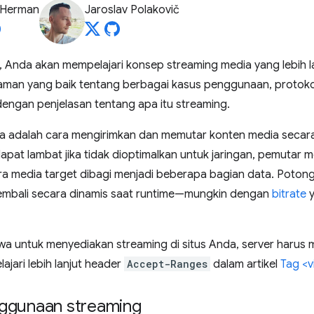
 Herman
Jaroslav Polakovič
ni, Anda akan mempelajari konsep streaming media yang lebih 
aman yang baik tentang berbagai kasus penggunaan, protokol
 dengan penjelasan tentang apa itu streaming.
a adalah cara mengirimkan dan memutar konten media secar
 dapat lambat jika tidak dioptimalkan untuk jaringan, pemutar
ra media target dibagi menjadi beberapa bagian data. Poto
mbali secara dinamis saat runtime—mungkin dengan
bitrate
y
wa untuk menyediakan streaming di situs Anda, server haru
elajari lebih lanjut header
Accept-Ranges
dalam artikel
Tag <v
ggunaan streaming