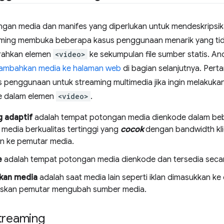
an media dan manifes yang diperlukan untuk mendeskripsik
reaming membuka beberapa kasus penggunaan menarik yang ti
rahkan elemen
<video>
ke sekumpulan file sumber statis. An
ambahkan media ke halaman web
di bagian selanjutnya. Per
 penggunaan untuk streaming multimedia jika ingin melakukan
ke dalam elemen
<video>
.
 adaptif
adalah tempat potongan media dienkode dalam beb
media berkualitas tertinggi yang
cocok
dengan bandwidth klie
an ke pemutar media.
e
adalah tempat potongan media dienkode dan tersedia secara
kan media
adalah saat media lain seperti iklan dimasukkan k
skan pemutar mengubah sumber media.
treaming