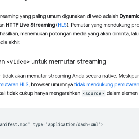
treaming yang paling umum digunakan di web adalah
Dynamic
dan
HTTP Live Streaming
(
HLS
). Pemutar yang mendukung prot
ihasilkan, menemukan potongan media yang akan diminta, l
ia akhir.
an
<video>
untuk memutar streaming
 tidak akan memutar streaming Anda secara native. Meskip
emutaran HLS
, browser umumnya
tidak mendukung pemutaran
 kali tidak cukup hanya mengarahkan
<source>
dalam elemen
anifest.mpd" type="application/dash+xml">
