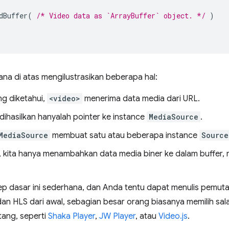
dBuffer
(
/* Video data as `ArrayBuffer` object. */
)
na di atas mengilustrasikan beberapa hal:
ng diketahui,
<video>
menerima data media dari URL.
dihasilkan hanyalah pointer ke instance
MediaSource
.
MediaSource
membuat satu atau beberapa instance
Source
 kita hanya menambahkan data media biner ke dalam buffer,
p dasar ini sederhana, dan Anda tentu dapat menulis pemuta
n HLS dari awal, sebagian besar orang biasanya memilih sala
ang, seperti
Shaka Player
,
JW Player
, atau
Video.js
.