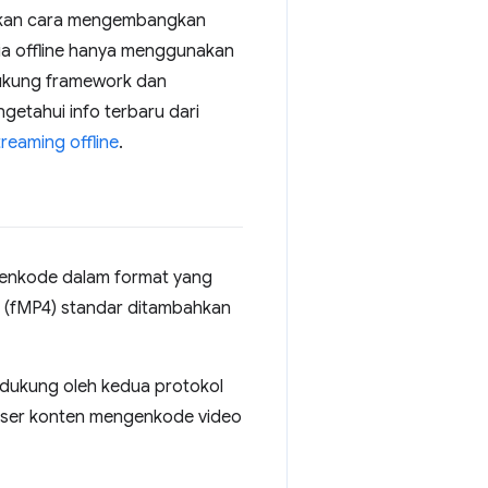
kkan cara mengembangkan
ia offline hanya menggunakan
ukung framework dan
engetahui info terbaru dari
eaming offline
.
ienkode dalam format yang
(fMP4) standar ditambahkan
dukung oleh kedua protokol
duser konten mengenkode video