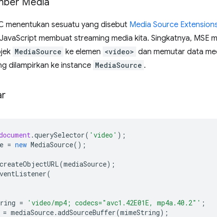
mber Media
C menentukan sesuatu yang disebut
Media Source Extension
avaScript membuat streaming media kita. Singkatnya, MSE 
bjek
MediaSource
ke elemen
<video>
dan memutar data med
ng dilampirkan ke instance
MediaSource
.
ar
document
.
querySelector
(
'video'
);
e
=
new
MediaSource
();
createObjectURL
(
mediaSource
);
ventListener
(
ring
=
'video/mp4; codecs="avc1.42E01E, mp4a.40.2"'
;
=
mediaSource
.
addSourceBuffer
(
mimeString
);