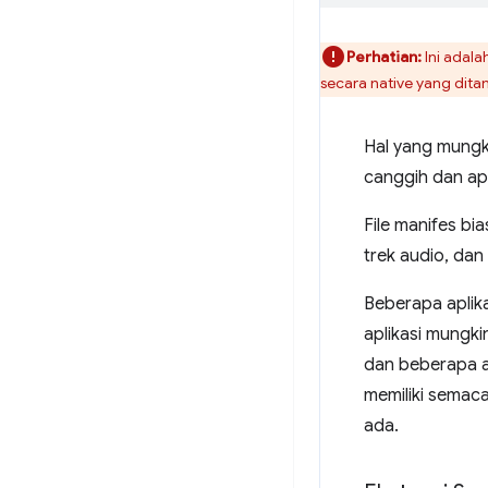
Perhatian:
Ini adal
secara native yang dit
Hal yang mungk
canggih dan ap
File manifes bi
trek audio, da
Beberapa aplika
aplikasi mungki
dan beberapa ap
memiliki semac
ada.