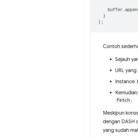
buffer
.
appen
}
);
Contoh sederha
Sejauh ya
URL yang 
Instance
Kemudian,
fetch
.
Meskipun konse
dengan DASH da
yang sudah mat