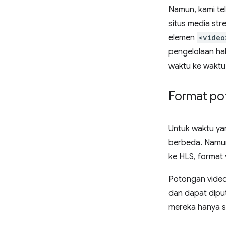
Namun, kami t
situs media st
elemen
<video
pengelolaan hak 
waktu ke waktu,
Format po
Untuk waktu ya
berbeda. Namun
ke HLS, format
Potongan vid
dan dapat dipu
mereka hanya s