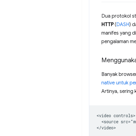
Dua protokol s
HTTP
(
DASH
) 
manifes yang d
pengalaman med
Menggunak
Banyak browser
native untuk p
Artinya, sering
<video controls>

  <source src="m