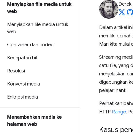
Derek
Menyiapkan file media untuk
web
Menyiapkan file media untuk
Dalam artikel i
web
memiliki pemah
Mari kita mulai
Container dan codec
Streaming medi
Kecepatan bit
satu file, yang
Resolusi
menjelaskan ca
digabungkan ke
Konversi media
pelajari nanti.
Enkripsi media
Perhatikan bah
HTTP
Range
. P
Menambahkan media ke
halaman web
Kasus pen