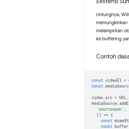
Ekstensi Su
Untungnya, W3
memungkinkan J
melampirkan o
ke buffering ya
Contoh das
const
videoEl
=
const
mediaSourc
video
.
src
=
URL
.
mediaSource
.
addE
'sourceopen'
,
()
=
>
{
const
mimeSt
const
buffer