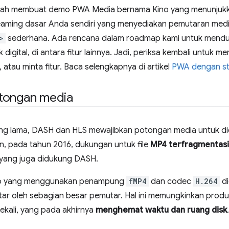
elah membuat demo PWA Media bernama Kino yang menunju
reaming dasar Anda sendiri yang menyediakan pemutaran med
>
sederhana. Ada rencana dalam roadmap kami untuk mend
digital, di antara fitur lainnya. Jadi, periksa kembali untuk m
 atau minta fitur. Baca selengkapnya di artikel
PWA dengan str
tongan media
ng lama, DASH dan HLS mewajibkan potongan media untuk d
, pada tahun 2016, dukungan untuk file
MP4 terfragmentasi
 yang juga didukung DASH.
eo yang menggunakan penampung
fMP4
dan codec
H.264
di
tar oleh sebagian besar pemutar. Hal ini memungkinkan pro
ekali, yang pada akhirnya
menghemat waktu dan ruang disk
.