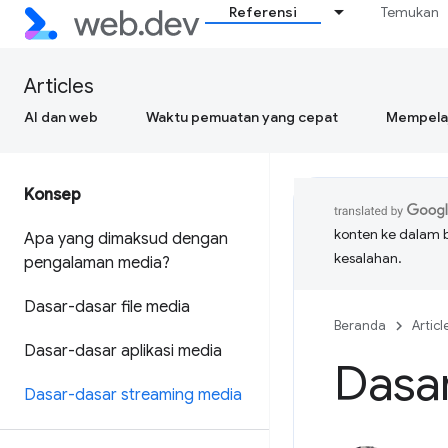
Referensi
Temukan
Articles
AI dan web
Waktu pemuatan yang cepat
Mempelaj
Konsep
konten ke dalam 
Apa yang dimaksud dengan
kesalahan.
pengalaman media?
Dasar-dasar file media
Beranda
Articl
Dasar-dasar aplikasi media
Dasa
Dasar-dasar streaming media