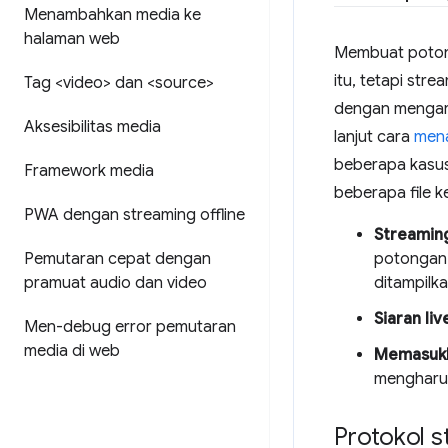
Menambahkan media ke
halaman web
Membuat potong
itu, tetapi st
Tag <video> dan <source>
dengan menga
Aksesibilitas media
lanjut cara
men
beberapa kasus
Framework media
beberapa file 
PWA dengan streaming offline
Streaming
Pemutaran cepat dengan
potongan 
pramuat audio dan video
ditampilk
Siaran liv
Men-debug error pemutaran
media di web
Memasuk
mengharu
Protokol s