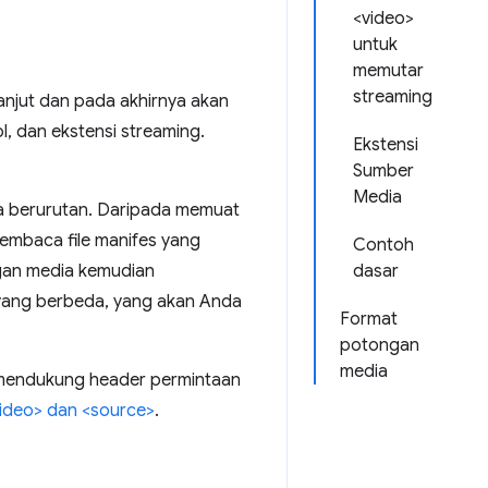
<video>
untuk
memutar
streaming
lanjut dan pada akhirnya akan
, dan ekstensi streaming.
Ekstensi
Sumber
Media
a berurutan. Daripada memuat
 membaca file manifes yang
Contoh
ngan media kemudian
dasar
ang berbeda, yang akan Anda
Format
potongan
media
s mendukung header permintaan
ideo> dan <source>
.