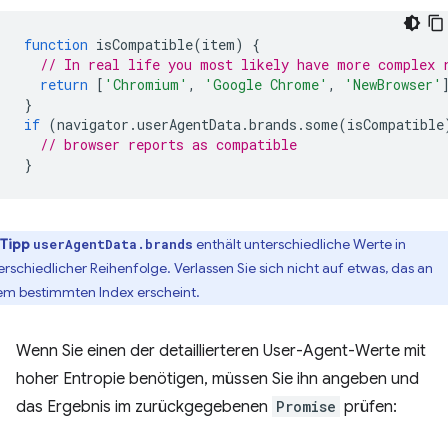
function
isCompatible
(
item
)
{
// In real life you most likely have more complex 
return
[
'Chromium'
,
'Google Chrome'
,
'NewBrowser'
}
if
(
navigator
.
userAgentData
.
brands
.
some
(
isCompatible
// browser reports as compatible
}
Tipp
enthält unterschiedliche Werte in
userAgentData.brands
erschiedlicher Reihenfolge. Verlassen Sie sich nicht auf etwas, das an
em bestimmten Index erscheint.
Wenn Sie einen der detaillierteren User-Agent-Werte mit
hoher Entropie benötigen, müssen Sie ihn angeben und
das Ergebnis im zurückgegebenen
Promise
prüfen: