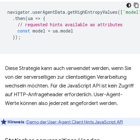
navigator
.
userAgentData
.
getHighEntropyValues
([
'model
.
then
(
ua
=
>
{
// requested hints available as attributes
const
model
=
ua
.
model
});
Diese Strategie kann auch verwendet werden, wenn Sie
von der serverseitigen zur clientseitigen Verarbeitung
wechseln möchten. Für die JavaScript API ist kein Zugriff
auf HTTP-Anfrageheader erforderlich. User-Agent-
Werte können also jederzeit angefordert werden.
Hinweis
:
Demo der User-Agent Client Hints JavaScript API