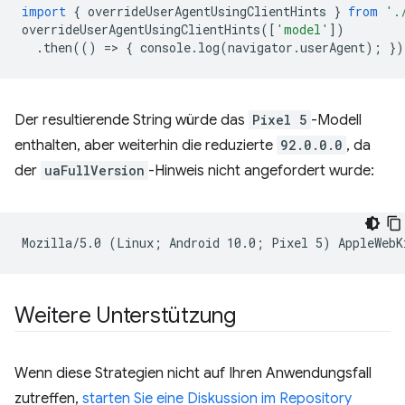
import
{
overrideUserAgentUsingClientHints
}
from
'.
overrideUserAgentUsingClientHints
([
'model'
])
.
then
(()
=
>
{
console
.
log
(
navigator
.
userAgent
);
})
Der resultierende String würde das
Pixel 5
-Modell
enthalten, aber weiterhin die reduzierte
92.0.0.0
, da
der
uaFullVersion
-Hinweis nicht angefordert wurde:
Weitere Unterstützung
Wenn diese Strategien nicht auf Ihren Anwendungsfall
zutreffen,
starten Sie eine Diskussion im Repository