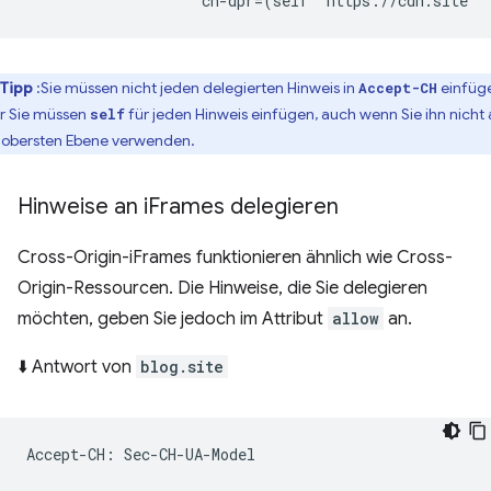
Tipp
:Sie müssen nicht jeden delegierten Hinweis in
einfüg
Accept-CH
r Sie müssen
für jeden Hinweis einfügen, auch wenn Sie ihn nicht 
self
 obersten Ebene verwenden.
Hinweise an i
Frames delegieren
Cross-Origin-iFrames funktionieren ähnlich wie Cross-
Origin-Ressourcen. Die Hinweise, die Sie delegieren
möchten, geben Sie jedoch im Attribut
allow
an.
⬇️ Antwort von
blog.site