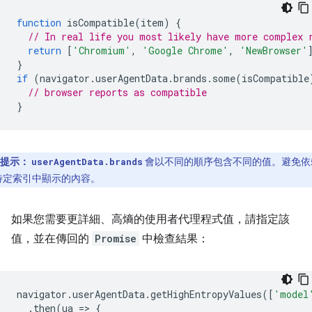
function
isCompatible
(
item
)
{
// In real life you most likely have more complex 
return
[
'Chromium'
,
'Google Chrome'
,
'NewBrowser'
}
if
(
navigator
.
userAgentData
.
brands
.
some
(
isCompatible
// browser reports as compatible
}
提示：
會以不同的順序包含不同的值。避免依
userAgentData.brands
特定索引中顯示的內容。
如果您需要更詳細、高熵的使用者代理程式值，請指定該
值，並在傳回的
Promise
中檢查結果：
navigator
.
userAgentData
.
getHighEntropyValues
([
'model
.
then
(
ua
=
>
{