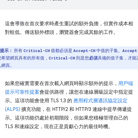
這會導致在首次要求時產生重試的額外負擔，但實作成本相
對較低。傳送額外標頭，瀏覽器會完成其餘的工作。
提示：
所有
值都必須是
中值的子集。
Critical-CH
Accept-CH
Accept
您希望網頁具有的所有值，
則是您
必須
具備的值子集，才能
Critical-CH
入網頁。
如果您確實需要在首次載入網頁時顯示額外的提示，
用戶端
提示可靠性提案
會提供路徑，讓您在連線層級設定中指定提
示。這項功能會使用 TLS 1.3 的
應用程式層通訊協定設定
(ALPS)
擴充功能，在 HTTP/2 和 HTTP/3 連線中提早傳遞提
示。這項功能仍處於初期階段，但如果您積極管理自己的
TLS 和連線設定，現在正是貢獻心力的最佳時機。