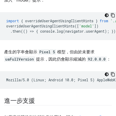
加入「model」提示：
import
{
overrideUserAgentUsingClientHints
}
from
'.
overrideUserAgentUsingClientHints
([
'model'
])
.
then
(()
=
>
{
console
.
log
(
navigator
.
userAgent
);
})
產生的字串會顯示
Pixel 5
模型，但由於未要求
uaFullVersion
提示，因此仍會顯示縮減的
92.0.0.0
：
進一步支援