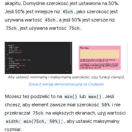
akapitu. Domyślnie szerokość jest ustawiona na 50%.
Jeśli 50% jest mniejsze niż
45ch
, jako szerokość jest
używana wartość
45ch
, a jeśli 50% jest szersze niż
75ch
, jest używana wartość
75ch
.
Aby ustawić minimalną i maksymalną szerokość, użyj funkcji clamp().
Zobacz wersję demonstracyjną na Codepen
Możesz też podzielić to na
min()
lub
max()
. Jeśli
chcesz, aby element zawsze miał szerokość
50%
i nie
przekraczał
75ch
na większych ekranach, użyj wartości
width: min(75ch, 50%);
, aby ustawić maksymalny
rozmiar.