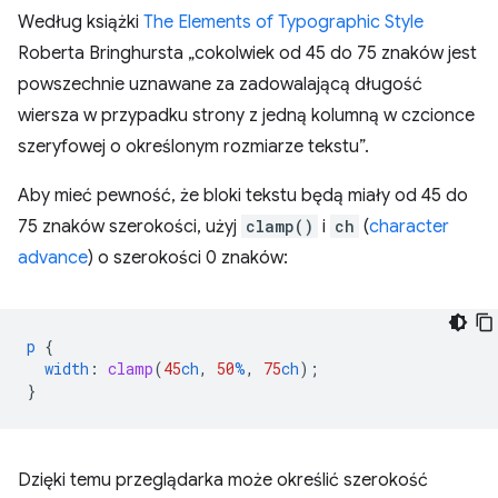
Według książki
The Elements of Typographic Style
Roberta Bringhursta „cokolwiek od 45 do 75 znaków jest
powszechnie uznawane za zadowalającą długość
wiersza w przypadku strony z jedną kolumną w czcionce
szeryfowej o określonym rozmiarze tekstu”.
Aby mieć pewność, że bloki tekstu będą miały od 45 do
75 znaków szerokości, użyj
clamp()
i
ch
(
character
advance
) o szerokości 0 znaków:
p
{
width
:
clamp
(
45
ch
,
50
%
,
75
ch
);
}
Dzięki temu przeglądarka może określić szerokość