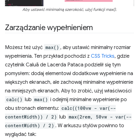
Aby ustawić minimalną szerokość, użyj funkcji max().
Zarządzanie wypełnieniem
Możesz też użyć
max()
, aby ustawić minimalny rozmiar
wypełnienia. Ten przykład pochodzi z
CSS Tricks
, gdzie
czytelnik Caluã de Lacerda Pataca podzielił się tym
pomysłem: dodaj elementowi dodatkowe wypełnienie na
większych ekranach, ale zachowaj minimalne wypełnienie
na mniejszych ekranach. Aby to zrobić, użyj właściwości
calc()
lub
max()
i odejmij minimalne wypełnienie po
obu stronach elementu:
calc((100vw - var(--
contentWidth)) / 2)
lub
max(2rem, 50vw - var(--
contentWidth) / 2)
. W arkuszu stylów powinno to
wyglądać tak: