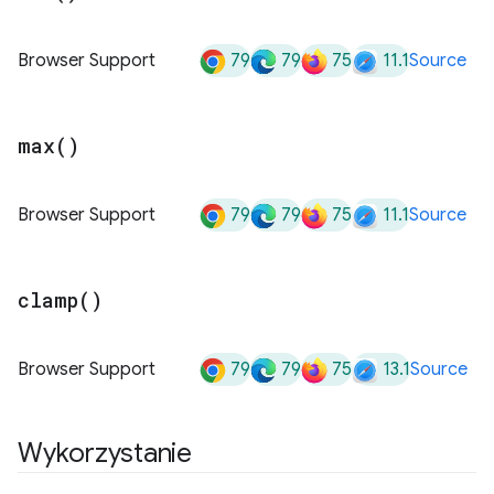
79
79
75
11.1
Browser Support
Source
max(
)
79
79
75
11.1
Browser Support
Source
clamp(
)
79
79
75
13.1
Browser Support
Source
Wykorzystanie