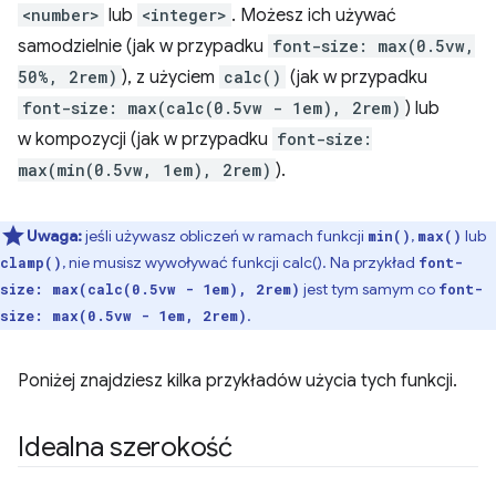
<number>
lub
<integer>
. Możesz ich używać
samodzielnie (jak w przypadku
font-size: max(0.5vw,
50%, 2rem)
), z użyciem
calc()
(jak w przypadku
font-size: max(calc(0.5vw - 1em), 2rem)
) lub
w kompozycji (jak w przypadku
font-size:
max(min(0.5vw, 1em), 2rem)
).
Uwaga:
jeśli używasz obliczeń w ramach funkcji
,
lub
min()
max()
, nie musisz wywoływać funkcji calc(). Na przykład
clamp()
font-
jest tym samym co
size: max(calc(0.5vw - 1em), 2rem)
font-
.
size: max(0.5vw - 1em, 2rem)
Poniżej znajdziesz kilka przykładów użycia tych funkcji.
Idealna szerokość