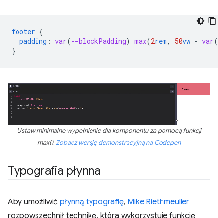
footer
{
padding
:
var
(
--blockPadding
)
max
(
2
rem
,
50
vw
-
var
(
}
Ustaw minimalne wypełnienie dla komponentu za pomocą funkcji
max().
Zobacz wersję demonstracyjną na Codepen
Typografia płynna
Aby umożliwić
płynną typografię
,
Mike Riethmeuller
rozpowszechnił technikę, która wykorzystuje funkcję