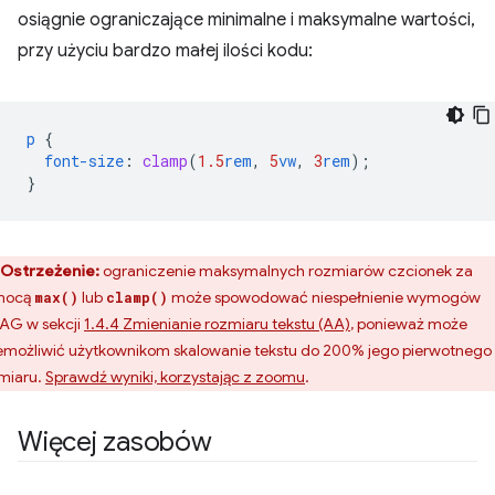
osiągnie ograniczające minimalne i maksymalne wartości,
przy użyciu bardzo małej ilości kodu:
p
{
font-size
:
clamp
(
1.5
rem
,
5
vw
,
3
rem
);
}
Ostrzeżenie:
ograniczenie maksymalnych rozmiarów czcionek za
mocą
lub
może spowodować niespełnienie wymogów
max()
clamp()
G w sekcji
1.4.4 Zmienianie rozmiaru tekstu (AA)
, ponieważ może
emożliwić użytkownikom skalowanie tekstu do 200% jego pierwotnego
miaru.
Sprawdź wyniki, korzystając z zoomu
.
Więcej zasobów