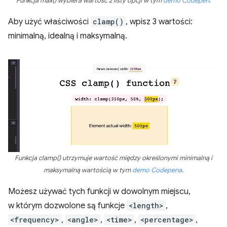
Funkcja max() wybiera wartość z listy opcji w tym
demo Codepen
.
Aby użyć właściwości
clamp()
, wpisz 3 wartości:
minimalną, idealną i maksymalną.
Funkcja clamp() utrzymuje wartość między określonymi minimalną i
maksymalną wartością w tym
demo Codepena
.
Możesz używać tych funkcji w dowolnym miejscu,
w którym dozwolone są funkcje
<length>
,
<frequency>
,
<angle>
,
<time>
,
<percentage>
,