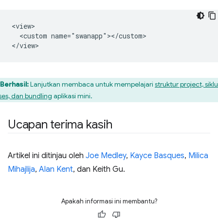
<view>

  <custom name="swanapp"></custom>

Berhasil:
Lanjutkan membaca untuk mempelajari
struktur project, sikl
ses, dan bundling
aplikasi mini.
Ucapan terima kasih
Artikel ini ditinjau oleh
Joe Medley
,
Kayce Basques
,
Milica
Mihajlija
,
Alan Kent
, dan Keith Gu.
Apakah informasi ini membantu?