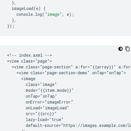
},
imageLoad
(
e
)
{
console
.
log
(
"image"
,
e
);
},
});
<!-- index.axml -->

<view class="page">

  <view class="page-section" a:for="{{array}}" a:for
    <view class="page-section-demo" onTap="onTap">

      <image

        class="image"

        mode="{{item.mode}}"

        onTap="onTap"

        onError="imageError"

        onLoad="imageLoad"

        src="{{src}}"

        lazy-load="true"

        default-source="https://images.example.com/lo