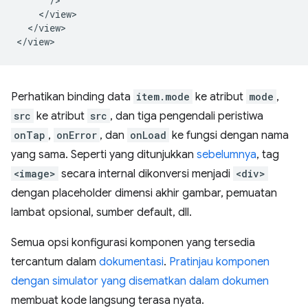
      />

    </view>

  </view>

Perhatikan binding data
item.mode
ke atribut
mode
,
src
ke atribut
src
, dan tiga pengendali peristiwa
onTap
,
onError
, dan
onLoad
ke fungsi dengan nama
yang sama. Seperti yang ditunjukkan
sebelumnya
, tag
<image>
secara internal dikonversi menjadi
<div>
dengan placeholder dimensi akhir gambar, pemuatan
lambat opsional, sumber default, dll.
Semua opsi konfigurasi komponen yang tersedia
tercantum dalam
dokumentasi
.
Pratinjau komponen
dengan simulator yang disematkan dalam dokumen
membuat kode langsung terasa nyata.