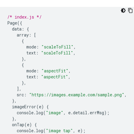
/* index.js */
Page
({
data
:
{
array
:
[
{
mode
:
"scaleToFill"
,
text
:
"scaleToFill"
,
},
{
mode
:
"aspectFit"
,
text
:
"aspectFit"
,
},
],
src
:
"https://images.example.com/sample.png"
,
},
imageError
(
e
)
{
console
.
log
(
"image"
,
e
.
detail
.
errMsg
);
},
onTap
(
e
)
{
console
.
log
(
"image tap"
,
e
);