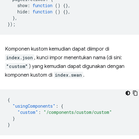
show
:
function
()
{},
hide
:
function
()
{},
},
});
Komponen kustom kemudian dapat diimpor di
index.json
, kunci impor menentukan nama (di sini:
"custom"
) yang kemudian dapat digunakan dengan
komponen kustom di
index.swan
.
{
"usingComponents"
:
{
"custom"
:
"/components/custom/custom"
}
}