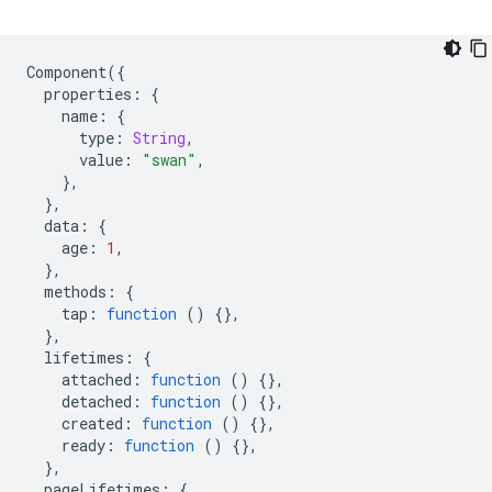
Component
({
properties
:
{
name
:
{
type
:
String
,
value
:
"swan"
,
},
},
data
:
{
age
:
1
,
},
methods
:
{
tap
:
function
()
{},
},
lifetimes
:
{
attached
:
function
()
{},
detached
:
function
()
{},
created
:
function
()
{},
ready
:
function
()
{},
},
pageLifetimes
:
{