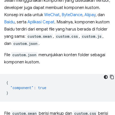
Selain menggunakan komponen yang disediakan vendor,
developer juga dapat membuat komponen kustom.
Konsep ini ada untuk
WeChat
,
ByteDance
,
Alipay
, dan
Baidu
, serta
Aplikasi Cepat
. Misalnya, komponen kustom
Baidu terdiri dari empat file yang harus berada di folder
yang sama:
custom.swan
,
custom.css
,
custom.js
,
dan
custom.json
.
File
custom.json
menunjukkan konten folder sebagai
komponen kustom.
{
"component"
:
true
}
File
custom.swan
berisi markup dan
custom.css
berisi