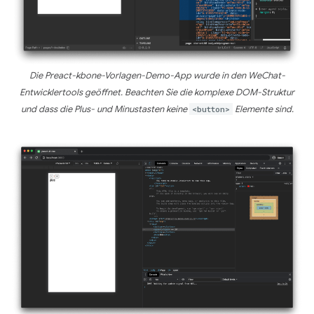
Die Preact-kbone-Vorlagen-Demo-App wurde in den WeChat-
Entwicklertools geöffnet. Beachten Sie die komplexe DOM-Struktur
und dass die Plus- und Minustasten keine
<button>
Elemente sind.