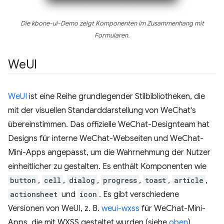
Die kbone-ui-Demo zeigt Komponenten im Zusammenhang mit
Formularen.
We
UI
WeUI
ist eine Reihe grundlegender Stilbibliotheken, die
mit der visuellen Standarddarstellung von WeChat's
übereinstimmen. Das offizielle WeChat-Designteam hat
Designs für interne WeChat-Webseiten und WeChat-
Mini-Apps angepasst, um die Wahrnehmung der Nutzer
einheitlicher zu gestalten. Es enthält Komponenten wie
button
,
cell
,
dialog
,
progress
,
toast
,
article
,
actionsheet
und
icon
. Es gibt verschiedene
Versionen von WeUI, z. B.
weui-wxss
für WeChat-Mini-
Apps, die mit WXSS gestaltet wurden (siehe
oben
),