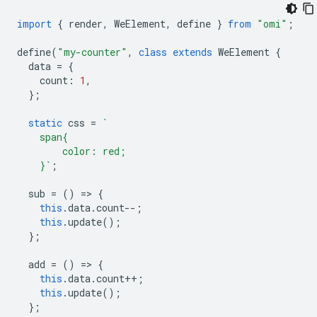
import
{
render
,
WeElement
,
define
}
from
"omi"
;
define
(
"my-counter"
,
class
extends
WeElement
{
data
=
{
count
:
1
,
};
static
css
=
`
    span{
        color: red;
    }`
;
sub
=
()
=
>
{
this
.
data
.
count
--
;
this
.
update
();
};
add
=
()
=
>
{
this
.
data
.
count
++
;
this
.
update
();
};