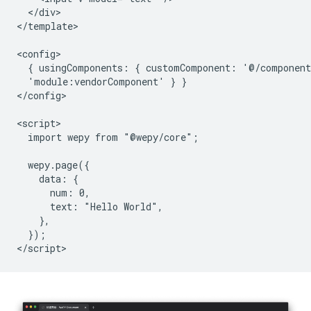
  </div>

</template>

<config>

  { usingComponents: { customComponent: '@/component
  'module:vendorComponent' } }

</config>

<script>

  import wepy from "@wepy/core";

  wepy.page({

    data: {

      num: 0,

      text: "Hello World",

    },

  });
