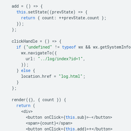
add
=
()
=
>
{
this
.
setState
((
prevState
)
=
>
{
return
{
count
:
++
prevState
.
count
};
});
};
clickHandle
=
()
=
>
{
if
(
"undefined"
!=
typeof
wx
 && 
wx
.
getSystemInfo
wx
.
navigateTo
({
url
:
"../log/index?id=1"
,
});
}
else
{
location
.
href
=
"log.html"
;
}
};
render
({},
{
count
})
{
return
(
<
div
<
button
onClick
=
{
this
.
sub
}
>
-
<
/button
<
span
>
{
count
}
<
/
span
<
button
onClick
=
{
this
.
add
}
>
+
<
/button