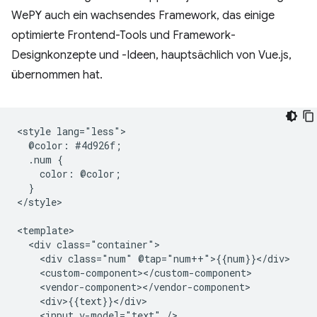
WePY auch ein wachsendes Framework, das einige
optimierte Frontend-Tools und Framework-
Designkonzepte und -Ideen, hauptsächlich von Vue.js,
übernommen hat.
<style lang="less">

  @color: #4d926f;

  .num {

    color: @color;

  }

</style>

<template>

  <div class="container">

    <div class="num" @tap="num++">{{num}}</div>

    <custom-component></custom-component>

    <vendor-component></vendor-component>

    <div>{{text}}</div>

    <input v-model="text" />
