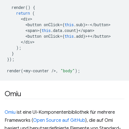
render
()
{
return
(
<
div
<
button
onClick
=
{
this
.
sub
}
>
-
<
/button
<
span
>
{
this
.
data
.
count
}
<
/
span
<
button
onClick
=
{
this
.
add
}
>
+
<
/button
<
/div
);
}
});
render
(
<
my
-
counter
/
>
,
"body"
);
Omiu
Omiu
ist eine UI-Komponentenbibliothek für mehrere
Frameworks (
Open Source auf GitHub
), die auf Omi
basiert und benutzerdefinierte Elemente von Standard-