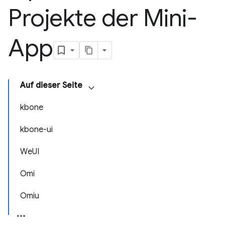
Projekte der Mini-
App
Auf dieser Seite
kbone
kbone-ui
WeUI
Omi
Omiu