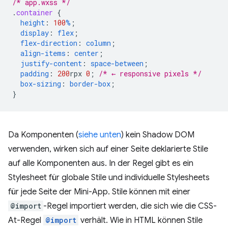
/* app.wxss */
.
container
{
height
:
100
%
;
display
:
flex
;
flex-direction
:
column
;
align-items
:
center
;
justify-content
:
space-between
;
padding
:
200
rpx
0
;
/* ← responsive pixels */
box-sizing
:
border-box
;
}
Da Komponenten (
siehe unten
) kein Shadow DOM
verwenden, wirken sich auf einer Seite deklarierte Stile
auf alle Komponenten aus. In der Regel gibt es ein
Stylesheet für globale Stile und individuelle Stylesheets
für jede Seite der Mini-App. Stile können mit einer
@import
-Regel importiert werden, die sich wie die CSS-
At-Regel
@import
verhält. Wie in HTML können Stile