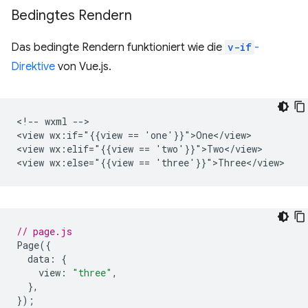
Bedingtes Rendern
Das bedingte Rendern funktioniert wie die
v-if
-
Direktive
von Vue.js.
<!-- wxml -->

<view wx:if="{{view == 'one'}}">One</view>

<view wx:elif="{{view == 'two'}}">Two</view>

// page.js
Page
({
data
:
{
view
:
"three"
,
},
});