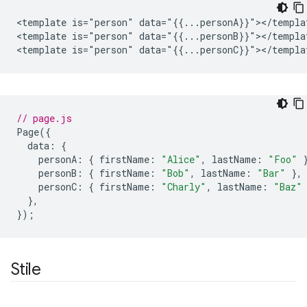
<template is="person" data="{{...personA}}"></templat
<template is="person" data="{{...personB}}"></templat
// page.js
Page
({
data
:
{
personA
:
{
firstName
:
"Alice"
,
lastName
:
"Foo"
personB
:
{
firstName
:
"Bob"
,
lastName
:
"Bar"
},
personC
:
{
firstName
:
"Charly"
,
lastName
:
"Baz"
},
});
Stile