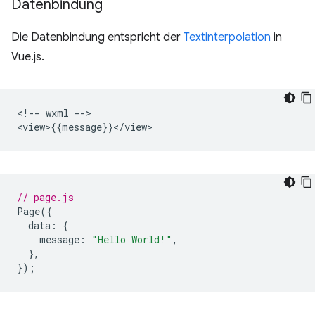
Datenbindung
Die Datenbindung entspricht der
Textinterpolation
in
Vue.js.
<!-- wxml -->

// page.js
Page
({
data
:
{
message
:
"Hello World!"
,
},
});