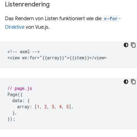
Listenrendering
Das Rendern von Listen funktioniert wie die
v-for
-
Direktive
von Vue.js.
<!-- wxml -->

// page.js
Page
({
data
:
{
array
:
[
1
,
2
,
3
,
4
,
5
],
},
});