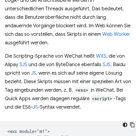
Logik- und die Ansichtsebene werden in
unterschiedlichen Threads ausgeführt. Das bedeutet,
dass die Benutzeroberfläche nicht durch lang
andauernde Vorgänge blockiert wird. Im Web können Sie
sich das so vorstellen, dass Skripts in einem
Web Worker
ausgeführt werden.
Die Scripting-Sprache von WeChat heißt
WXS
, die von
Alipay
SJS
und die von ByteDance ebenfalls
SJS
. Baidu
spricht von
JS
, wenn es sich auf seine eigene Lösung
bezieht. Diese Skripts müssen mit einer speziellen Art von
Tag eingebunden werden, z. B.
<wxs>
in WeChat. Bei
Quick Apps werden dagegen reguläre
<script>
-Tags
und die ES6-
JS
-Syntax verwendet.
<wxs module="m1">
