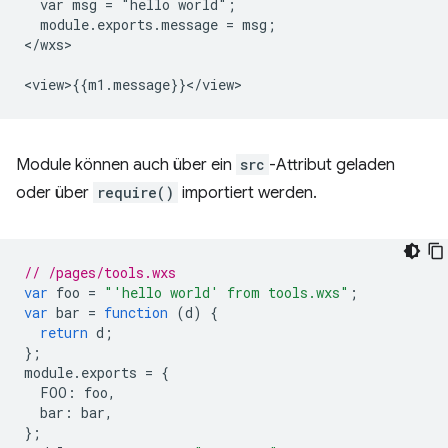
  var msg = "hello world";

  module.exports.message = msg;

</wxs>

Module können auch über ein
src
-Attribut geladen
oder über
require()
importiert werden.
// /pages/tools.wxs
var
foo
=
"'hello world' from tools.wxs"
;
var
bar
=
function
(
d
)
{
return
d
;
};
module
.
exports
=
{
FOO
:
foo
,
bar
:
bar
,
};